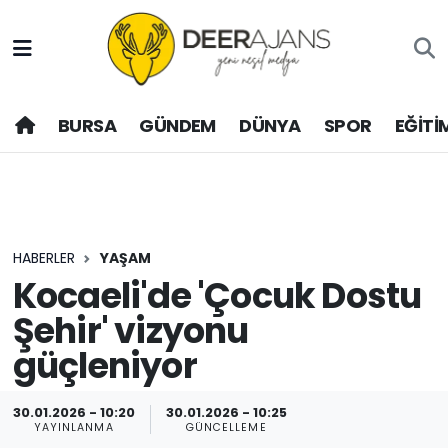
Hava Durumu
BURSA
GÜNDEM
DÜNYA
SPOR
EĞİTİ
Trafik Durumu
Puan Durumu ve Fikstür
Tüm Manşetler
HABERLER
YAŞAM
Son Dakika Haberleri
Kocaeli'de 'Çocuk Dostu
Şehir' vizyonu
Haber Arşivi
güçleniyor
30.01.2026 - 10:20
30.01.2026 - 10:25
YAYINLANMA
GÜNCELLEME