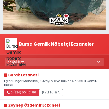
Bursa Gemlik Nöbetçi Eczaneler
Burak Eczanesi
Eşref Dinçer Mahallesi, Kuvayi Milliye Bulvarı No:255 B Gemlik
Bursa
0 (224) 504 51 86
Yol Tarifi Al
Zeynep Özdemir Eczanesi