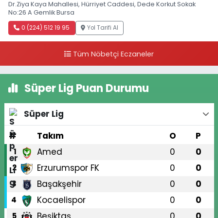
Dr.Ziya Kaya Mahallesi, Hürriyet Caddesi, Dede Korkut Sokak
No:26 A Gemlik Bursa
0 (224) 512 19 95
Yol Tarifi Al
Tüm Nöbetçi Eczaneler
Süper Lig Puan Durumu
Süper Lig
#
Takım
O
P
Amed
0
0
1
Erzurumspor FK
0
0
2
Başakşehir
0
0
3
Kocaelispor
0
0
4
Beşiktaş
0
0
5