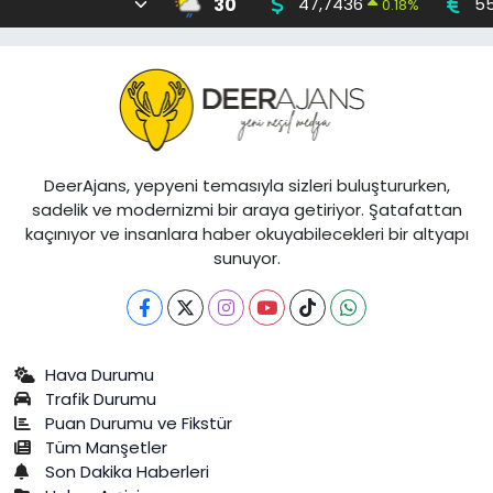
30
47,7436
55
0.18
%
DeerAjans, yepyeni temasıyla sizleri buluştururken,
sadelik ve modernizmi bir araya getiriyor. Şatafattan
kaçınıyor ve insanlara haber okuyabilecekleri bir altyapı
sunuyor.
Hava Durumu
Trafik Durumu
Puan Durumu ve Fikstür
Tüm Manşetler
Son Dakika Haberleri