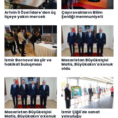
Artvin İl Özel İdare'den üç
Çayırovalıların Bilim
ilçeye yakın mercek
Şenliği memnuniyeti
İzmir Bornova'da şiir ve
Macaristan Büyükelçisi
hakikat buluşması
Matis, Büyükakın'a konuk
oldu
Macaristan Büyükelçisi
İzmir Çiğli'de sanat
Matis, Büyükakın'a konuk
yolculuğu