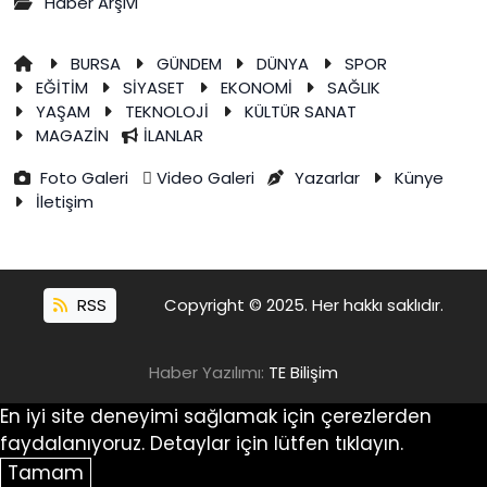
Haber Arşivi
BURSA
GÜNDEM
DÜNYA
SPOR
EĞİTİM
SİYASET
EKONOMİ
SAĞLIK
YAŞAM
TEKNOLOJİ
KÜLTÜR SANAT
MAGAZİN
İLANLAR
Foto Galeri
Video Galeri
Yazarlar
Künye
İletişim
RSS
Copyright © 2025. Her hakkı saklıdır.
Haber Yazılımı:
TE Bilişim
En iyi site deneyimi sağlamak için çerezlerden
faydalanıyoruz. Detaylar için lütfen tıklayın.
Tamam