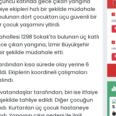
 üçüncü katında gece çıkan yangına
aiye ekipleri hızlı bir şekilde müdahale
bulunan dört çocuktan üçü güvenli bir
DE
r çocuk yaşamını yitirdi.
hallesi 1298 Sokak'ta bulunan üç katlı
ce çıkan yangına, İzmir Büyükşehir
HA
 bir şekilde müdahale etti.
ardından kısa sürede olay yerine 6
di. Ekiplerin koordineli çalışmaları
lındı.
atandaşlar tarafından, biri ise itfaiye
 şekilde tahliye edildi. Diğer çocuğun
alındı. Kurtarılan üç çocuk hastaneye
ı. Yangının çıkış nedeni ile ilgili