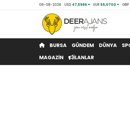
06-08-2026
USD
47,5986
EUR
55,0700
GBP
Hava Durumu
Trafik Durumu
BURSA
GÜNDEM
DÜNYA
SP
Puan Durumu ve Fikstür
MAGAZİN
İLANLAR
Tüm Manşetler
Son Dakika Haberleri
Haber Arşivi