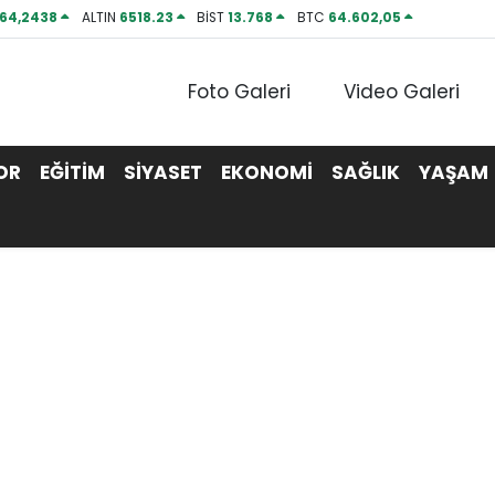
64,2438
ALTIN
6518.23
BİST
13.768
BTC
64.602,05
Foto Galeri
Video Galeri
OR
EĞİTİM
SİYASET
EKONOMİ
SAĞLIK
YAŞAM