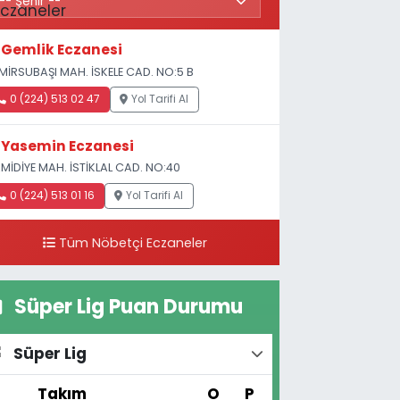
Gemlik Eczanesi
MİRSUBAŞI MAH. İSKELE CAD. NO:5 B
0 (224) 513 02 47
Yol Tarifi Al
Yasemin Eczanesi
MİDİYE MAH. İSTİKLAL CAD. NO:40
0 (224) 513 01 16
Yol Tarifi Al
Tüm Nöbetçi Eczaneler
Süper Lig Puan Durumu
Süper Lig
#
Takım
O
P