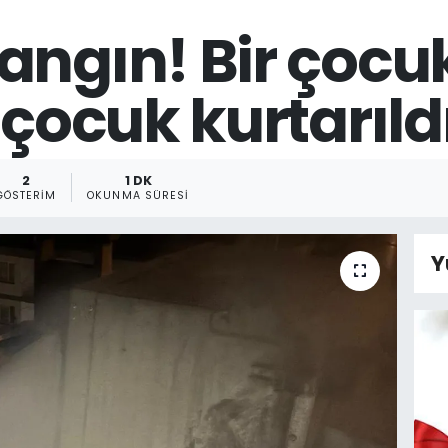
angın! Bir çocu
 çocuk kurtarıld
2
1 DK
GÖSTERIM
OKUNMA SÜRESI
Y