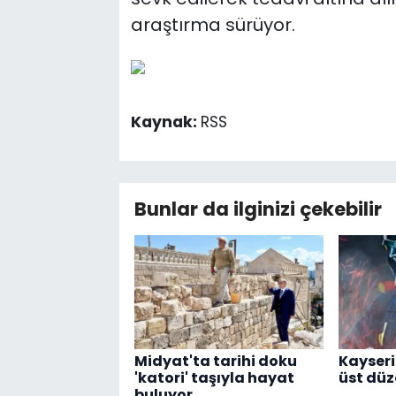
araştırma sürüyor.
Kaynak:
RSS
Bunlar da ilginizi çekebilir
Midyat'ta tarihi doku
Kayseri
'katori' taşıyla hayat
üst dü
buluyor