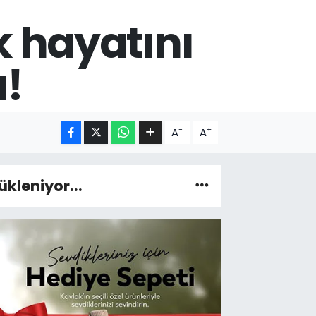
k hayatını
ı!
-
+
A
A
ükleniyor...