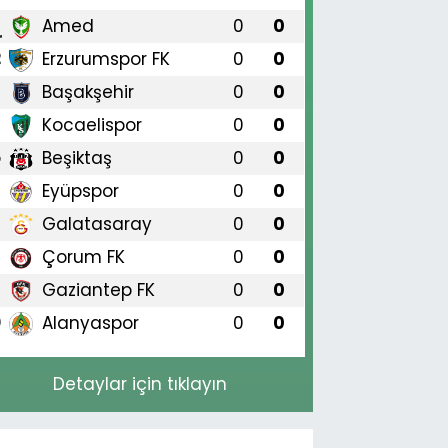
Amed
0
0
1
Erzurumspor FK
0
0
2
Başakşehir
0
0
3
Kocaelispor
0
0
4
Beşiktaş
0
0
5
Eyüpspor
0
0
6
Galatasaray
0
0
7
Çorum FK
0
0
8
Gaziantep FK
0
0
9
Alanyaspor
0
0
0
Detaylar için tıklayın