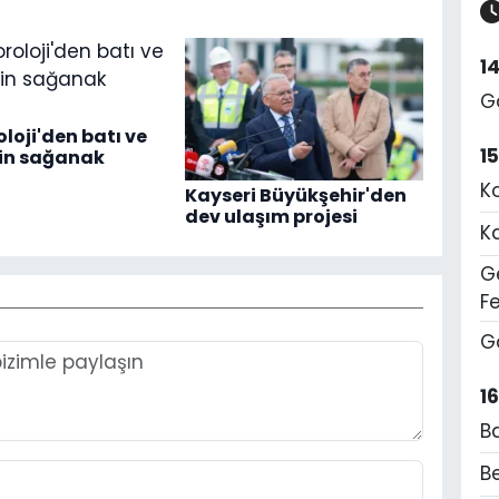
1
G
loji'den batı ve
1
çin sağanak
K
Kayseri Büyükşehir'den
dev ulaşım projesi
K
Ge
F
G
1
B
Be