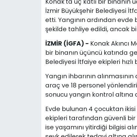
Konak'ta üç katlı bir binanın
İzmir Büyükşehir Belediyesi İtf
etti. Yangının ardından evde 
şekilde tahliye edildi, ancak bi
İZMİR (İGFA) -
Konak Akıncı Ma
bir binanın üçüncü katında ge
Belediyesi İtfaiye ekipleri hızlı
Yangın ihbarının alınmasının 
araç ve 18 personel yönlendiril
sonucu yangın kontrol altına a
Evde bulunan 4 çocuktan ikisi v
ekipleri tarafından güvenli bir
ise yaşamını yitirdiği bilgisi 
sevk edilerek tedavi altına alınd