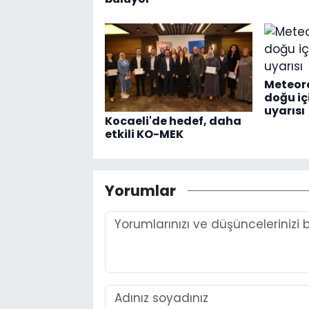
Meteoro
doğu i
uyarısı
Kocaeli'de hedef, daha
etkili KO-MEK
Yorumlar