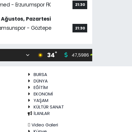
med - Erzurumspor FK
21:30
7 Ağustos, Pazartesi
amsunspor - Göztepe
21:30
°
34
47,5986
55,0
0.06
%
BURSA
DÜNYA
EĞİTİM
EKONOMİ
YAŞAM
KÜLTÜR SANAT
İLANLAR
Video Galeri
Künye