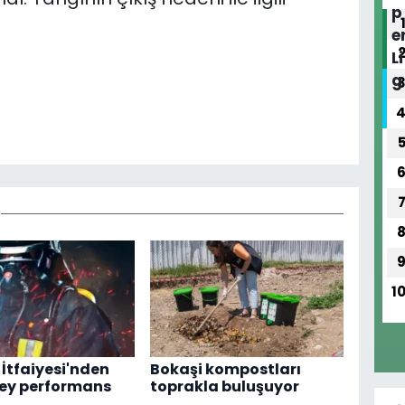
1
 İtfaiyesi'nden
Bokaşi kompostları
zey performans
toprakla buluşuyor