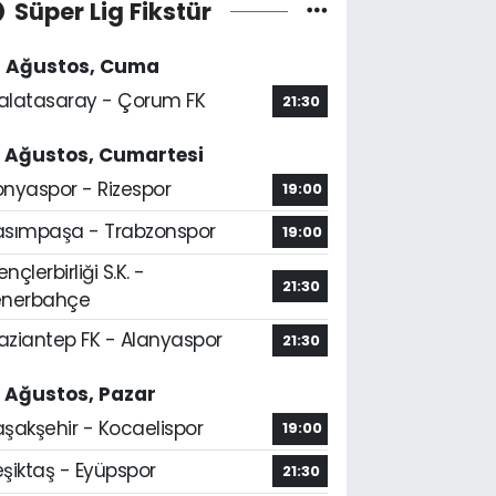
Süper Lig Fikstür
4 Ağustos, Cuma
alatasaray - Çorum FK
21:30
5 Ağustos, Cumartesi
onyaspor - Rizespor
19:00
asımpaşa - Trabzonspor
19:00
nçlerbirliği S.K. -
21:30
enerbahçe
aziantep FK - Alanyaspor
21:30
6 Ağustos, Pazar
aşakşehir - Kocaelispor
19:00
şiktaş - Eyüpspor
21:30