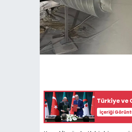
Türkiye ve 
İçeriği Görün