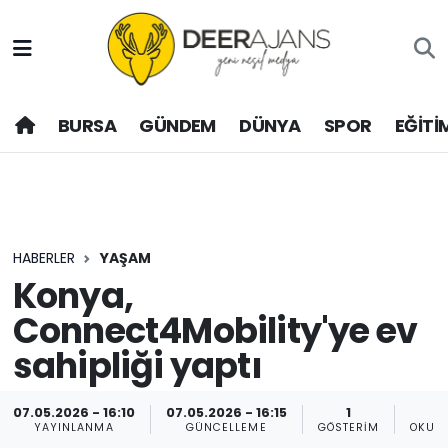
Hava Durumu
BURSA
GÜNDEM
DÜNYA
SPOR
EĞİTİ
Trafik Durumu
Puan Durumu ve Fikstür
Tüm Manşetler
HABERLER
YAŞAM
Son Dakika Haberleri
Konya,
Connect4Mobility'ye ev
Haber Arşivi
sahipliği yaptı
07.05.2026 - 16:10
07.05.2026 - 16:15
1
YAYINLANMA
GÜNCELLEME
GÖSTERIM
OKUN