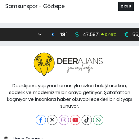
Samsunspor - Göztepe
21:30
°
18
47,5971
55
0.05
%
DeerAjans, yepyeni temasıyla sizleri buluştururken,
sadelik ve modernizmi bir araya getiriyor. Şatafattan
kaçınıyor ve insanlara haber okuyabilecekleri bir altyapı
sunuyor.
Hava Durumu