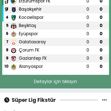
Erzurumspor FK
0
0
2
Başakşehir
0
0
3
Kocaelispor
0
0
4
Beşiktaş
0
0
5
Eyüpspor
0
0
6
Galatasaray
0
0
7
Çorum FK
0
0
8
Gaziantep FK
0
0
9
Alanyaspor
0
0
10
Detaylar için tıklayın
Süper Lig Fikstür