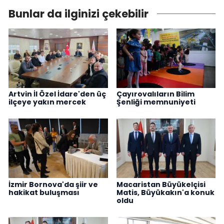
Bunlar da ilginizi çekebilir
Artvin İl Özel İdare'den üç
Çayırovalıların Bilim
ilçeye yakın mercek
Şenliği memnuniyeti
İzmir Bornova'da şiir ve
Macaristan Büyükelçisi
hakikat buluşması
Matis, Büyükakın'a konuk
oldu