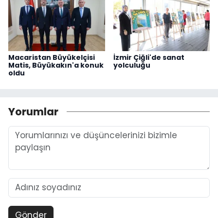
Macaristan Büyükelçisi
İzmir Çiğli'de sanat
Matis, Büyükakın'a konuk
yolculuğu
oldu
Yorumlar
Gönder