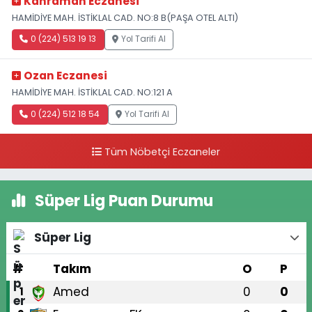
Kahraman Eczanesi
HAMİDİYE MAH. İSTİKLAL CAD. NO:8 B(PAŞA OTEL ALTI)
0 (224) 513 19 13
Yol Tarifi Al
Ozan Eczanesi
HAMİDİYE MAH. İSTİKLAL CAD. NO:121 A
0 (224) 512 18 54
Yol Tarifi Al
Tüm Nöbetçi Eczaneler
Süper Lig Puan Durumu
Süper Lig
#
Takım
O
P
Amed
0
0
1