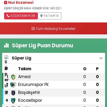
Nur Eczanesi
EŞREF DİNÇER MAH. KEMER SOK. NO:22 1
0 (224) 538 14 28
Yol Tarifi Al
Tüm Nöbetçi Eczaneler
Süper Lig Puan Durumu
Süper Lig
#
Takım
O
P
Amed
0
0
1
Erzurumspor FK
0
0
2
Başakşehir
0
0
3
Kocaelispor
0
0
4