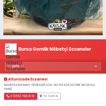
Bursa Gemlik Nöbetçi Eczaneler
Altunizade Eczanesi
BALIKPAZARI MAH. YEDİEVLER SOK. NO:59 A(ATATÜRK İLKOKULU
YANI)
0 (555) 768 16 16
Yol Tarifi Al