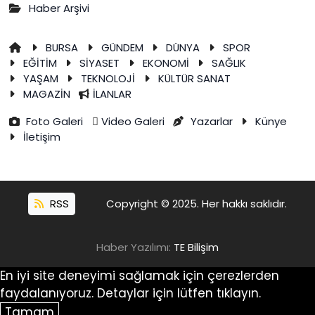
Haber Arşivi
BURSA
GÜNDEM
DÜNYA
SPOR
EĞİTİM
SİYASET
EKONOMİ
SAĞLIK
YAŞAM
TEKNOLOJİ
KÜLTÜR SANAT
MAGAZİN
İLANLAR
Foto Galeri
Video Galeri
Yazarlar
Künye
İletişim
RSS
Copyright © 2025. Her hakkı saklıdır.
Haber Yazılımı:
TE Bilişim
En iyi site deneyimi sağlamak için çerezlerden
faydalanıyoruz. Detaylar için lütfen tıklayın.
Tamam