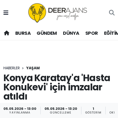
Hava Durumu
BURSA
GÜNDEM
DÜNYA
SPOR
EĞİTİ
Trafik Durumu
Puan Durumu ve Fikstür
Tüm Manşetler
HABERLER
YAŞAM
Son Dakika Haberleri
Konya Karatay'a 'Hasta
Konukevi' için imzalar
Haber Arşivi
atıldı
05.05.2026 - 13:00
05.05.2026 - 13:20
1
YAYINLANMA
GÜNCELLEME
GÖSTERIM
OKUN