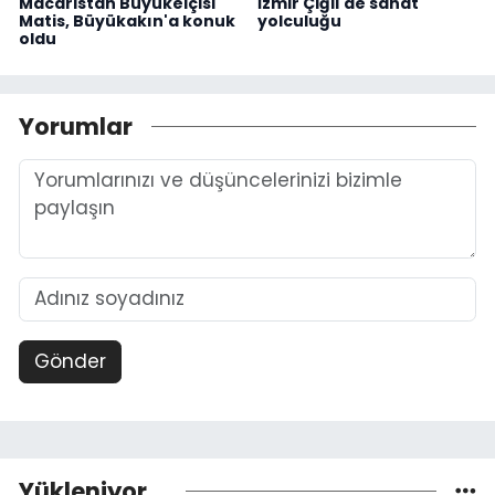
Macaristan Büyükelçisi
İzmir Çiğli'de sanat
Matis, Büyükakın'a konuk
yolculuğu
oldu
Yorumlar
Gönder
Yükleniyor...