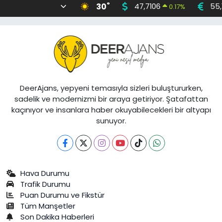
°
30
47,7106
55,
0.17
%
DeerAjans, yepyeni temasıyla sizleri buluştururken,
sadelik ve modernizmi bir araya getiriyor. Şatafattan
kaçınıyor ve insanlara haber okuyabilecekleri bir altyapı
sunuyor.
Hava Durumu
Trafik Durumu
Puan Durumu ve Fikstür
Tüm Manşetler
Son Dakika Haberleri