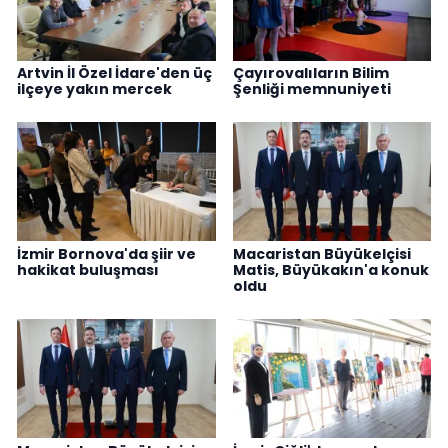
Artvin İl Özel İdare'den üç
Çayırovalıların Bilim
ilçeye yakın mercek
Şenliği memnuniyeti
İzmir Bornova'da şiir ve
Macaristan Büyükelçisi
hakikat buluşması
Matis, Büyükakın'a konuk
oldu