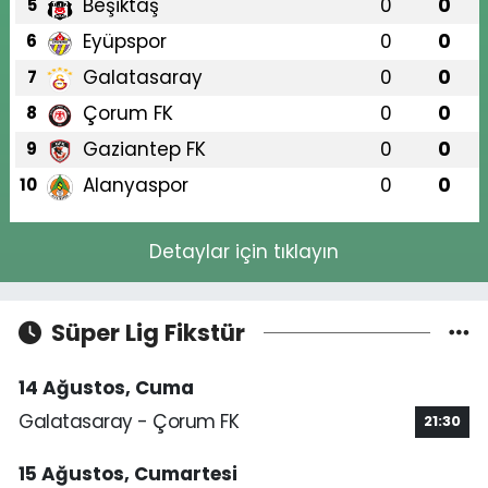
Beşiktaş
0
0
5
Eyüpspor
0
0
6
Galatasaray
0
0
7
Çorum FK
0
0
8
Gaziantep FK
0
0
9
Alanyaspor
0
0
10
Detaylar için tıklayın
Süper Lig Fikstür
14 Ağustos, Cuma
Galatasaray - Çorum FK
21:30
15 Ağustos, Cumartesi