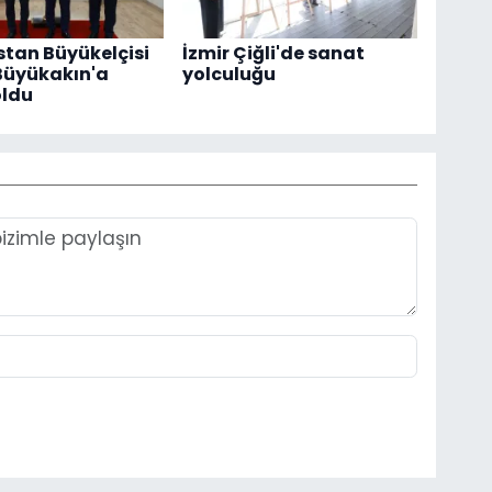
tan Büyükelçisi
İzmir Çiğli'de sanat
Büyükakın'a
yolculuğu
oldu