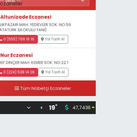
Altunizade Eczanesi
LIKPAZARI MAH. YEDİEVLER SOK. NO:59
ATATÜRK İLKOKULU YANI)
0 (555) 768 16 16
Yol Tarifi Al
Nur Eczanesi
REF DİNÇER MAH. KEMER SOK. NO:22 1
0 (224) 538 14 28
Yol Tarifi Al
Tüm Nöbetçi Eczaneler
°
19
47,7436
55,251
0.18
%