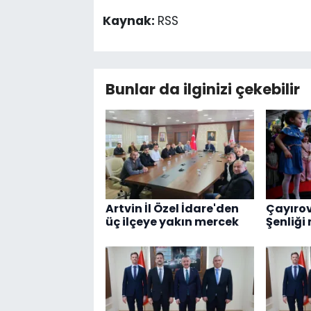
Kaynak:
RSS
Bunlar da ilginizi çekebilir
Artvin İl Özel İdare'den
Çayırov
üç ilçeye yakın mercek
Şenliği