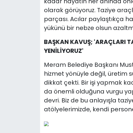
kadar hayatın her anında onla
olarak görüyoruz. Taziye araçl
parçası. Acılar paylaştıkça ha
yükünü bir nebze olsun azaltma
BAŞKAN KAVUŞ; 'ARAÇLARI T
YENİLİYORUZ'
Meram Belediye Başkanı Musta
hizmet yönüyle değil, üretim 
dikkat çekti. Bir işi yapmak ka
da önemli olduğuna vurgu yap
devri. Biz de bu anlayışla ta
atölyelerimizde, kendi personel