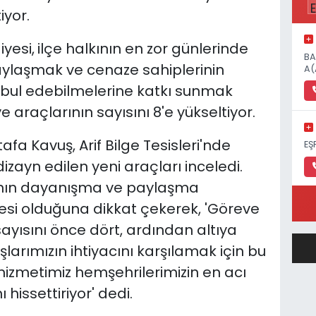
iyor.
yesi,
ilçe halkının en zor günlerinde
BA
aylaşmak ve cenaze sahiplerinin
A(
kabul edebilmelerine katkı sunmak
 araçlarının sayısını 8'e yükseltiyor.
a Kavuş, Arif Bilge Tesisleri'nde
EŞ
izayn edilen yeni araçları inceledi.
rının dayanışma ve paylaşma
esi olduğuna dikkat çekerek, 'Göreve
ayısını önce dört, ardından altıya
larımızın ihtiyacını karşılamak için bu
 hizmetimiz hemşehrilerimizin en acı
hissettiriyor' dedi.