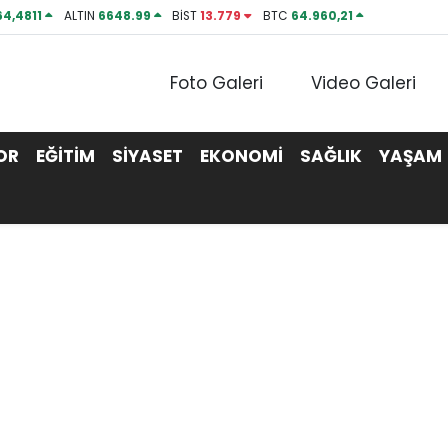
64,4811
ALTIN
6648.99
BİST
13.779
BTC
64.960,21
Foto Galeri
Video Galeri
OR
EĞİTİM
SİYASET
EKONOMİ
SAĞLIK
YAŞAM