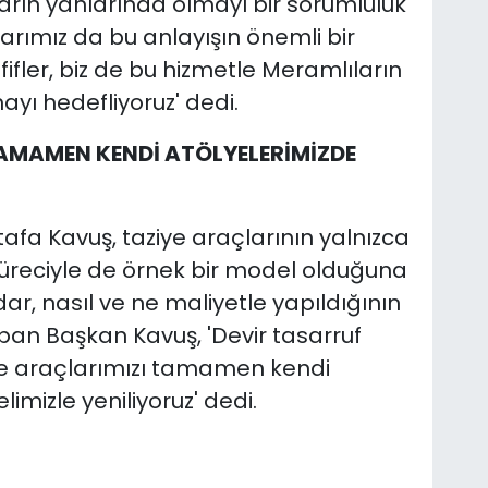
rın yanlarında olmayı bir sorumluluk
arımız da bu anlayışın önemli bir
fifler, biz de bu hizmetle Meramlıların
yı hedefliyoruz' dedi.
AMAMEN KENDİ ATÖLYELERİMİZDE
fa Kavuş, taziye araçlarının yalnızca
süreciyle de örnek bir model olduğuna
dar, nasıl ve ne maliyetle yapıldığının
an Başkan Kavuş, 'Devir tasarruf
ziye araçlarımızı tamamen kendi
imizle yeniliyoruz' dedi.