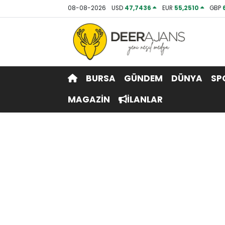
08-08-2026
USD
47,7436
EUR
55,2510
GBP
Hava Durumu
Trafik Durumu
BURSA
GÜNDEM
DÜNYA
SP
Puan Durumu ve Fikstür
MAGAZİN
İLANLAR
Tüm Manşetler
Son Dakika Haberleri
Haber Arşivi