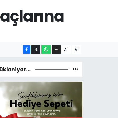
açlarına
-
+
A
A
ükleniyor...