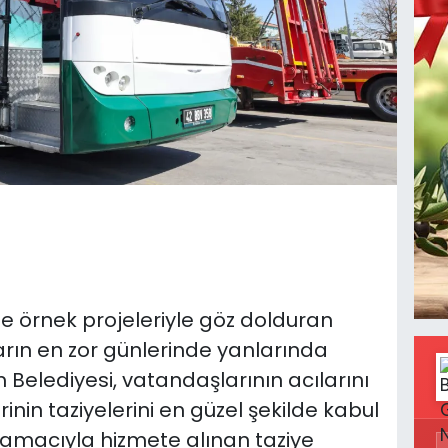
te örnek projeleriyle göz dolduran
rın en zor günlerinde yanlarında
elediyesi, vatandaşlarının acılarını
in taziyelerini en güzel şekilde kabul
amacıyla hizmete alınan taziye