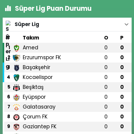
Süper Lig Puan Durumu
Süper Lig
#
Takım
O
P
Amed
0
0
1
Erzurumspor FK
0
0
2
Başakşehir
0
0
3
Kocaelispor
0
0
4
Beşiktaş
0
0
5
Eyüpspor
0
0
6
Galatasaray
0
0
7
Çorum FK
0
0
8
Gaziantep FK
0
0
9