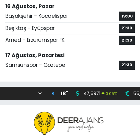
16 Ağustos, Pazar
Başakşehir - Kocaelispor
19:00
Beşiktaş - Eyüpspor
21:30
Amed - Erzurumspor FK
21:30
17 Ağustos, Pazartesi
Samsunspor - Göztepe
21:30
°
18
47,5971
55
0.05
%