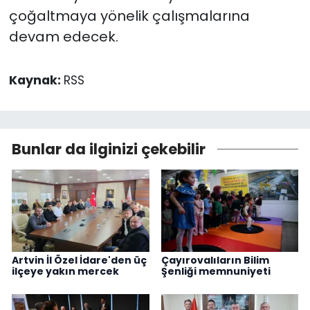
çoğaltmaya yönelik çalışmalarına
devam edecek.
Kaynak:
RSS
Bunlar da ilginizi çekebilir
Artvin İl Özel İdare'den üç
Çayırovalıların Bilim
ilçeye yakın mercek
Şenliği memnuniyeti