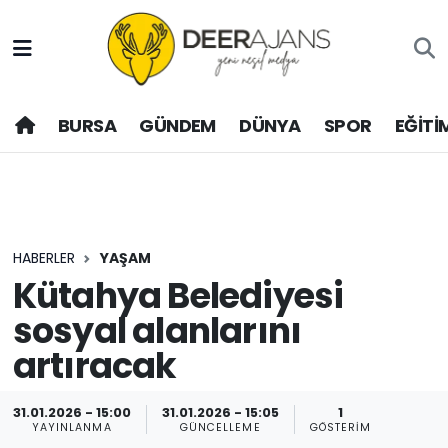
Hava Durumu
BURSA
GÜNDEM
DÜNYA
SPOR
EĞİTİ
Trafik Durumu
Puan Durumu ve Fikstür
Tüm Manşetler
HABERLER
YAŞAM
Son Dakika Haberleri
Kütahya Belediyesi
sosyal alanlarını
Haber Arşivi
artıracak
31.01.2026 - 15:00
31.01.2026 - 15:05
1
YAYINLANMA
GÜNCELLEME
GÖSTERIM