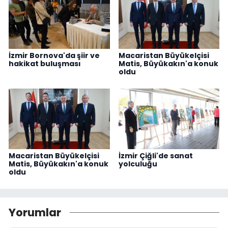
İzmir Bornova'da şiir ve
Macaristan Büyükelçisi
hakikat buluşması
Matis, Büyükakın'a konuk
oldu
Macaristan Büyükelçisi
İzmir Çiğli'de sanat
Matis, Büyükakın'a konuk
yolculuğu
oldu
Yorumlar