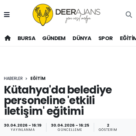
Hava Durumu
BURSA
GÜNDEM
DÜNYA
SPOR
EĞİTİ
Trafik Durumu
Puan Durumu ve Fikstür
Tüm Manşetler
HABERLER
EĞİTİM
Son Dakika Haberleri
Kütahya'da belediye
personeline 'etkili
Haber Arşivi
iletişim' eğitimi
30.04.2026 - 16:19
30.04.2026 - 16:25
2
YAYINLANMA
GÜNCELLEME
GÖSTERIM