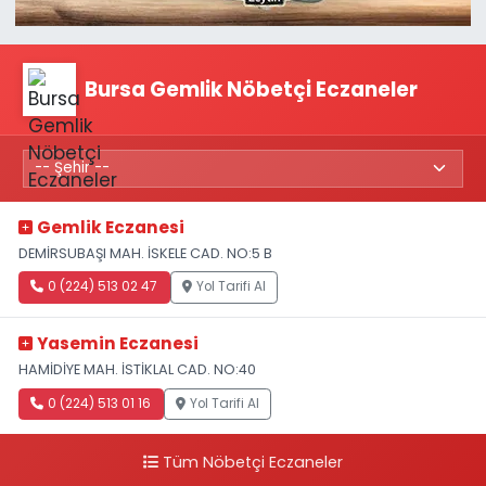
Bursa Gemlik Nöbetçi Eczaneler
Gemlik Eczanesi
DEMİRSUBAŞI MAH. İSKELE CAD. NO:5 B
0 (224) 513 02 47
Yol Tarifi Al
Yasemin Eczanesi
HAMİDİYE MAH. İSTİKLAL CAD. NO:40
0 (224) 513 01 16
Yol Tarifi Al
Tüm Nöbetçi Eczaneler