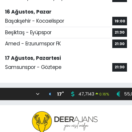
16 Ağustos, Pazar
Başakşehir - Kocaelispor
19:00
Beşiktaş - Eyüpspor
21:30
Amed - Erzurumspor FK
21:30
17 Ağustos, Pazartesi
Samsunspor - Göztepe
21:30
°
17
47,7143
55,
0.16
%