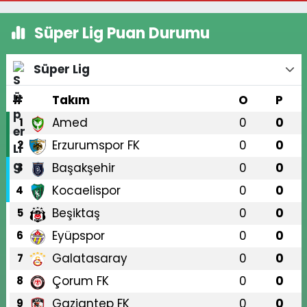
Süper Lig Puan Durumu
Süper Lig
#
Takım
O
P
Amed
0
0
1
Erzurumspor FK
0
0
2
Başakşehir
0
0
3
Kocaelispor
0
0
4
Beşiktaş
0
0
5
Eyüpspor
0
0
6
Galatasaray
0
0
7
Çorum FK
0
0
8
Gaziantep FK
0
0
9