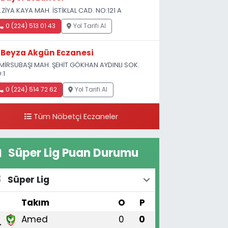
.ZİYA KAYA MAH. İSTİKLAL CAD. NO:121 A
0 (224) 513 01 43
Yol Tarifi Al
Beyza Akgün Eczanesi
MİRSUBAŞI MAH. ŞEHİT GÖKHAN AYDINLI SOK.
:1
0 (224) 514 72 62
Yol Tarifi Al
Tüm Nöbetçi Eczaneler
Süper Lig Puan Durumu
Süper Lig
#
Takım
O
P
Amed
0
0
1