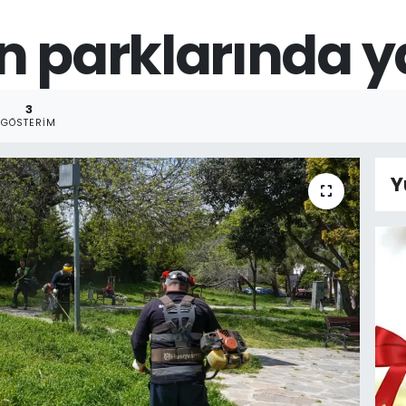
n parklarında ya
3
GÖSTERIM
Y