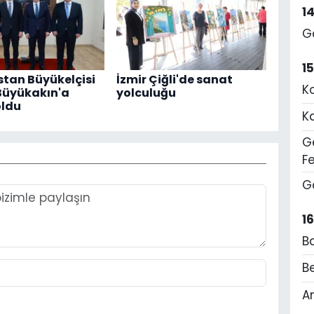
1
G
1
tan Büyükelçisi
İzmir Çiğli'de sanat
K
Büyükakın'a
yolculuğu
oldu
K
Ge
F
G
1
B
Be
A