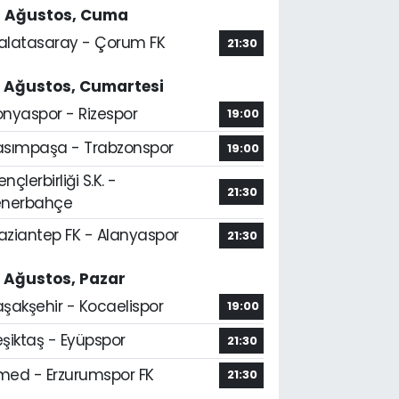
4 Ağustos, Cuma
alatasaray - Çorum FK
21:30
5 Ağustos, Cumartesi
onyaspor - Rizespor
19:00
asımpaşa - Trabzonspor
19:00
nçlerbirliği S.K. -
21:30
enerbahçe
aziantep FK - Alanyaspor
21:30
6 Ağustos, Pazar
aşakşehir - Kocaelispor
19:00
şiktaş - Eyüpspor
21:30
med - Erzurumspor FK
21:30