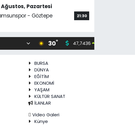
7 Ağustos, Pazartesi
amsunspor - Göztepe
21:30
°
30
47,7436
55,25
0.18
%
BURSA
DÜNYA
EĞİTİM
EKONOMİ
YAŞAM
KÜLTÜR SANAT
İLANLAR
Video Galeri
Künye