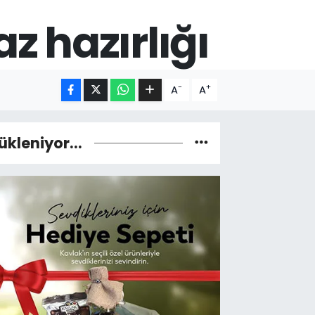
z hazırlığı
-
+
A
A
ükleniyor...