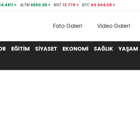
64,4811
ALTIN
6660.55
BİST
13.779
BTC
64.944,08
Foto Galeri
Video Galeri
OR
EĞİTİM
SİYASET
EKONOMİ
SAĞLIK
YAŞAM