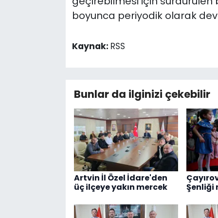
geçirebilmesi için sürdürülen
boyunca periyodik olarak de
Kaynak:
RSS
Bunlar da ilginizi çekebilir
Artvin İl Özel İdare'den
Çayırov
üç ilçeye yakın mercek
Şenliği