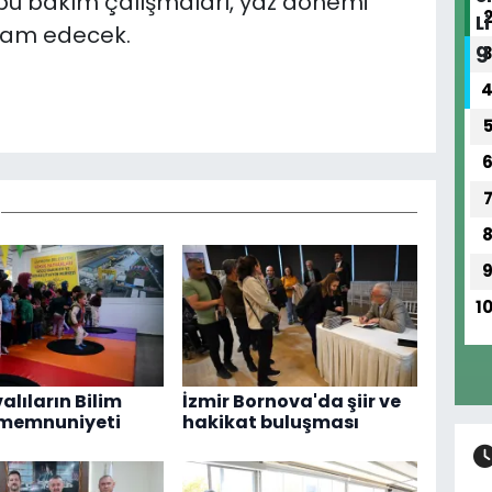
 bu bakım çalışmaları, yaz dönemi
vam edecek.
1
alıların Bilim
İzmir Bornova'da şiir ve
 memnuniyeti
hakikat buluşması