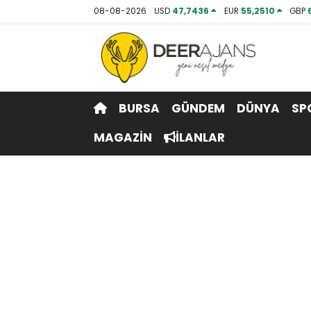
08-08-2026
USD
47,7436
EUR
55,2510
GBP
Hava Durumu
Trafik Durumu
BURSA
GÜNDEM
DÜNYA
SP
Puan Durumu ve Fikstür
MAGAZİN
İLANLAR
Tüm Manşetler
Son Dakika Haberleri
Haber Arşivi