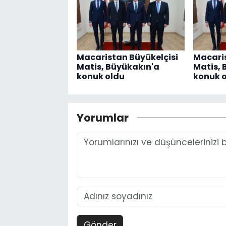
Macaristan Büyükelçisi
Macaris
Matis, Büyükakın'a
Matis, 
konuk oldu
konuk 
Yorumlar
Gönder