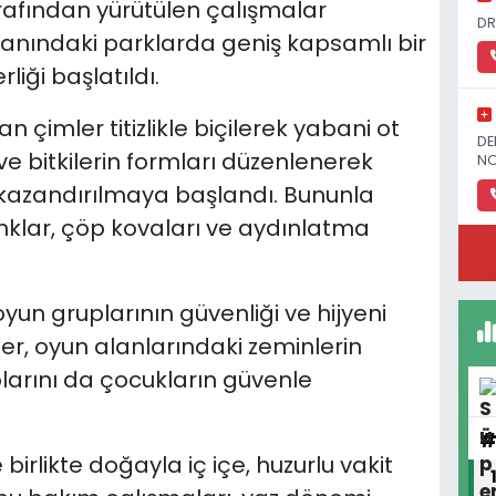
rafından yürütülen çalışmalar
DR
yanındaki parklarda geniş kapsamlı bir
iği başlatıldı.
imler titizlikle biçilerek yabani ot
DE
ve bitkilerin formları düzenlenerek
NO
 kazandırılmaya başlandı. Bununla
anklar, çöp kovaları ve aydınlatma
yun gruplarının güvenliği ve hijyeni
pler, oyun alanlarındaki zeminlerin
larını da çocukların güvenle
 birlikte doğayla iç içe, huzurlu vakit