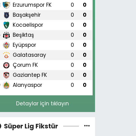
Erzurumspor FK
0
0
2
Başakşehir
0
0
3
Kocaelispor
0
0
4
Beşiktaş
0
0
5
Eyüpspor
0
0
6
Galatasaray
0
0
7
Çorum FK
0
0
8
Gaziantep FK
0
0
9
Alanyaspor
0
0
0
Detaylar için tıklayın
Süper Lig Fikstür