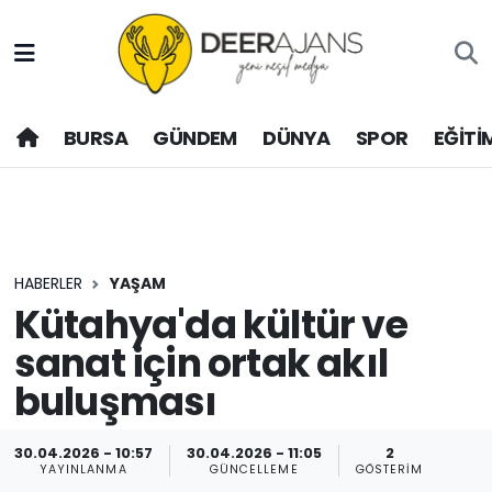
Hava Durumu
BURSA
GÜNDEM
DÜNYA
SPOR
EĞİTİ
Trafik Durumu
Puan Durumu ve Fikstür
Tüm Manşetler
HABERLER
YAŞAM
Son Dakika Haberleri
Kütahya'da kültür ve
sanat için ortak akıl
Haber Arşivi
buluşması
30.04.2026 - 10:57
30.04.2026 - 11:05
2
YAYINLANMA
GÜNCELLEME
GÖSTERIM