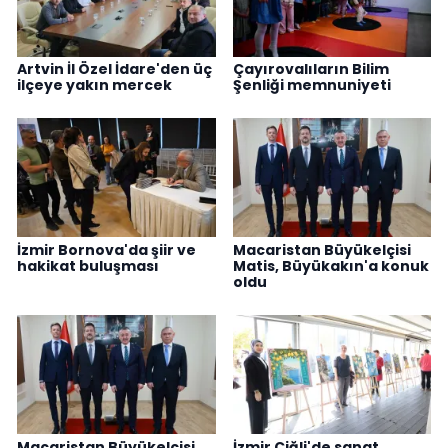
Artvin İl Özel İdare'den üç
Çayırovalıların Bilim
ilçeye yakın mercek
Şenliği memnuniyeti
İzmir Bornova'da şiir ve
Macaristan Büyükelçisi
hakikat buluşması
Matis, Büyükakın'a konuk
oldu
Macaristan Büyükelçisi
İzmir Çiğli'de sanat