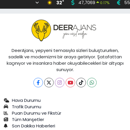
°
32
47,7069
55
0.17
%
DeerAjans, yepyeni temasıyla sizleri buluştururken,
sadelik ve modernizmi bir araya getiriyor. Şatafattan
kaçınıyor ve insanlara haber okuyabilecekleri bir altyapı
sunuyor.
Hava Durumu
Trafik Durumu
Puan Durumu ve Fikstür
Tüm Manşetler
Son Dakika Haberleri