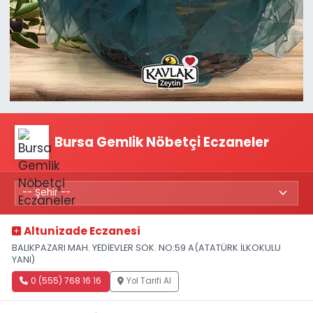
Bursa Gemlik Nöbetçi Eczaneler
Altunizade Eczanesi
BALIKPAZARI MAH. YEDİEVLER SOK. NO:59 A(ATATÜRK İLKOKULU
YANI)
0 (555) 768 16 16
Yol Tarifi Al