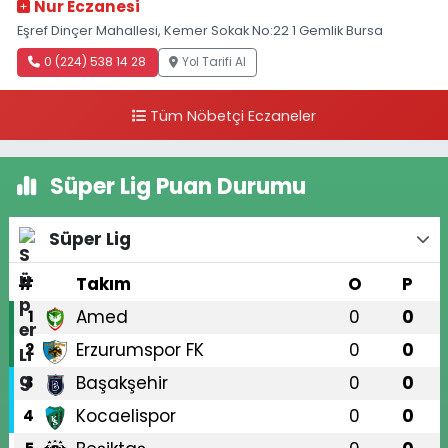
Nur Eczanesi
Eşref Dinçer Mahallesi, Kemer Sokak No:22 1 Gemlik Bursa
0 (224) 538 14 28
Yol Tarifi Al
Tüm Nöbetçi Eczaneler
Süper Lig Puan Durumu
Süper Lig
#
Takım
O
P
Amed
0
0
1
Erzurumspor FK
0
0
2
Başakşehir
0
0
3
Kocaelispor
0
0
4