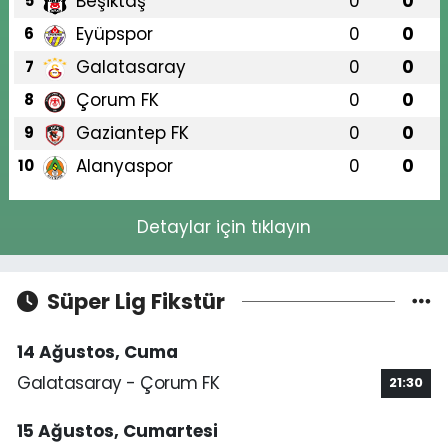
Beşiktaş
0
0
5
Eyüpspor
0
0
6
Galatasaray
0
0
7
Çorum FK
0
0
8
Gaziantep FK
0
0
9
Alanyaspor
0
0
10
Detaylar için tıklayın
Süper Lig Fikstür
14 Ağustos, Cuma
Galatasaray - Çorum FK
21:30
15 Ağustos, Cumartesi