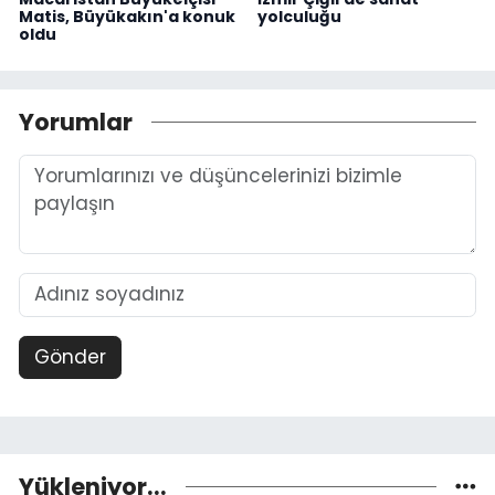
Matis, Büyükakın'a konuk
yolculuğu
oldu
Yorumlar
Gönder
Yükleniyor...