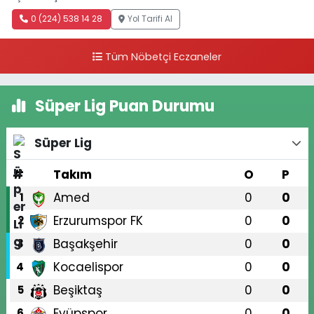
0 (224) 538 14 28
Yol Tarifi Al
Tüm Nöbetçi Eczaneler
Süper Lig Puan Durumu
Süper Lig
#
Takım
O
P
Amed
0
0
1
Erzurumspor FK
0
0
2
Başakşehir
0
0
3
Kocaelispor
0
0
4
Beşiktaş
0
0
5
Eyüpspor
0
0
6