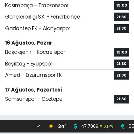
Kasımpaşa - Trabzonspor
19:00
Gençlerbirliği S.K. - Fenerbahçe
21:30
Gaziantep FK - Alanyaspor
21:30
16 Ağustos, Pazar
Başakşehir - Kocaelispor
19:00
Beşiktaş - Eyüpspor
21:30
Amed - Erzurumspor FK
21:30
17 Ağustos, Pazartesi
Samsunspor - Göztepe
21:30
°
34
47,7069
55
0.17
%