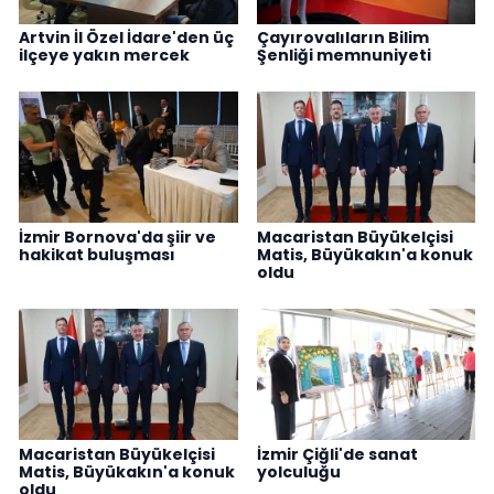
Artvin İl Özel İdare'den üç
Çayırovalıların Bilim
ilçeye yakın mercek
Şenliği memnuniyeti
İzmir Bornova'da şiir ve
Macaristan Büyükelçisi
hakikat buluşması
Matis, Büyükakın'a konuk
oldu
Macaristan Büyükelçisi
İzmir Çiğli'de sanat
Matis, Büyükakın'a konuk
yolculuğu
oldu