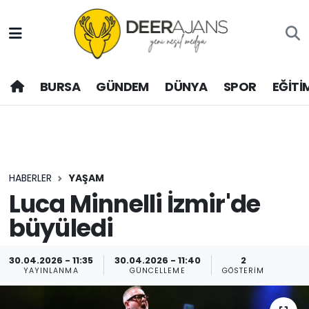
Hava Durumu
BURSA
GÜNDEM
DÜNYA
SPOR
EĞİTİ
Trafik Durumu
Puan Durumu ve Fikstür
Tüm Manşetler
HABERLER
YAŞAM
Son Dakika Haberleri
Luca Minnelli İzmir'de
büyüledi
Haber Arşivi
30.04.2026 - 11:35
30.04.2026 - 11:40
2
YAYINLANMA
GÜNCELLEME
GÖSTERIM