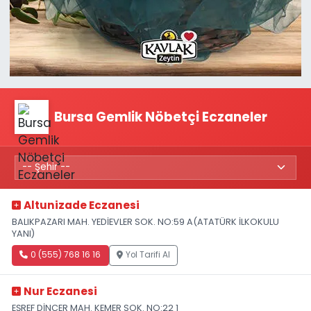
Bursa Gemlik Nöbetçi Eczaneler
Altunizade Eczanesi
BALIKPAZARI MAH. YEDİEVLER SOK. NO:59 A(ATATÜRK İLKOKULU
YANI)
0 (555) 768 16 16
Yol Tarifi Al
Nur Eczanesi
EŞREF DİNÇER MAH. KEMER SOK. NO:22 1