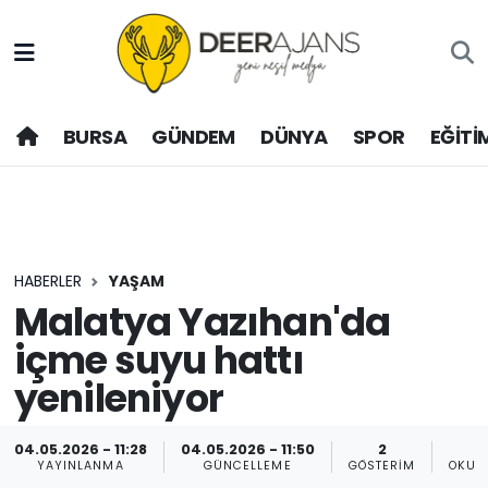
Hava Durumu
BURSA
GÜNDEM
DÜNYA
SPOR
EĞİTİ
Trafik Durumu
Puan Durumu ve Fikstür
Tüm Manşetler
HABERLER
YAŞAM
Son Dakika Haberleri
Malatya Yazıhan'da
içme suyu hattı
Haber Arşivi
yenileniyor
04.05.2026 - 11:28
04.05.2026 - 11:50
2
YAYINLANMA
GÜNCELLEME
GÖSTERIM
OKUN