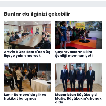
Bunlar da ilginizi çekebilir
Artvin İl Özel İdare'den üç
Çayırovalıların Bilim
ilçeye yakın mercek
Şenliği memnuniyeti
İzmir Bornova'da şiir ve
Macaristan Büyükelçisi
hakikat buluşması
Matis, Büyükakın'a konuk
oldu