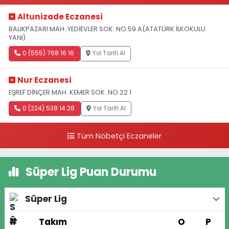
Altunizade Eczanesi
BALIKPAZARI MAH. YEDİEVLER SOK. NO:59 A(ATATÜRK İLKOKULU
YANI)
0 (555) 768 16 16
Yol Tarifi Al
Nur Eczanesi
EŞREF DİNÇER MAH. KEMER SOK. NO:22 1
0 (224) 538 14 28
Yol Tarifi Al
Tüm Nöbetçi Eczaneler
Süper Lig Puan Durumu
Süper Lig
#
Takım
O
P