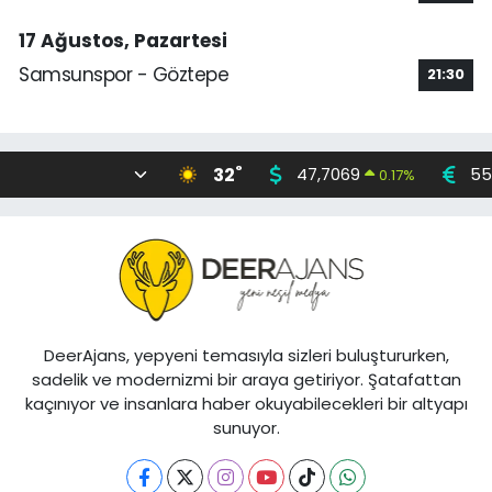
17 Ağustos, Pazartesi
Samsunspor - Göztepe
21:30
°
32
47,7069
55
0.17
%
DeerAjans, yepyeni temasıyla sizleri buluştururken,
sadelik ve modernizmi bir araya getiriyor. Şatafattan
kaçınıyor ve insanlara haber okuyabilecekleri bir altyapı
sunuyor.