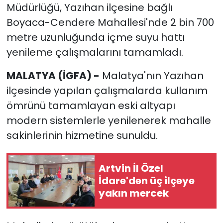
Müdürlüğü, Yazıhan ilçesine bağlı
Boyaca-Cendere Mahallesi'nde 2 bin 700
metre uzunluğunda içme suyu hattı
yenileme çalışmalarını tamamladı.
MALATYA (İGFA) -
Malatya'nın Yazıhan
ilçesinde yapılan çalışmalarda kullanım
ömrünü tamamlayan eski altyapı
modern sistemlerle yenilenerek mahalle
sakinlerinin hizmetine sunuldu.
Artvin İl Özel
İdare'den üç ilçeye
yakın mercek