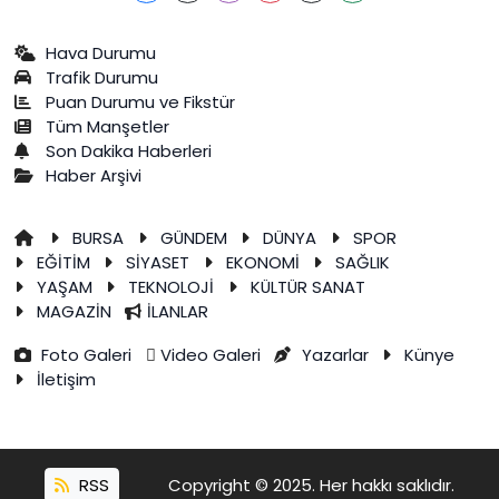
Hava Durumu
Trafik Durumu
Puan Durumu ve Fikstür
Tüm Manşetler
Son Dakika Haberleri
Haber Arşivi
BURSA
GÜNDEM
DÜNYA
SPOR
EĞİTİM
SİYASET
EKONOMİ
SAĞLIK
YAŞAM
TEKNOLOJİ
KÜLTÜR SANAT
MAGAZİN
İLANLAR
Foto Galeri
Video Galeri
Yazarlar
Künye
İletişim
RSS
Copyright © 2025. Her hakkı saklıdır.