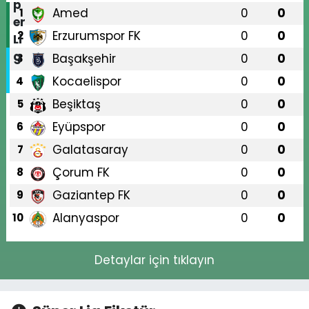
Amed
0
0
1
Erzurumspor FK
0
0
2
Başakşehir
0
0
3
Kocaelispor
0
0
4
Beşiktaş
0
0
5
Eyüpspor
0
0
6
Galatasaray
0
0
7
Çorum FK
0
0
8
Gaziantep FK
0
0
9
Alanyaspor
0
0
10
Detaylar için tıklayın