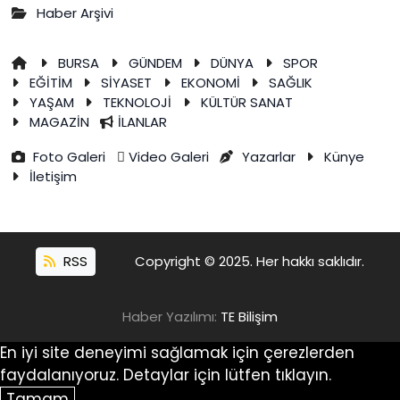
Haber Arşivi
BURSA
GÜNDEM
DÜNYA
SPOR
EĞİTİM
SİYASET
EKONOMİ
SAĞLIK
YAŞAM
TEKNOLOJİ
KÜLTÜR SANAT
MAGAZİN
İLANLAR
Foto Galeri
Video Galeri
Yazarlar
Künye
İletişim
RSS
Copyright © 2025. Her hakkı saklıdır.
Haber Yazılımı:
TE Bilişim
En iyi site deneyimi sağlamak için çerezlerden
faydalanıyoruz. Detaylar için lütfen tıklayın.
Tamam