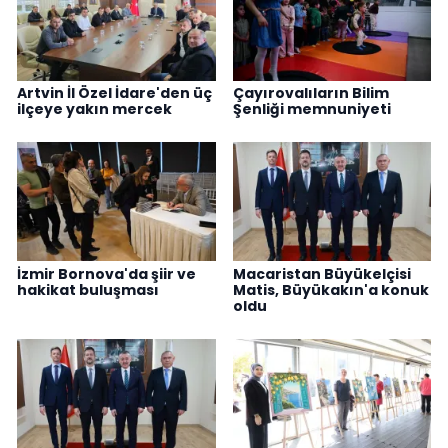
Artvin İl Özel İdare'den üç
Çayırovalıların Bilim
ilçeye yakın mercek
Şenliği memnuniyeti
İzmir Bornova'da şiir ve
Macaristan Büyükelçisi
hakikat buluşması
Matis, Büyükakın'a konuk
oldu