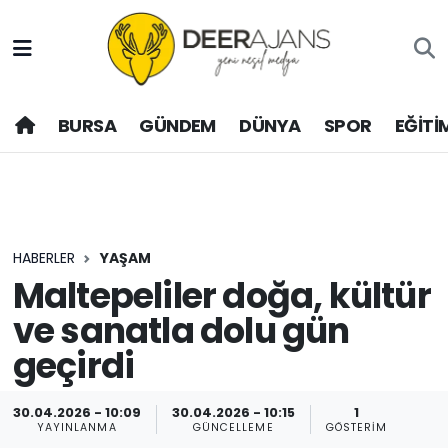
Hava Durumu
BURSA
GÜNDEM
DÜNYA
SPOR
EĞİTİ
Trafik Durumu
Puan Durumu ve Fikstür
Tüm Manşetler
HABERLER
YAŞAM
Son Dakika Haberleri
Maltepeliler doğa, kültür
ve sanatla dolu gün
Haber Arşivi
geçirdi
30.04.2026 - 10:09
30.04.2026 - 10:15
1
YAYINLANMA
GÜNCELLEME
GÖSTERIM