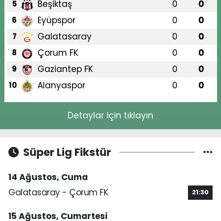
Beşiktaş
0
0
5
Eyüpspor
0
0
6
Galatasaray
0
0
7
Çorum FK
0
0
8
Gaziantep FK
0
0
9
Alanyaspor
0
0
10
Detaylar için tıklayın
Süper Lig Fikstür
14 Ağustos, Cuma
Galatasaray - Çorum FK
21:30
15 Ağustos, Cumartesi