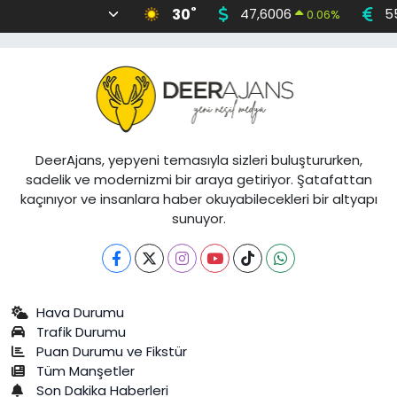
°
30
47,6006
5
0.06
%
DeerAjans, yepyeni temasıyla sizleri buluştururken,
sadelik ve modernizmi bir araya getiriyor. Şatafattan
kaçınıyor ve insanlara haber okuyabilecekleri bir altyapı
sunuyor.
Hava Durumu
Trafik Durumu
Puan Durumu ve Fikstür
Tüm Manşetler
Son Dakika Haberleri