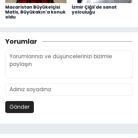
Macaristan Büyükelçisi
İzmir Çiğli'de sanat
Matis, Büyükakın'a konuk
yolculuğu
oldu
Yorumlar
Gönder