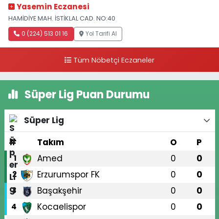
Yasemin Eczanesi
HAMİDİYE MAH. İSTİKLAL CAD. NO:40
0 (224) 513 01 16
Yol Tarifi Al
Tüm Nöbetçi Eczaneler
Süper Lig Puan Durumu
Süper Lig
#
Takım
O
P
Amed
0
0
1
Erzurumspor FK
0
0
2
Başakşehir
0
0
3
Kocaelispor
0
0
4