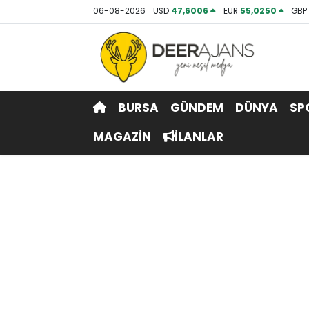
06-08-2026
USD
47,6006
EUR
55,0250
GB
Hava Durumu
Trafik Durumu
BURSA
GÜNDEM
DÜNYA
SP
Puan Durumu ve Fikstür
MAGAZİN
İLANLAR
Tüm Manşetler
Son Dakika Haberleri
Haber Arşivi