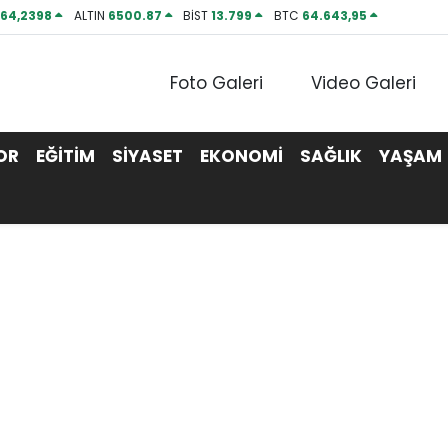
P
64,2398
ALTIN
6500.87
BİST
13.799
BTC
64.643,95
Foto Galeri
Video Galeri
OR
EĞİTİM
SİYASET
EKONOMİ
SAĞLIK
YAŞAM