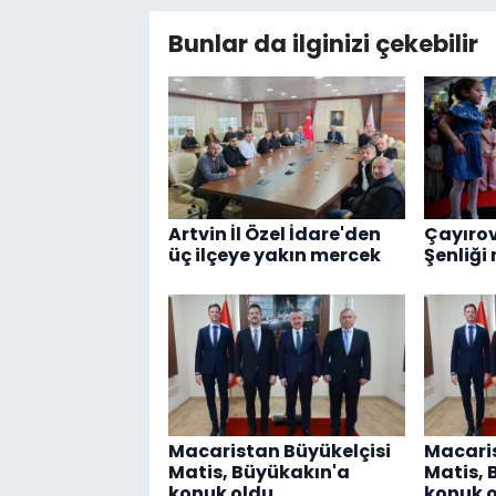
Bunlar da ilginizi çekebilir
Artvin İl Özel İdare'den
Çayırov
üç ilçeye yakın mercek
Şenliği
Macaristan Büyükelçisi
Macaris
Matis, Büyükakın'a
Matis, 
konuk oldu
konuk 