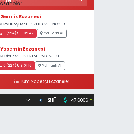
Gemlik Eczanesi
MİRSUBAŞI MAH. İSKELE CAD. NO:5 B
0 (224) 513 02 47
Yol Tarifi Al
Yasemin Eczanesi
MİDİYE MAH. İSTİKLAL CAD. NO:40
0 (224) 513 01 16
Yol Tarifi Al
Tüm Nöbetçi Eczaneler
°
21
47,6006
55,02
0.06
%