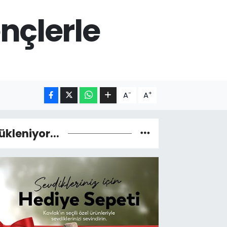
nçlerle
-
+
A
A
ükleniyor...