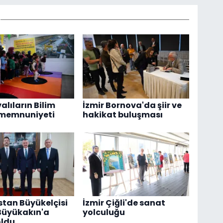
alıların Bilim
İzmir Bornova'da şiir ve
 memnuniyeti
hakikat buluşması
tan Büyükelçisi
İzmir Çiğli'de sanat
Büyükakın'a
yolculuğu
oldu