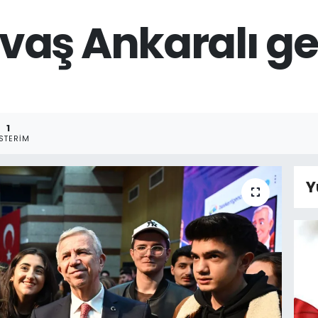
aş Ankaralı ge
1
STERIM
Y