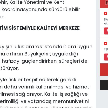
ir, Kalite Yönetimi ve Kent
 koordinasyonunda sürdürülebilir
r.
BA
A(
İM SİSTEMİYLE KALİTEYİ MERKEZE
layışını uluslararası standartlara uygun
EŞ
ü artıran Büyükşehir; uyguladığı
hafızayı güçlendirirken, süreçleri de
türüyor.
e riskler tespit edilerek gerekli
n daha verimli kullanılması ve hizmet
rilmesi sağlanıyor. Kalite, iş sağlığı ve
i verimliliği ve vatandaş memnuniyetini