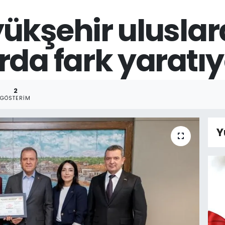
ükşehir uluslar
rda fark yaratıy
2
GÖSTERIM
Y