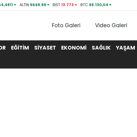
64,4811
ALTIN
6648.99
BİST
13.773
BTC
65.130,04
Foto Galeri
Video Galeri
OR
EĞİTİM
SİYASET
EKONOMİ
SAĞLIK
YAŞAM