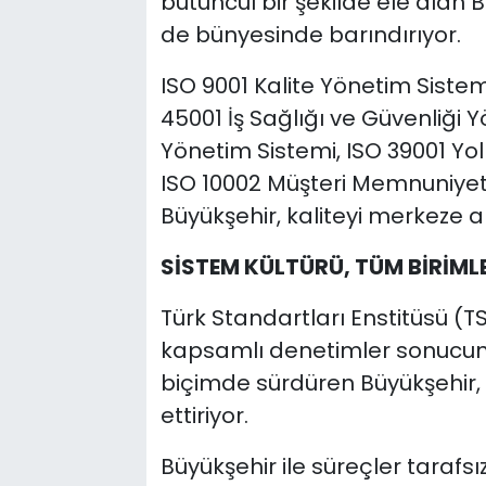
bütüncül bir şekilde ele alan 
de bünyesinde barındırıyor.
ISO 9001 Kalite Yönetim Sistem
45001 İş Sağlığı ve Güvenliği Y
Yönetim Sistemi, ISO 39001 Yol
ISO 10002 Müşteri Memnuniyet
Büyükşehir, kaliteyi merkeze a
SİSTEM KÜLTÜRÜ, TÜM BİRİML
Türk Standartları Enstitüsü (T
kapsamlı denetimler sonucunda
biçimde sürdüren Büyükşehir, d
ettiriyor.
Büyükşehir ile süreçler tarafsız