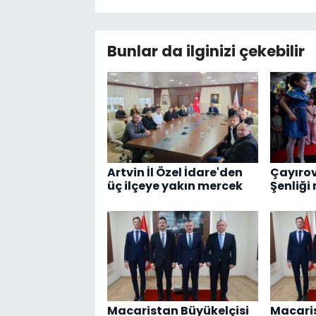
Bunlar da ilginizi çekebilir
Artvin İl Özel İdare'den
Çayırov
üç ilçeye yakın mercek
Şenliği
Macaristan Büyükelçisi
Macaris