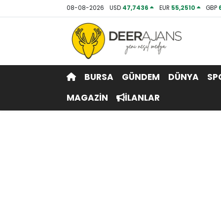
08-08-2026
USD
47,7436
EUR
55,2510
GBP
Hava Durumu
Trafik Durumu
BURSA
GÜNDEM
DÜNYA
SP
Puan Durumu ve Fikstür
MAGAZİN
İLANLAR
Tüm Manşetler
Son Dakika Haberleri
Haber Arşivi