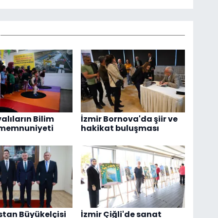
alıların Bilim
İzmir Bornova'da şiir ve
 memnuniyeti
hakikat buluşması
tan Büyükelçisi
İzmir Çiğli'de sanat