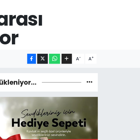
arası
or
-
+
A
A
ükleniyor...