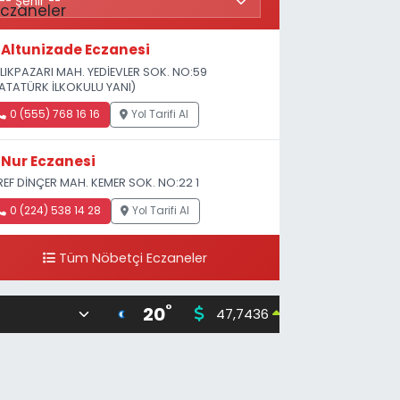
Altunizade Eczanesi
LIKPAZARI MAH. YEDİEVLER SOK. NO:59
ATATÜRK İLKOKULU YANI)
0 (555) 768 16 16
Yol Tarifi Al
Nur Eczanesi
REF DİNÇER MAH. KEMER SOK. NO:22 1
0 (224) 538 14 28
Yol Tarifi Al
Tüm Nöbetçi Eczaneler
°
20
47,7436
55,25
0.18
%