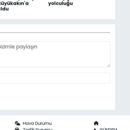
Büyükakın'a
yolculuğu
oldu
Hava Durumu
Trafik Durumu
GÜNDEM