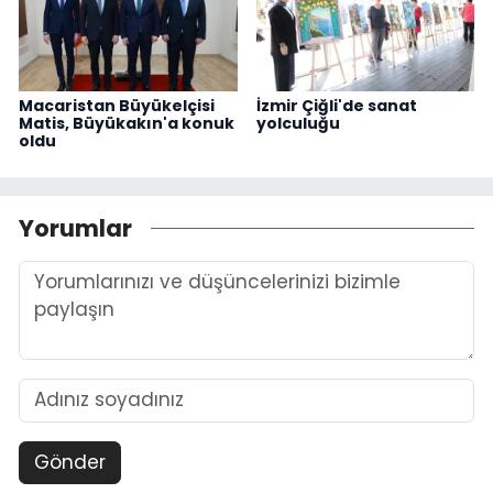
Macaristan Büyükelçisi
İzmir Çiğli'de sanat
Matis, Büyükakın'a konuk
yolculuğu
oldu
Yorumlar
Gönder