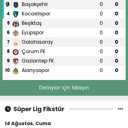
Başakşehir
0
0
3
Kocaelispor
0
0
4
Beşiktaş
0
0
5
Eyüpspor
0
0
6
Galatasaray
0
0
7
Çorum FK
0
0
8
Gaziantep FK
0
0
9
Alanyaspor
0
0
10
Detaylar için tıklayın
Süper Lig Fikstür
14 Ağustos, Cuma