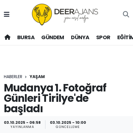
Hava Durumu
BURSA
GÜNDEM
DÜNYA
SPOR
EĞİTİ
Trafik Durumu
Puan Durumu ve Fikstür
Tüm Manşetler
HABERLER
YAŞAM
Son Dakika Haberleri
Mudanya 1. Fotoğraf
Günleri Tirilye'de
Haber Arşivi
başladı
03.10.2025 - 06:58
03.10.2025 - 10:00
YAYINLANMA
GÜNCELLEME