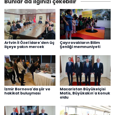
Bunlar da ilginizi çekebilir
Artvin İl Özel İdare'den üç
Çayırovalıların Bilim
ilçeye yakın mercek
Şenliği memnuniyeti
İzmir Bornova'da şiir ve
Macaristan Büyükelçisi
hakikat buluşması
Matis, Büyükakın'a konuk
oldu