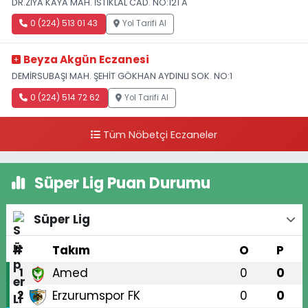
DR.ZİYA KAYA MAH. İSTİKLAL CAD. NO:121 A
0 (224) 513 01 43
Yol Tarifi Al
Beyza Akgün Eczanesi
DEMİRSUBAŞI MAH. ŞEHİT GÖKHAN AYDINLI SOK. NO:1
0 (224) 514 72 62
Yol Tarifi Al
Tüm Nöbetçi Eczaneler
Süper Lig Puan Durumu
Süper Lig
#
Takım
O
P
Amed
0
0
1
Erzurumspor FK
0
0
2