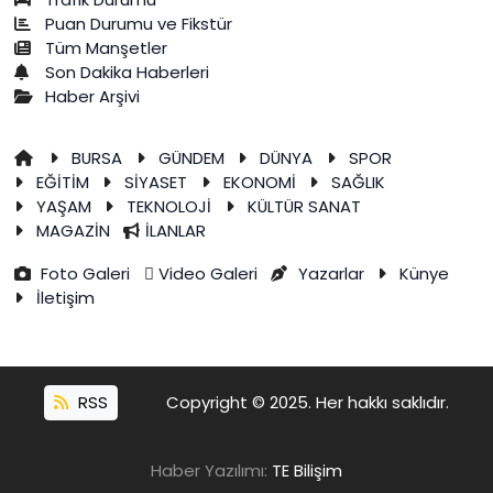
Puan Durumu ve Fikstür
Tüm Manşetler
Son Dakika Haberleri
Haber Arşivi
BURSA
GÜNDEM
DÜNYA
SPOR
EĞİTİM
SİYASET
EKONOMİ
SAĞLIK
YAŞAM
TEKNOLOJİ
KÜLTÜR SANAT
MAGAZİN
İLANLAR
Foto Galeri
Video Galeri
Yazarlar
Künye
İletişim
RSS
Copyright © 2025. Her hakkı saklıdır.
Haber Yazılımı:
TE Bilişim