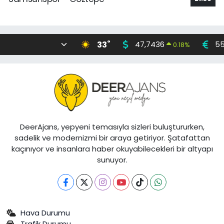
°
33
47,7436
55
0.18
%
DeerAjans, yepyeni temasıyla sizleri buluştururken,
sadelik ve modernizmi bir araya getiriyor. Şatafattan
kaçınıyor ve insanlara haber okuyabilecekleri bir altyapı
sunuyor.
Hava Durumu
Trafik Durumu