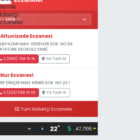
Altunizade Eczanesi
LIKPAZARI MAH. YEDİEVLER SOK. NO:59
ATATÜRK İLKOKULU YANI)
0 (555) 768 16 16
Yol Tarifi Al
Nur Eczanesi
REF DİNÇER MAH. KEMER SOK. NO:22 1
0 (224) 538 14 28
Yol Tarifi Al
Tüm Nöbetçi Eczaneler
°
22
47,7106
55,1652
0.17
%