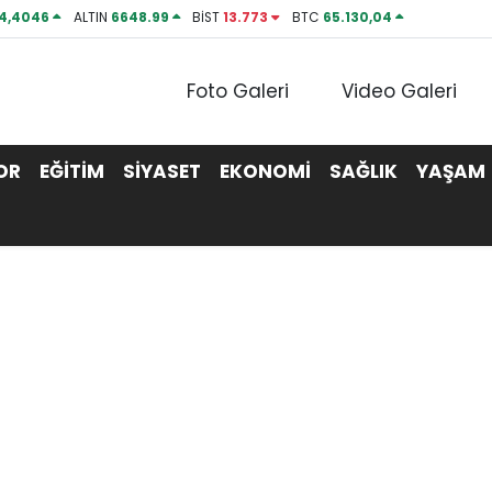
4,4046
ALTIN
6648.99
BİST
13.773
BTC
65.130,04
Foto Galeri
Video Galeri
OR
EĞİTİM
SİYASET
EKONOMİ
SAĞLIK
YAŞAM