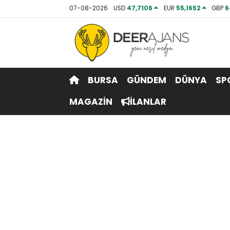
07-08-2026
USD
47,7106
EUR
55,1652
GBP
6
Hava Durumu
Trafik Durumu
BURSA
GÜNDEM
DÜNYA
SP
Puan Durumu ve Fikstür
MAGAZİN
İLANLAR
Tüm Manşetler
Son Dakika Haberleri
Haber Arşivi