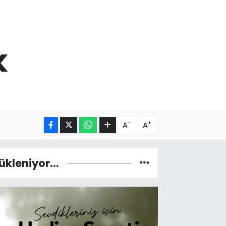
k
-
+
A
A
ükleniyor...