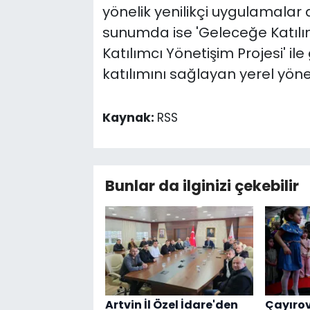
yönelik yenilikçi uygulamalar a
sunumda ise 'Geleceğe Katılın:
Katılımcı Yönetişim Projesi' il
katılımını sağlayan yerel yönet
Kaynak:
RSS
Bunlar da ilginizi çekebilir
Artvin İl Özel İdare'den
Çayırov