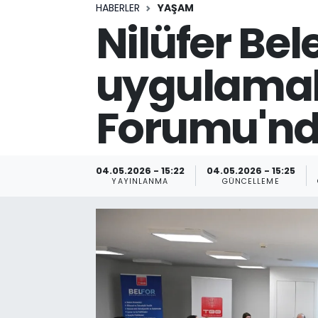
HABERLER
YAŞAM
Nilüfer Bele
uygulamala
Forumu'n
04.05.2026 - 15:22
04.05.2026 - 15:25
YAYINLANMA
GÜNCELLEME