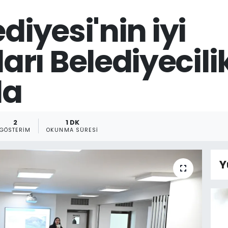
diyesi'nin iyi
rı Belediyecili
da
2
1 DK
GÖSTERIM
OKUNMA SÜRESI
Y