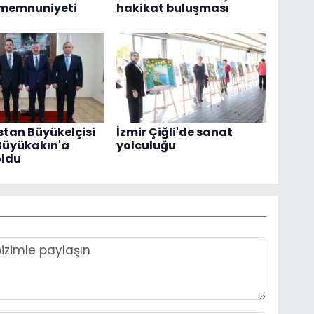
 memnuniyeti
hakikat buluşması
tan Büyükelçisi
İzmir Çiğli'de sanat
Büyükakın'a
yolculuğu
oldu