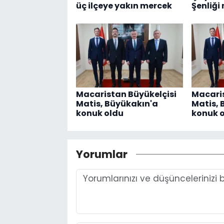
üç ilçeye yakın mercek
Şenliği
Macaristan Büyükelçisi
Macaris
Matis, Büyükakın'a
Matis, 
konuk oldu
konuk 
Yorumlar