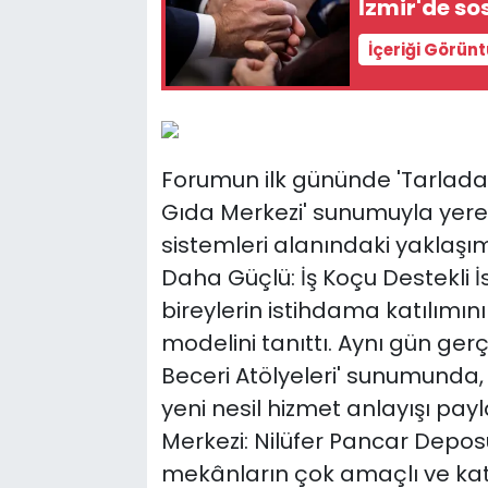
İzmir'de so
İçeriği Görün
Forumun ilk gününde 'Tarladan
Gıda Merkezi' sunumuyla yerel
sistemleri alanındaki yaklaşımı
Daha Güçlü: İş Koçu Destekli İs
bireylerin istihdama katılımın
modelini tanıttı. Aynı gün gerç
Beceri Atölyeleri' sunumunda, 
yeni nesil hizmet anlayışı payl
Merkezi: Nilüfer Pancar Depos
mekânların çok amaçlı ve kat