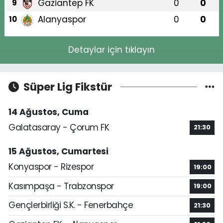
Gaziantep FK
0
0
9
Alanyaspor
0
0
10
Detaylar için tıklayın
Süper Lig Fikstür
14 Ağustos, Cuma
Galatasaray - Çorum FK
21:30
15 Ağustos, Cumartesi
Konyaspor - Rizespor
19:00
Kasımpaşa - Trabzonspor
19:00
Gençlerbirliği S.K. - Fenerbahçe
21:30