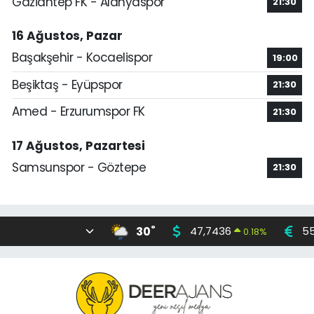
Gaziantep FK - Alanyaspor
21:30
16 Ağustos, Pazar
Başakşehir - Kocaelispor
19:00
Beşiktaş - Eyüpspor
21:30
Amed - Erzurumspor FK
21:30
17 Ağustos, Pazartesi
Samsunspor - Göztepe
21:30
°
30
47,7436
55
0.18
%