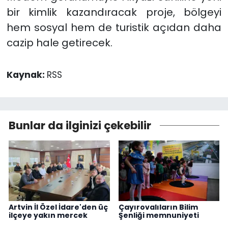
bir kimlik kazandıracak proje, bölgeyi
hem sosyal hem de turistik açıdan daha
cazip hale getirecek.
Kaynak:
RSS
Bunlar da ilginizi çekebilir
Artvin İl Özel İdare'den üç
Çayırovalıların Bilim
ilçeye yakın mercek
Şenliği memnuniyeti