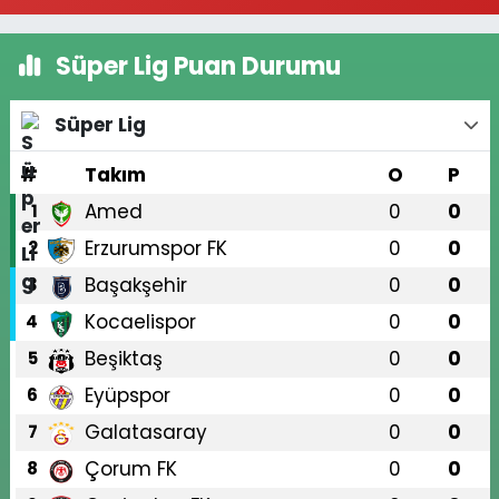
Süper Lig Puan Durumu
Süper Lig
#
Takım
O
P
Amed
0
0
1
Erzurumspor FK
0
0
2
Başakşehir
0
0
3
Kocaelispor
0
0
4
Beşiktaş
0
0
5
Eyüpspor
0
0
6
Galatasaray
0
0
7
Çorum FK
0
0
8