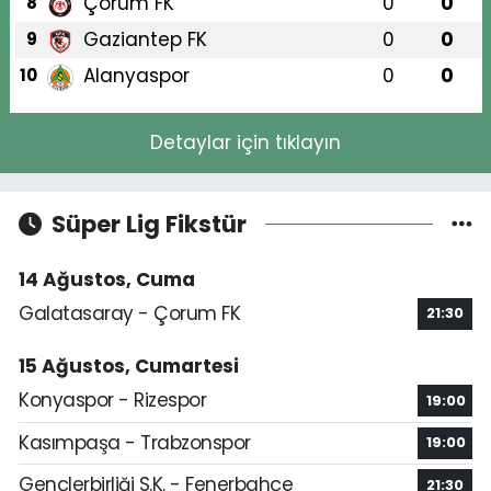
Çorum FK
0
0
8
Gaziantep FK
0
0
9
Alanyaspor
0
0
10
Detaylar için tıklayın
Süper Lig Fikstür
14 Ağustos, Cuma
Galatasaray - Çorum FK
21:30
15 Ağustos, Cumartesi
Konyaspor - Rizespor
19:00
Kasımpaşa - Trabzonspor
19:00
Gençlerbirliği S.K. - Fenerbahçe
21:30