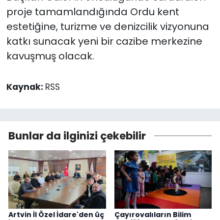
proje tamamlandığında Ordu kent
estetiğine, turizme ve denizcilik vizyonuna
katkı sunacak yeni bir cazibe merkezine
kavuşmuş olacak.
Kaynak:
RSS
Bunlar da ilginizi çekebilir
Artvin İl Özel İdare'den üç
Çayırovalıların Bilim