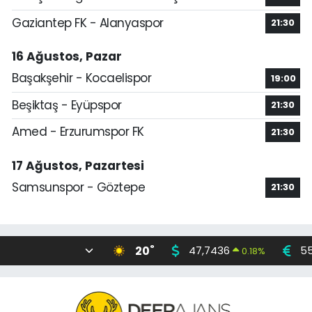
Gaziantep FK - Alanyaspor
21:30
16 Ağustos, Pazar
Başakşehir - Kocaelispor
19:00
Beşiktaş - Eyüpspor
21:30
Amed - Erzurumspor FK
21:30
17 Ağustos, Pazartesi
Samsunspor - Göztepe
21:30
°
20
47,7436
55
0.18
%