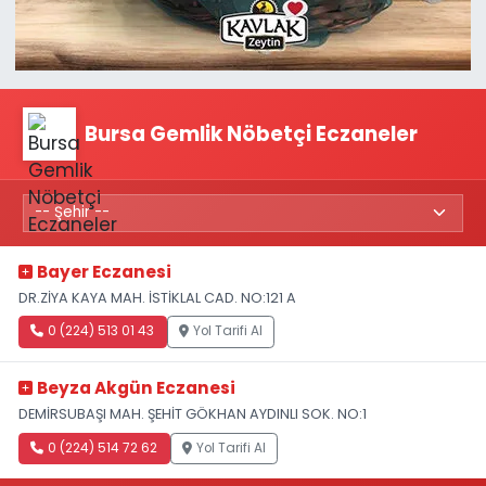
Bursa Gemlik Nöbetçi Eczaneler
Bayer Eczanesi
DR.ZİYA KAYA MAH. İSTİKLAL CAD. NO:121 A
0 (224) 513 01 43
Yol Tarifi Al
Beyza Akgün Eczanesi
DEMİRSUBAŞI MAH. ŞEHİT GÖKHAN AYDINLI SOK. NO:1
0 (224) 514 72 62
Yol Tarifi Al