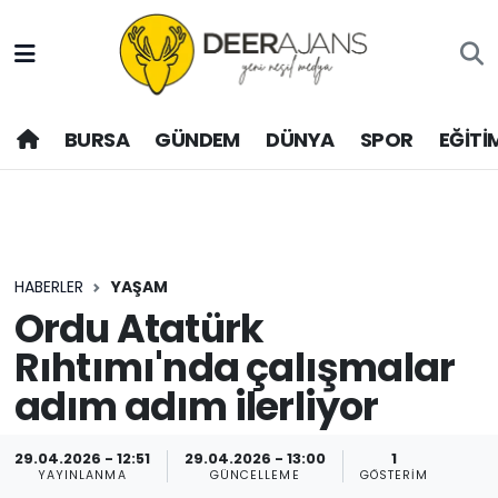
Hava Durumu
BURSA
GÜNDEM
DÜNYA
SPOR
EĞİTİ
Trafik Durumu
Puan Durumu ve Fikstür
Tüm Manşetler
HABERLER
YAŞAM
Son Dakika Haberleri
Ordu Atatürk
Rıhtımı'nda çalışmalar
Haber Arşivi
adım adım ilerliyor
29.04.2026 - 12:51
29.04.2026 - 13:00
1
YAYINLANMA
GÜNCELLEME
GÖSTERIM