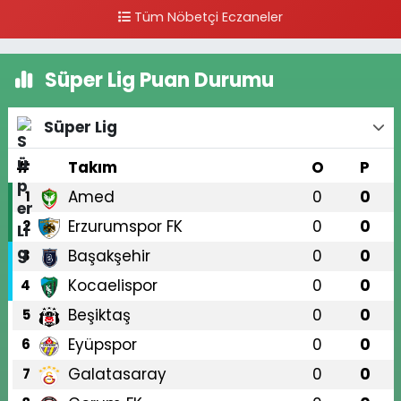
Tüm Nöbetçi Eczaneler
Süper Lig Puan Durumu
Süper Lig
#
Takım
O
P
Amed
0
0
1
Erzurumspor FK
0
0
2
Başakşehir
0
0
3
Kocaelispor
0
0
4
Beşiktaş
0
0
5
Eyüpspor
0
0
6
Galatasaray
0
0
7