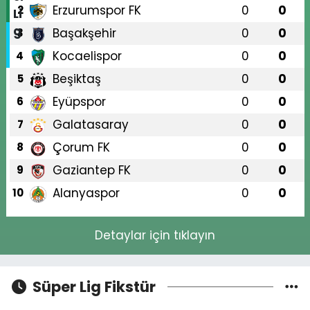
Erzurumspor FK
0
0
2
Başakşehir
0
0
3
Kocaelispor
0
0
4
Beşiktaş
0
0
5
Eyüpspor
0
0
6
Galatasaray
0
0
7
Çorum FK
0
0
8
Gaziantep FK
0
0
9
Alanyaspor
0
0
10
Detaylar için tıklayın
Süper Lig Fikstür