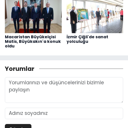
Macaristan Büyükelçisi
İzmir Çiğli'de sanat
Matis, Büyükakın'a konuk
yolculuğu
oldu
Yorumlar