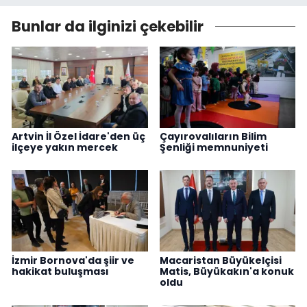
Bunlar da ilginizi çekebilir
Artvin İl Özel İdare'den üç
Çayırovalıların Bilim
ilçeye yakın mercek
Şenliği memnuniyeti
İzmir Bornova'da şiir ve
Macaristan Büyükelçisi
hakikat buluşması
Matis, Büyükakın'a konuk
oldu