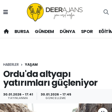
Hava Durumu
BURSA
GÜNDEM
DÜNYA
SPOR
EĞİTİ
Trafik Durumu
Puan Durumu ve Fikstür
Tüm Manşetler
HABERLER
YAŞAM
Son Dakika Haberleri
Ordu'da altyapı
yatırımları güçleniyor
Haber Arşivi
30.01.2026 - 17:41
30.01.2026 - 17:45
YAYINLANMA
GÜNCELLEME