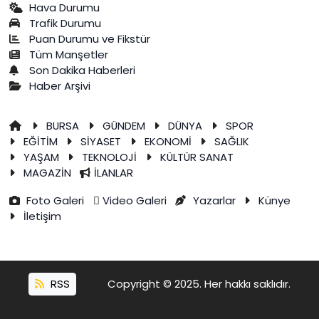
Hava Durumu
Trafik Durumu
Puan Durumu ve Fikstür
Tüm Manşetler
Son Dakika Haberleri
Haber Arşivi
BURSA
GÜNDEM
DÜNYA
SPOR
EĞİTİM
SİYASET
EKONOMİ
SAĞLIK
YAŞAM
TEKNOLOJİ
KÜLTÜR SANAT
MAGAZİN
İLANLAR
Foto Galeri
Video Galeri
Yazarlar
Künye
İletişim
RSS
Copyright © 2025. Her hakkı saklıdır.