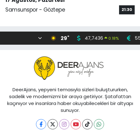
Samsunspor - Göztepe
21:30
°
29
47,7436
55
0.18
%
DeerAjans, yepyeni temasıyla sizleri buluştururken,
sadelik ve modernizmi bir araya getiriyor. Şatafattan
kaçınıyor ve insanlara haber okuyabilecekleri bir altyapı
sunuyor.