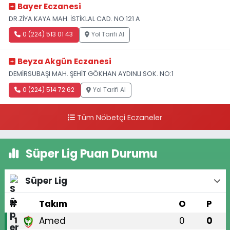
Bayer Eczanesi
DR.ZİYA KAYA MAH. İSTİKLAL CAD. NO:121 A
0 (224) 513 01 43
Yol Tarifi Al
Beyza Akgün Eczanesi
DEMİRSUBAŞI MAH. ŞEHİT GÖKHAN AYDINLI SOK. NO:1
0 (224) 514 72 62
Yol Tarifi Al
Tüm Nöbetçi Eczaneler
Süper Lig Puan Durumu
Süper Lig
#
Takım
O
P
Amed
0
0
1