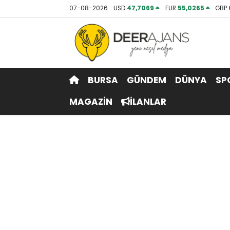
07-08-2026
USD
47,7069
EUR
55,0265
GBP
Hava Durumu
Trafik Durumu
BURSA
GÜNDEM
DÜNYA
SP
Puan Durumu ve Fikstür
MAGAZİN
İLANLAR
Tüm Manşetler
Son Dakika Haberleri
Haber Arşivi