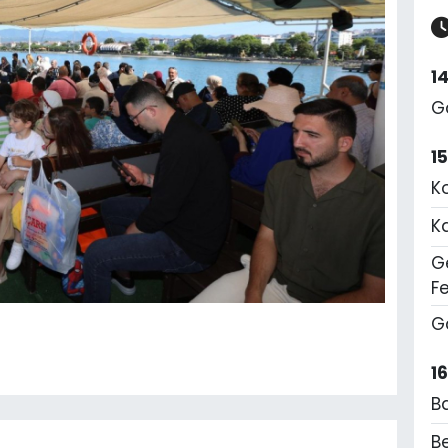
1
G
1
K
K
Ge
F
G
1
B
Be