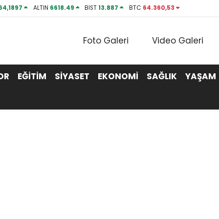
64,1897
ALTIN
6618.49
BİST
13.887
BTC
64.360,53
Foto Galeri
Video Galeri
OR
EĞİTİM
SİYASET
EKONOMİ
SAĞLIK
YAŞAM