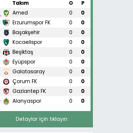
#
Takım
O
P
Amed
0
0
1
Erzurumspor FK
0
0
2
Başakşehir
0
0
3
Kocaelispor
0
0
4
Beşiktaş
0
0
5
Eyüpspor
0
0
6
Galatasaray
0
0
7
Çorum FK
0
0
8
Gaziantep FK
0
0
9
Alanyaspor
0
0
0
Detaylar için tıklayın