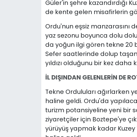
Güler'in şehre kazandırdığı K
de kente gelen misafirlerin gö
Ordu'nun eşsiz manzarasını d
yaz sezonu boyunca dolu dolu se
da yoğun ilgi gören tekne 20 b
Sefer saatlerinde dolup taşa
yıldızı olduğunu bir kez daha k
İL DIŞINDAN GELENLERİN DE R
Tekne Orduluları ağırlarken yer
haline geldi. Ordu'da yapılaca
turizm potansiyeline yeni bir s
ziyaretçiler için Boztepe'ye ç
yürüyüş yapmak kadar Kuzey Yıl