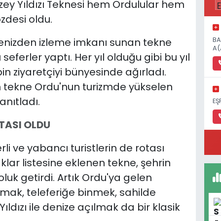
uzey Yıldızı Teknesi hem Ordulular hem
zdesi oldu.
BA
enizden izleme imkanı sunan tekne
A(
ferler yaptı. Her yıl olduğu gibi bu yıl
in ziyaretçiyi bünyesinde ağırladı.
n tekne Ordu'nun turizmde yükselen
anıtladı.
EŞ
OTASI OLDU
li ve yabancı turistlerin de rotası
klar listesine eklenen tekne, şehrin
oluk getirdi. Artık Ordu'ya gelen
ıkmak, teleferiğe binmek, sahilde
dızı ile denize açılmak da bir klasik