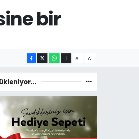
ine bir
-
+
A
A
ükleniyor...