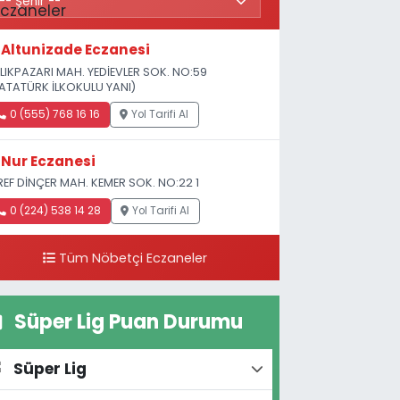
Altunizade Eczanesi
LIKPAZARI MAH. YEDİEVLER SOK. NO:59
ATATÜRK İLKOKULU YANI)
0 (555) 768 16 16
Yol Tarifi Al
Nur Eczanesi
REF DİNÇER MAH. KEMER SOK. NO:22 1
0 (224) 538 14 28
Yol Tarifi Al
Tüm Nöbetçi Eczaneler
Süper Lig Puan Durumu
Süper Lig