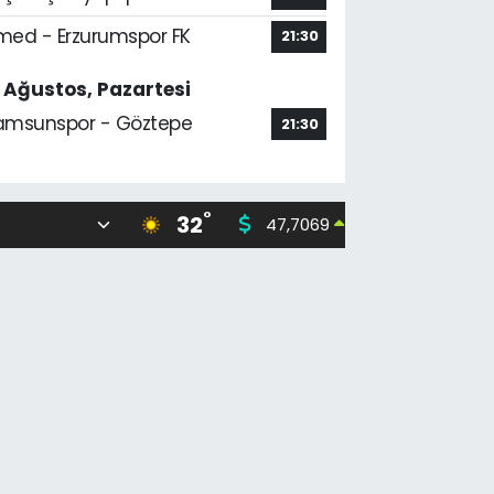
med - Erzurumspor FK
21:30
7 Ağustos, Pazartesi
amsunspor - Göztepe
21:30
°
32
47,7069
55,02
0.17
%