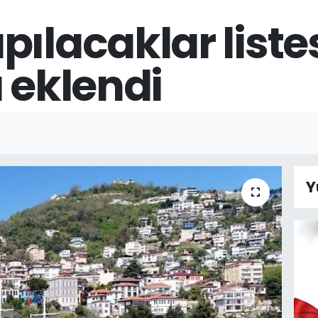
ılacaklar listes
a eklendi
Y