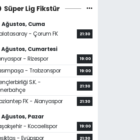
Süper Lig Fikstür
4 Ağustos, Cuma
alatasaray - Çorum FK
21:30
5 Ağustos, Cumartesi
onyaspor - Rizespor
19:00
asımpaşa - Trabzonspor
19:00
nçlerbirliği S.K. -
21:30
enerbahçe
aziantep FK - Alanyaspor
21:30
6 Ağustos, Pazar
aşakşehir - Kocaelispor
19:00
şiktaş - Eyüpspor
21:30