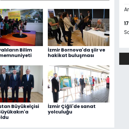
A
1
S
alıların Bilim
İzmir Bornova'da şiir ve
 memnuniyeti
hakikat buluşması
tan Büyükelçisi
İzmir Çiğli'de sanat
Büyükakın'a
yolculuğu
oldu