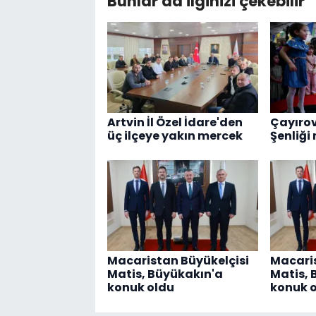
Bunlar da ilginizi çekebilir
Artvin İl Özel İdare'den
Çayırov
üç ilçeye yakın mercek
Şenliği
Macaristan Büyükelçisi
Macaris
Matis, Büyükakın'a
Matis, 
konuk oldu
konuk 