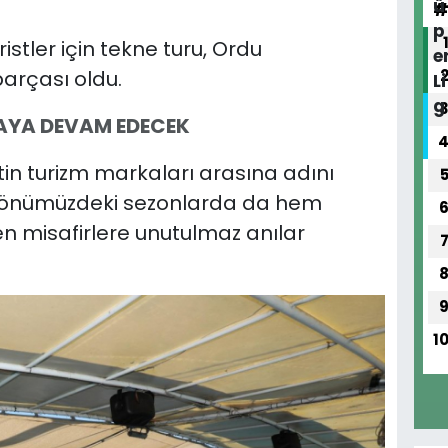
istler için tekne turu, Ordu
arçası oldu.
AYA DEVAM EDECEK
ntin turizm markaları arasına adını
si önümüzdeki sezonlarda da hem
n misafirlere unutulmaz anılar
1