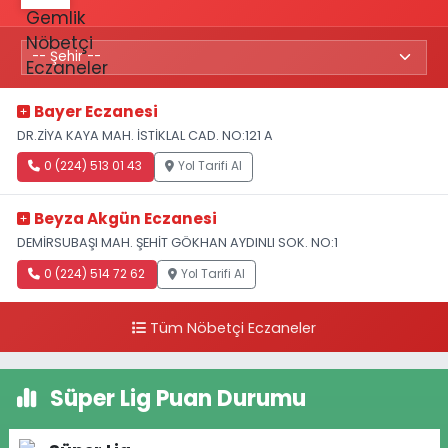
Bayer Eczanesi
DR.ZİYA KAYA MAH. İSTİKLAL CAD. NO:121 A
0 (224) 513 01 43
Yol Tarifi Al
Beyza Akgün Eczanesi
DEMİRSUBAŞI MAH. ŞEHİT GÖKHAN AYDINLI SOK. NO:1
0 (224) 514 72 62
Yol Tarifi Al
Tüm Nöbetçi Eczaneler
Süper Lig Puan Durumu