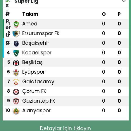
Süper Lig
#
Takım
O
P
Amed
0
0
1
Erzurumspor FK
0
0
2
Başakşehir
0
0
3
Kocaelispor
0
0
4
Beşiktaş
0
0
5
Eyüpspor
0
0
6
Galatasaray
0
0
7
Çorum FK
0
0
8
Gaziantep FK
0
0
9
Alanyaspor
0
0
10
Detaylar için tıklayın