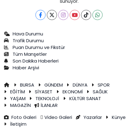
sunuyor.
Hava Durumu
Trafik Durumu
Puan Durumu ve Fikstür
Tüm Manşetler
Son Dakika Haberleri
Haber Arşivi
BURSA
GÜNDEM
DÜNYA
SPOR
EĞİTİM
SİYASET
EKONOMİ
SAĞLIK
YAŞAM
TEKNOLOJİ
KÜLTÜR SANAT
MAGAZİN
İLANLAR
Foto Galeri
Video Galeri
Yazarlar
Künye
İletişim