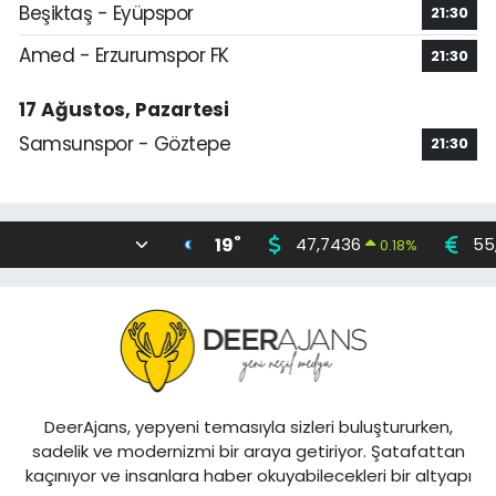
Beşiktaş - Eyüpspor
21:30
Amed - Erzurumspor FK
21:30
17 Ağustos, Pazartesi
Samsunspor - Göztepe
21:30
°
19
47,7436
55
0.18
%
DeerAjans, yepyeni temasıyla sizleri buluştururken,
sadelik ve modernizmi bir araya getiriyor. Şatafattan
kaçınıyor ve insanlara haber okuyabilecekleri bir altyapı