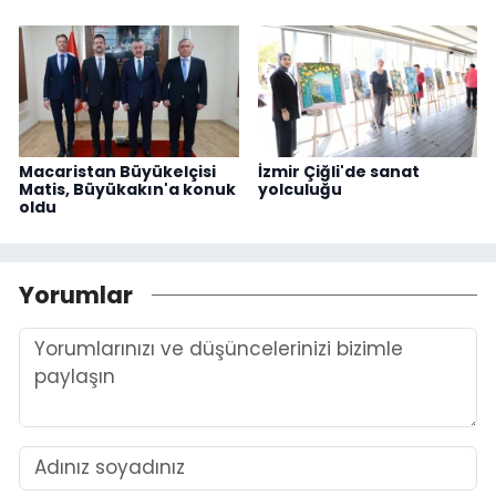
Macaristan Büyükelçisi
İzmir Çiğli'de sanat
Matis, Büyükakın'a konuk
yolculuğu
oldu
Yorumlar