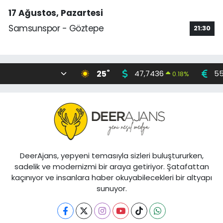
17 Ağustos, Pazartesi
Samsunspor - Göztepe
21:30
°
25
47,7436
55
0.18
%
DeerAjans, yepyeni temasıyla sizleri buluştururken,
sadelik ve modernizmi bir araya getiriyor. Şatafattan
kaçınıyor ve insanlara haber okuyabilecekleri bir altyapı
sunuyor.