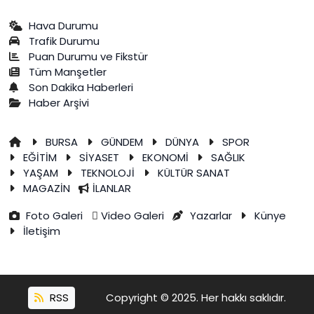
Hava Durumu
Trafik Durumu
Puan Durumu ve Fikstür
Tüm Manşetler
Son Dakika Haberleri
Haber Arşivi
BURSA
GÜNDEM
DÜNYA
SPOR
EĞİTİM
SİYASET
EKONOMİ
SAĞLIK
YAŞAM
TEKNOLOJİ
KÜLTÜR SANAT
MAGAZİN
İLANLAR
Foto Galeri
Video Galeri
Yazarlar
Künye
İletişim
RSS
Copyright © 2025. Her hakkı saklıdır.