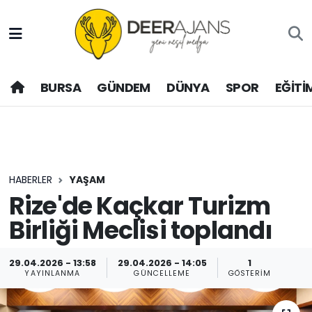
Hava Durumu
BURSA
GÜNDEM
DÜNYA
SPOR
EĞİTİ
Trafik Durumu
Puan Durumu ve Fikstür
Tüm Manşetler
HABERLER
YAŞAM
Son Dakika Haberleri
Rize'de Kaçkar Turizm
Birliği Meclisi toplandı
Haber Arşivi
29.04.2026 - 13:58
29.04.2026 - 14:05
1
YAYINLANMA
GÜNCELLEME
GÖSTERIM