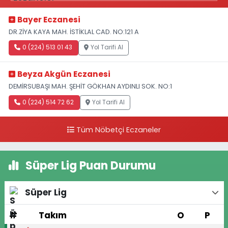
Bayer Eczanesi
DR.ZİYA KAYA MAH. İSTİKLAL CAD. NO:121 A
0 (224) 513 01 43
Yol Tarifi Al
Beyza Akgün Eczanesi
DEMİRSUBAŞI MAH. ŞEHİT GÖKHAN AYDINLI SOK. NO:1
0 (224) 514 72 62
Yol Tarifi Al
Tüm Nöbetçi Eczaneler
Süper Lig Puan Durumu
Süper Lig
#
Takım
O
P