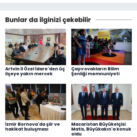
Bunlar da ilginizi çekebilir
Artvin İl Özel İdare'den üç
Çayırovalıların Bilim
ilçeye yakın mercek
Şenliği memnuniyeti
İzmir Bornova'da şiir ve
Macaristan Büyükelçisi
hakikat buluşması
Matis, Büyükakın'a konuk
oldu