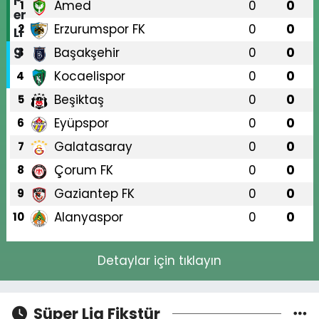
Amed
0
0
1
Erzurumspor FK
0
0
2
Başakşehir
0
0
3
Kocaelispor
0
0
4
Beşiktaş
0
0
5
Eyüpspor
0
0
6
Galatasaray
0
0
7
Çorum FK
0
0
8
Gaziantep FK
0
0
9
Alanyaspor
0
0
10
Detaylar için tıklayın
Süper Lig Fikstür