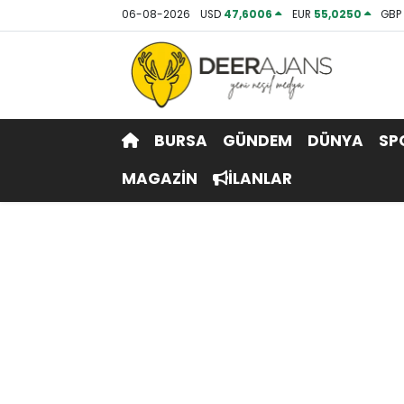
06-08-2026
USD
47,6006
EUR
55,0250
GB
Hava Durumu
Trafik Durumu
BURSA
GÜNDEM
DÜNYA
SP
Puan Durumu ve Fikstür
MAGAZİN
İLANLAR
Tüm Manşetler
Son Dakika Haberleri
Haber Arşivi