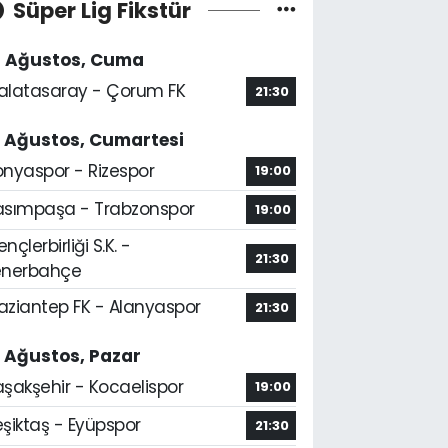
Süper Lig Fikstür
4 Ağustos, Cuma
alatasaray - Çorum FK
21:30
5 Ağustos, Cumartesi
onyaspor - Rizespor
19:00
asımpaşa - Trabzonspor
19:00
nçlerbirliği S.K. -
21:30
enerbahçe
aziantep FK - Alanyaspor
21:30
6 Ağustos, Pazar
aşakşehir - Kocaelispor
19:00
şiktaş - Eyüpspor
21:30