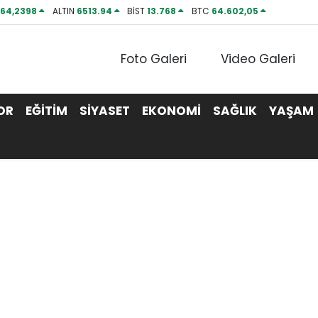
P
64,2398
ALTIN
6513.94
BİST
13.768
BTC
64.602,05
Foto Galeri
Video Galeri
OR
EĞİTİM
SİYASET
EKONOMİ
SAĞLIK
YAŞAM