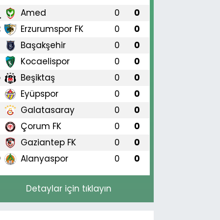
Amed
0
0
1
Erzurumspor FK
0
0
2
Başakşehir
0
0
3
Kocaelispor
0
0
4
Beşiktaş
0
0
5
Eyüpspor
0
0
6
Galatasaray
0
0
7
Çorum FK
0
0
8
Gaziantep FK
0
0
9
Alanyaspor
0
0
0
Detaylar için tıklayın