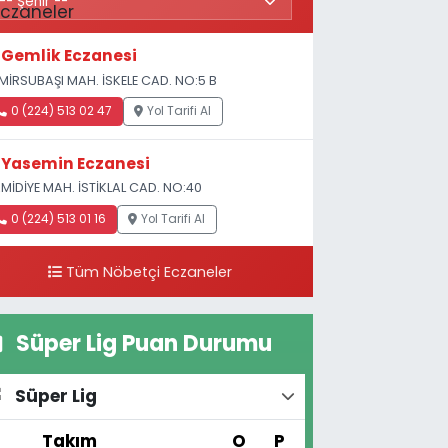
Gemlik Eczanesi
MİRSUBAŞI MAH. İSKELE CAD. NO:5 B
0 (224) 513 02 47
Yol Tarifi Al
Yasemin Eczanesi
MİDİYE MAH. İSTİKLAL CAD. NO:40
0 (224) 513 01 16
Yol Tarifi Al
Tüm Nöbetçi Eczaneler
Süper Lig Puan Durumu
Süper Lig
#
Takım
O
P