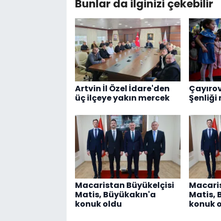
Bunlar da ilginizi çekebilir
Artvin İl Özel İdare'den
Çayırov
üç ilçeye yakın mercek
Şenliği
Macaristan Büyükelçisi
Macaris
Matis, Büyükakın'a
Matis, 
konuk oldu
konuk 