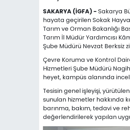
SAKARYA (İGFA) -
Sakarya Bü
hayata geçirilen Sokak Hayv
Tarım ve Orman Bakanlığı Baş
Tarım İl Müdür Yardımcısı Kâ
Şube Müdürü Nevzat Berksiz ziy
Çevre Koruma ve Kontrol Daire
Hizmetleri Şube Müdürü Nagiha
heyet, kampüs alanında ince
Tesisin genel işleyişi, yürütü
sunulan hizmetler hakkında kap
barınma, bakım, tedavi ve reh
değerlendirilerek yapılan uyg