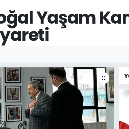
oğal Yaşam Ka
yareti
Y