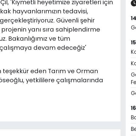
l, 'Kıymetli heyetimize ziyaretleri için
ak hayvanlarımızın tedavisi,
1
gerçekleştiriyoruz. Güvenli şehir
G
 projenin yanı sıra sahiplendirme
ruz. Bakanlığımız ve tüm
1
nde çalışmaya devam edeceğiz'
K
K
çin teşekkür eden Tarım ve Orman
Ge
öseoğlu, yetkililere çalışmalarında
F
G
1
B
Be