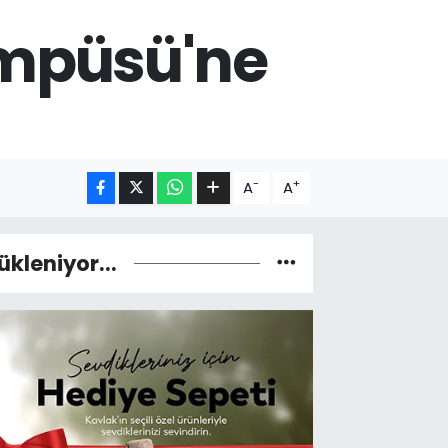
mpüsü'ne
-
+
A
A
ükleniyor...