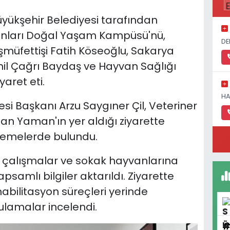
yükşehir Belediyesi tarafından
anları Doğal Yaşam Kampüsü'nü,
DE
müfettişi Fatih Köseoğlu, Sakarya
mil Çağrı Baydaş ve Hayvan Sağlığı
aret eti.
HA
si Başkanı Arzu Saygıner Çil, Veteriner
n Yaman'ın yer aldığı ziyarette
lemelerde bulundu.
len çalışmalar ve sokak hayvanlarına
samlı bilgiler aktarıldı. Ziyarette
abilitasyon süreçleri yerinde
ulamalar incelendi.