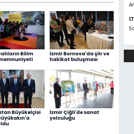
A
1
S
alıların Bilim
İzmir Bornova'da şiir ve
 memnuniyeti
hakikat buluşması
tan Büyükelçisi
İzmir Çiğli'de sanat
Büyükakın'a
yolculuğu
oldu