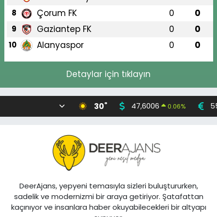
Çorum FK
0
0
8
Gaziantep FK
0
0
9
Alanyaspor
0
0
10
Detaylar için tıklayın
°
30
47,6006
5
0.06
%
DeerAjans, yepyeni temasıyla sizleri buluştururken,
sadelik ve modernizmi bir araya getiriyor. Şatafattan
kaçınıyor ve insanlara haber okuyabilecekleri bir altyapı