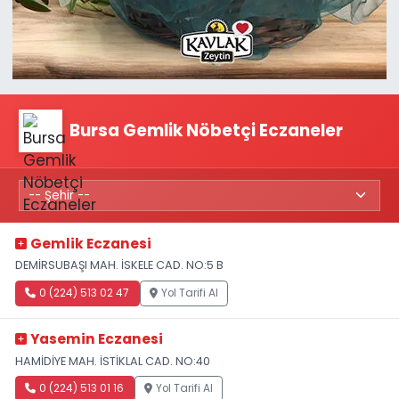
Bursa Gemlik Nöbetçi Eczaneler
Gemlik Eczanesi
DEMİRSUBAŞI MAH. İSKELE CAD. NO:5 B
0 (224) 513 02 47
Yol Tarifi Al
Yasemin Eczanesi
HAMİDİYE MAH. İSTİKLAL CAD. NO:40
0 (224) 513 01 16
Yol Tarifi Al