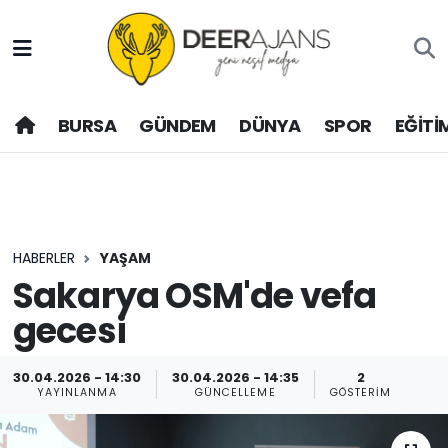
Hava Durumu
BURSA
GÜNDEM
DÜNYA
SPOR
EĞİTİ
Trafik Durumu
Puan Durumu ve Fikstür
Tüm Manşetler
HABERLER
YAŞAM
Son Dakika Haberleri
Sakarya OSM'de vefa
gecesi
Haber Arşivi
30.04.2026 - 14:30
30.04.2026 - 14:35
2
YAYINLANMA
GÜNCELLEME
GÖSTERIM