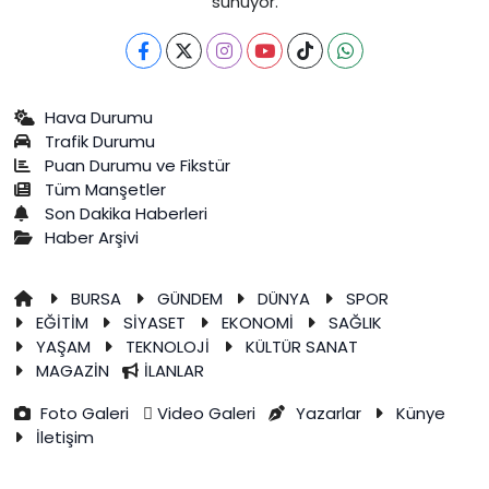
sunuyor.
Hava Durumu
Trafik Durumu
Puan Durumu ve Fikstür
Tüm Manşetler
Son Dakika Haberleri
Haber Arşivi
BURSA
GÜNDEM
DÜNYA
SPOR
EĞİTİM
SİYASET
EKONOMİ
SAĞLIK
YAŞAM
TEKNOLOJİ
KÜLTÜR SANAT
MAGAZİN
İLANLAR
Foto Galeri
Video Galeri
Yazarlar
Künye
İletişim