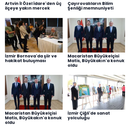
Artvin İl Özel İdare'den üç
Çayırovalıların Bilim
ilçeye yakın mercek
Şenliği memnuniyeti
İzmir Bornova'da şiir ve
Macaristan Büyükelçisi
hakikat buluşması
Matis, Büyükakın'a konuk
oldu
Macaristan Büyükelçisi
İzmir Çiğli'de sanat
Matis, Büyükakın'a konuk
yolculuğu
oldu