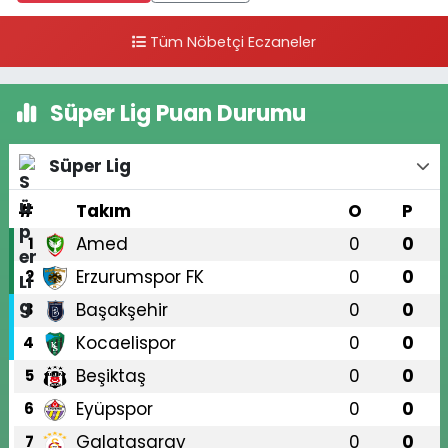
Tüm Nöbetçi Eczaneler
Süper Lig Puan Durumu
Süper Lig
#
Takım
O
P
Amed
0
0
1
Erzurumspor FK
0
0
2
Başakşehir
0
0
3
Kocaelispor
0
0
4
Beşiktaş
0
0
5
Eyüpspor
0
0
6
Galatasaray
0
0
7