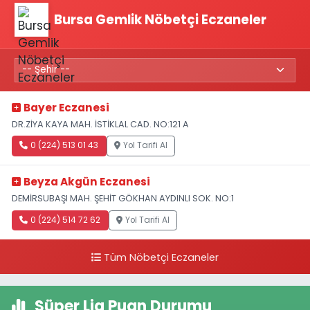
Bursa Gemlik Nöbetçi Eczaneler
Bayer Eczanesi
DR.ZİYA KAYA MAH. İSTİKLAL CAD. NO:121 A
0 (224) 513 01 43
Yol Tarifi Al
Beyza Akgün Eczanesi
DEMİRSUBAŞI MAH. ŞEHİT GÖKHAN AYDINLI SOK. NO:1
0 (224) 514 72 62
Yol Tarifi Al
Tüm Nöbetçi Eczaneler
Süper Lig Puan Durumu