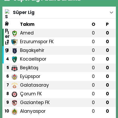
Süper Lig
#
Takım
O
P
Amed
0
0
1
Erzurumspor FK
0
0
2
Başakşehir
0
0
3
Kocaelispor
0
0
4
Beşiktaş
0
0
5
Eyüpspor
0
0
6
Galatasaray
0
0
7
Çorum FK
0
0
8
Gaziantep FK
0
0
9
Alanyaspor
0
0
10