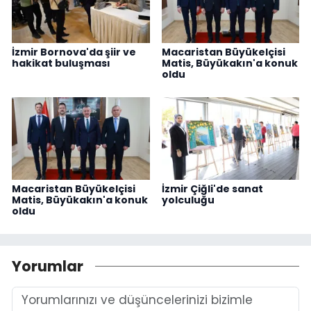
İzmir Bornova'da şiir ve
Macaristan Büyükelçisi
hakikat buluşması
Matis, Büyükakın'a konuk
oldu
Macaristan Büyükelçisi
İzmir Çiğli'de sanat
Matis, Büyükakın'a konuk
yolculuğu
oldu
Yorumlar