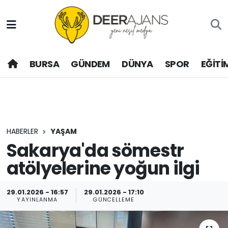
Hava Durumu
BURSA
GÜNDEM
DÜNYA
SPOR
EĞİTİ
Trafik Durumu
Puan Durumu ve Fikstür
Tüm Manşetler
HABERLER
YAŞAM
Son Dakika Haberleri
Sakarya'da sömestr
atölyelerine yoğun ilgi
Haber Arşivi
29.01.2026 - 16:57
29.01.2026 - 17:10
YAYINLANMA
GÜNCELLEME