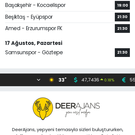
Başakşehir - Kocaelispor
19:00
Beşiktaş - Eyüpspor
21:30
Amed - Erzurumspor FK
21:30
17 Ağustos, Pazartesi
Samsunspor - Göztepe
21:30
°
33
47,7436
55
0.18
%
DeerAjans, yepyeni temasıyla sizleri buluştururken,