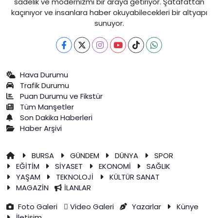
sadelik ve modernizmi bir araya getiriyor. Şatafattan
kaçınıyor ve insanlara haber okuyabilecekleri bir altyapı
sunuyor.
Hava Durumu
Trafik Durumu
Puan Durumu ve Fikstür
Tüm Manşetler
Son Dakika Haberleri
Haber Arşivi
BURSA
GÜNDEM
DÜNYA
SPOR
EĞİTİM
SİYASET
EKONOMİ
SAĞLIK
YAŞAM
TEKNOLOJİ
KÜLTÜR SANAT
MAGAZİN
İLANLAR
Foto Galeri
Video Galeri
Yazarlar
Künye
İletişim