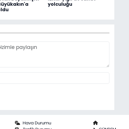
Büyükakın'a
yolculuğu
oldu
Hava Durumu