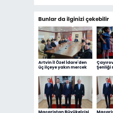
Bunlar da ilginizi çekebilir
Artvin İl Özel İdare'den
Çayırov
üç ilçeye yakın mercek
Şenliği
Macaristan Büyükelçisi
Macaris