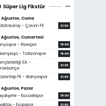
Süper Lig Fikstür
4 Ağustos, Cuma
alatasaray - Çorum FK
21:30
5 Ağustos, Cumartesi
onyaspor - Rizespor
19:00
asımpaşa - Trabzonspor
19:00
nçlerbirliği S.K. -
21:30
enerbahçe
aziantep FK - Alanyaspor
21:30
6 Ağustos, Pazar
aşakşehir - Kocaelispor
19:00
şiktaş - Eyüpspor
21:30