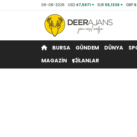
06-08-2026
USD
47,5971
EUR
55,1336
GBP
6
Hava Durumu
Trafik Durumu
BURSA
GÜNDEM
DÜNYA
SP
Puan Durumu ve Fikstür
MAGAZİN
İLANLAR
Tüm Manşetler
Son Dakika Haberleri
Haber Arşivi