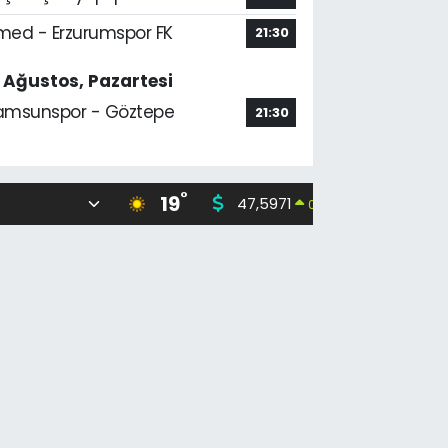
med - Erzurumspor FK
21:30
7 Ağustos, Pazartesi
amsunspor - Göztepe
21:30
°
19
47,5971
55,133
0.05
%