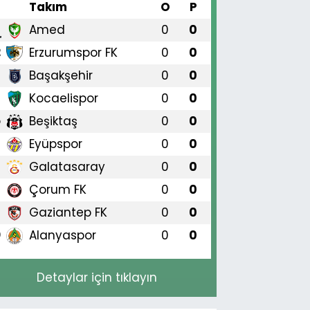
#
Takım
O
P
Amed
0
0
1
Erzurumspor FK
0
0
2
Başakşehir
0
0
3
Kocaelispor
0
0
4
Beşiktaş
0
0
5
Eyüpspor
0
0
6
Galatasaray
0
0
7
Çorum FK
0
0
8
Gaziantep FK
0
0
9
Alanyaspor
0
0
0
Detaylar için tıklayın