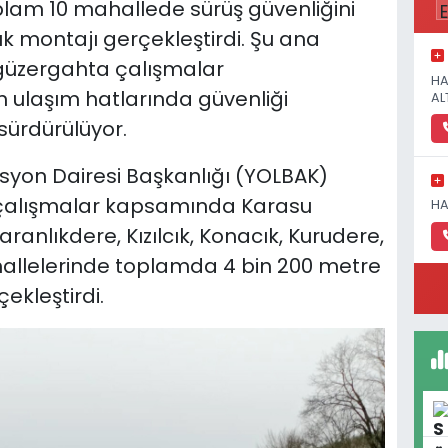
toplam 10 mahallede sürüş güvenliğini
uk montajı gerçekleştirdi. Şu ana
 güzergahta çalışmalar
HA
 ulaşım hatlarında güvenliği
AL
sürdürülüyor.
syon Dairesi Başkanlığı (YOLBAK)
n çalışmalar kapsamında Karasu
HA
aranlıkdere, Kızılcık, Konacık, Kurudere,
llelerinde toplamda 4 bin 200 metre
ekleştirdi.