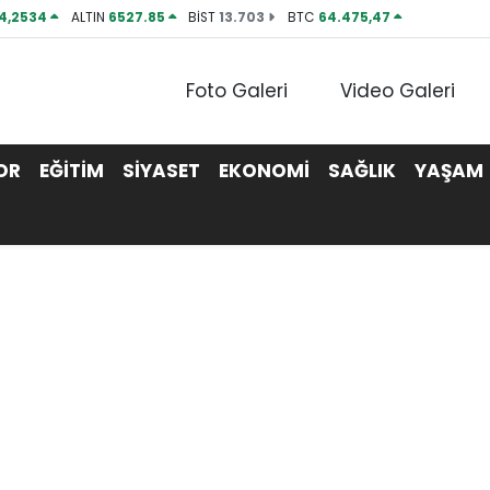
4,2534
ALTIN
6527.85
BİST
13.703
BTC
64.475,47
Foto Galeri
Video Galeri
OR
EĞİTİM
SİYASET
EKONOMİ
SAĞLIK
YAŞAM