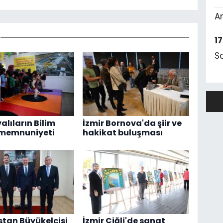
A
1
S
alıların Bilim
İzmir Bornova'da şiir ve
 memnuniyeti
hakikat buluşması
tan Büyükelçisi
İzmir Çiğli'de sanat