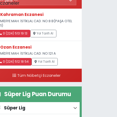
Kahraman Eczanesi
MİDİYE MAH. İSTİKLAL CAD. NO:8 B(PAŞA OTEL
TI)
0 (224) 513 19 13
Yol Tarifi Al
Ozan Eczanesi
MİDİYE MAH. İSTİKLAL CAD. NO:121 A
0 (224) 512 18 54
Yol Tarifi Al
Tüm Nöbetçi Eczaneler
Süper Lig Puan Durumu
Süper Lig