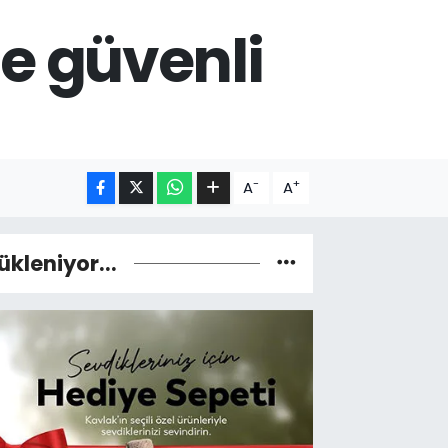
e güvenli
-
+
A
A
ükleniyor...