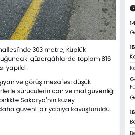
1
G
1
hallesi'nde 303 metre, Küplük
K
nluğundaki güzergâhlarda toplam 816
ı yapıldı.
K
Ge
 taşıyan ve görüş mesafesi düşük
F
erle sürücülerin can ve mal güvenliği
G
 birlikte Sakarya'nın kuzey
daha güvenli bir yapıya kavuşturuldu.
1
B
Be