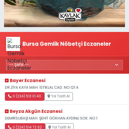
Bursa Gemlik Nöbetçi Eczaneler
Bayer Eczanesi
DR.ZİYA KAYA MAH. İSTİKLAL CAD. NO:121 A
0 (224) 513 01 43
Yol Tarifi Al
Beyza Akgün Eczanesi
DEMİRSUBAŞI MAH. ŞEHİT GÖKHAN AYDINLI SOK. NO:1
0 (224) 514 72 62
Yol Tarifi Al