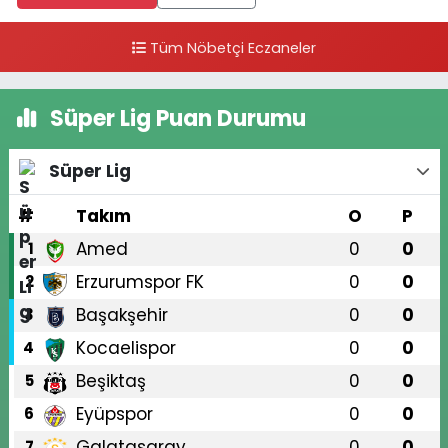
Tüm Nöbetçi Eczaneler
Süper Lig Puan Durumu
Süper Lig
#
Takım
O
P
Amed
0
0
1
Erzurumspor FK
0
0
2
Başakşehir
0
0
3
Kocaelispor
0
0
4
Beşiktaş
0
0
5
Eyüpspor
0
0
6
Galatasaray
0
0
7