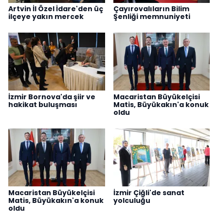
Artvin İl Özel İdare'den üç
Çayırovalıların Bilim
ilçeye yakın mercek
Şenliği memnuniyeti
İzmir Bornova'da şiir ve
Macaristan Büyükelçisi
hakikat buluşması
Matis, Büyükakın'a konuk
oldu
Macaristan Büyükelçisi
İzmir Çiğli'de sanat
Matis, Büyükakın'a konuk
yolculuğu
oldu