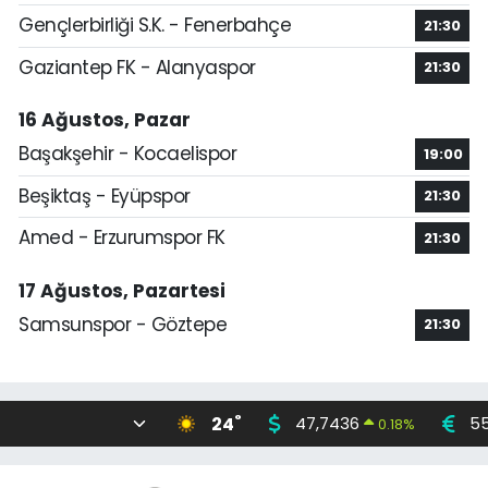
Gençlerbirliği S.K. - Fenerbahçe
21:30
Gaziantep FK - Alanyaspor
21:30
16 Ağustos, Pazar
Başakşehir - Kocaelispor
19:00
Beşiktaş - Eyüpspor
21:30
Amed - Erzurumspor FK
21:30
17 Ağustos, Pazartesi
Samsunspor - Göztepe
21:30
°
24
47,7436
55
0.18
%