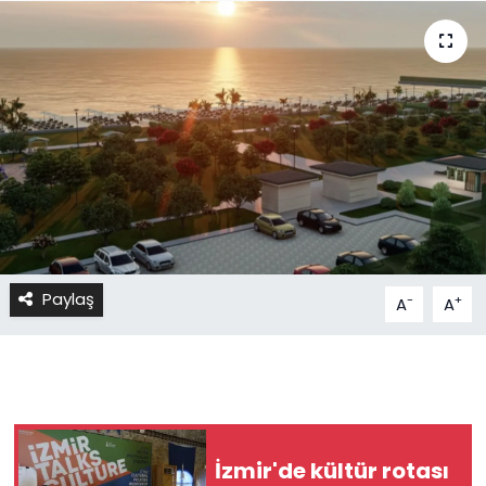
Paylaş
-
+
A
A
İzmir'de kültür rotası