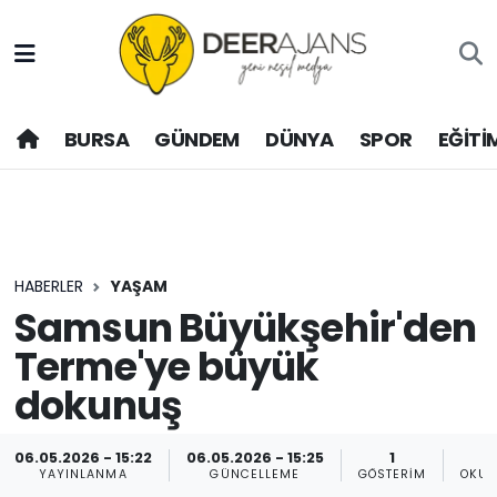
Hava Durumu
BURSA
GÜNDEM
DÜNYA
SPOR
EĞİTİ
Trafik Durumu
Puan Durumu ve Fikstür
Tüm Manşetler
HABERLER
YAŞAM
Son Dakika Haberleri
Samsun Büyükşehir'den
Terme'ye büyük
Haber Arşivi
dokunuş
06.05.2026 - 15:22
06.05.2026 - 15:25
1
YAYINLANMA
GÜNCELLEME
GÖSTERIM
OKUN