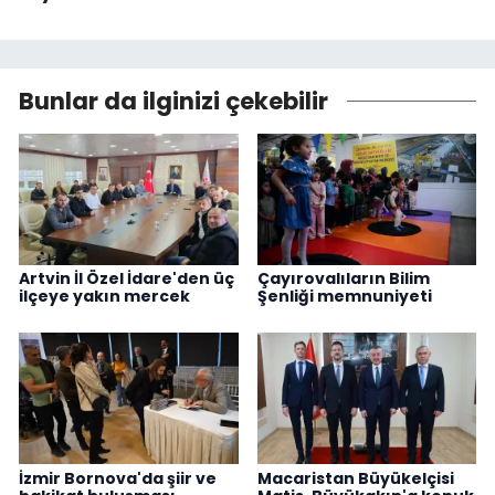
Bunlar da ilginizi çekebilir
Artvin İl Özel İdare'den üç
Çayırovalıların Bilim
ilçeye yakın mercek
Şenliği memnuniyeti
İzmir Bornova'da şiir ve
Macaristan Büyükelçisi