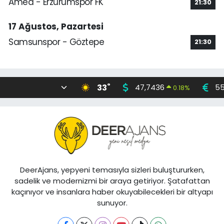
Amed - Erzurumspor FK
21:30
17 Ağustos, Pazartesi
Samsunspor - Göztepe
21:30
°
33
47,7436
55
0.18
%
DeerAjans, yepyeni temasıyla sizleri buluştururken,
sadelik ve modernizmi bir araya getiriyor. Şatafattan
kaçınıyor ve insanlara haber okuyabilecekleri bir altyapı
sunuyor.