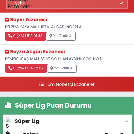
Bayer Eczanesi
DR.ZİYA KAYA MAH. İSTİKLAL CAD. NO:121 A
0 (224) 513 01 43
Yol Tarifi Al
Beyza Akgün Eczanesi
DEMİRSUBAŞI MAH. ŞEHİT GÖKHAN AYDINLI SOK. NO:1
0 (224) 514 72 62
Yol Tarifi Al
Tüm Nöbetçi Eczaneler
Süper Lig Puan Durumu
Süper Lig