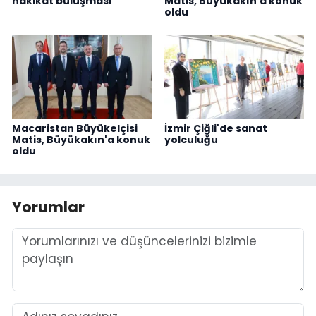
hakikat buluşması
Matis, Büyükakın'a konuk
oldu
Macaristan Büyükelçisi
İzmir Çiğli'de sanat
Matis, Büyükakın'a konuk
yolculuğu
oldu
Yorumlar