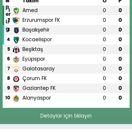
#
Takım
O
P
Amed
0
0
1
Erzurumspor FK
0
0
2
Başakşehir
0
0
3
Kocaelispor
0
0
4
Beşiktaş
0
0
5
Eyüpspor
0
0
6
Galatasaray
0
0
7
Çorum FK
0
0
8
Gaziantep FK
0
0
9
Alanyaspor
0
0
10
Detaylar için tıklayın