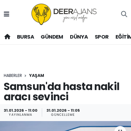
Hava Durumu
BURSA
GÜNDEM
DÜNYA
SPOR
EĞİTİ
Trafik Durumu
Puan Durumu ve Fikstür
Tüm Manşetler
HABERLER
YAŞAM
Son Dakika Haberleri
Samsun'da hasta nakil
aracı sevinci
Haber Arşivi
31.01.2026 - 11:00
31.01.2026 - 11:05
YAYINLANMA
GÜNCELLEME