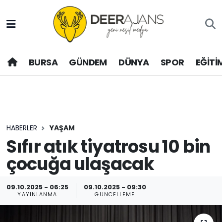
Hava Durumu
BURSA
GÜNDEM
DÜNYA
SPOR
EĞİTİ
Trafik Durumu
Puan Durumu ve Fikstür
Tüm Manşetler
HABERLER
YAŞAM
Son Dakika Haberleri
Sıfır atık tiyatrosu 10 bin
çocuğa ulaşacak
Haber Arşivi
09.10.2025 - 06:25
09.10.2025 - 09:30
YAYINLANMA
GÜNCELLEME