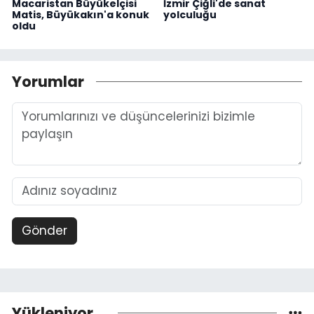
Macaristan Büyükelçisi
İzmir Çiğli'de sanat
Matis, Büyükakın'a konuk
yolculuğu
oldu
Yorumlar
Gönder
Yükleniyor...