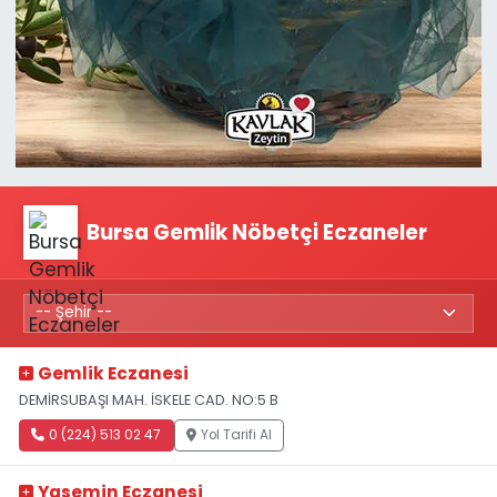
Bursa Gemlik Nöbetçi Eczaneler
Gemlik Eczanesi
DEMİRSUBAŞI MAH. İSKELE CAD. NO:5 B
0 (224) 513 02 47
Yol Tarifi Al
Yasemin Eczanesi