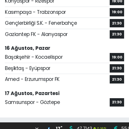
Konyaspor - Rizespor
19:00
Kasımpaşa - Trabzonspor
19:00
Gençlerbirliği S.K. - Fenerbahçe
21:30
Gaziantep FK - Alanyaspor
21:30
16 Ağustos, Pazar
Başakşehir - Kocaelispor
19:00
Beşiktaş - Eyüpspor
21:30
Amed - Erzurumspor FK
21:30
17 Ağustos, Pazartesi
Samsunspor - Göztepe
21:30
°
17
47,7143
55,
0.16
%