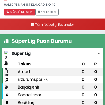
HAMİDİYE MAH. İSTİKLAL CAD. NO:40
0 (224) 513 01 16
Yol Tarifi Al
Tüm Nöbetçi Eczaneler
Süper Lig Puan Durumu
Süper Lig
#
Takım
O
P
Amed
0
0
1
Erzurumspor FK
0
0
2
Başakşehir
0
0
3
Kocaelispor
0
0
4
Beşiktaş
0
0
5