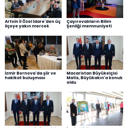
Artvin İl Özel İdare'den üç
Çayırovalıların Bilim
ilçeye yakın mercek
Şenliği memnuniyeti
İzmir Bornova'da şiir ve
Macaristan Büyükelçisi
hakikat buluşması
Matis, Büyükakın'a konuk
oldu