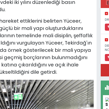
ki iki yılını düzenlediği basın
du.
DR
hareket ettiklerini belirten Yüceer,
çlü bir mali yapı oluşturduklarını
larının temelinde mali disiplin, şeffaflık
dığını vurgulayan Yüceer, Tekirdağ'ın
DE
a örnek gösterilecek bir mali yapıya
NO
si geçmiş borçlarının bulunmadığını
i katına çıkarıldığını ve açık ihale
seltildiğini dile getirdi.