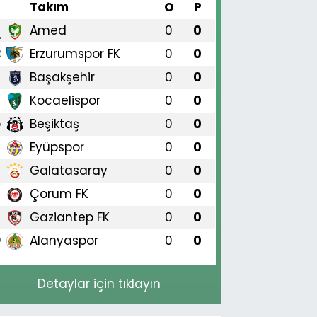
#
Takım
O
P
Amed
0
0
1
Erzurumspor FK
0
0
2
Başakşehir
0
0
3
Kocaelispor
0
0
4
Beşiktaş
0
0
5
Eyüpspor
0
0
6
Galatasaray
0
0
7
Çorum FK
0
0
8
Gaziantep FK
0
0
9
Alanyaspor
0
0
0
Detaylar için tıklayın