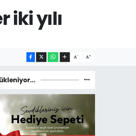
iki yılı
-
+
A
A
ükleniyor...