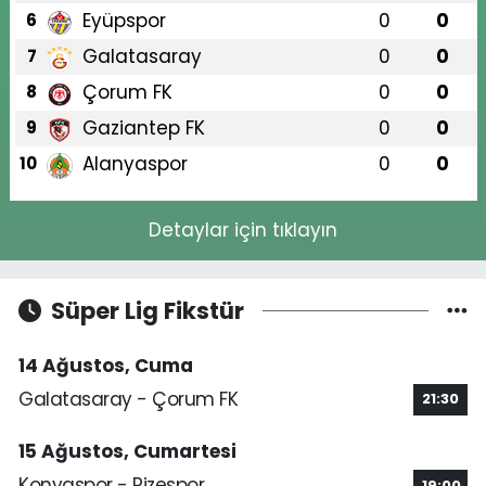
Eyüpspor
0
0
6
Galatasaray
0
0
7
Çorum FK
0
0
8
Gaziantep FK
0
0
9
Alanyaspor
0
0
10
Detaylar için tıklayın
Süper Lig Fikstür
14 Ağustos, Cuma
Galatasaray - Çorum FK
21:30
15 Ağustos, Cumartesi
Konyaspor - Rizespor
19:00