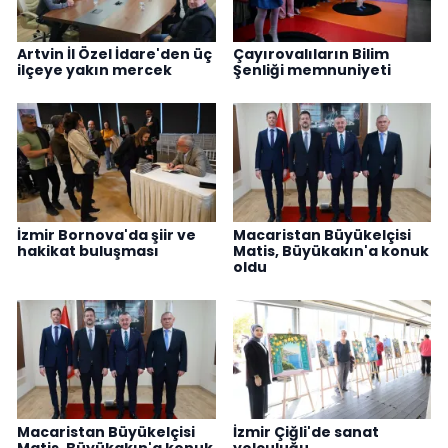
Artvin İl Özel İdare'den üç
Çayırovalıların Bilim
ilçeye yakın mercek
Şenliği memnuniyeti
İzmir Bornova'da şiir ve
Macaristan Büyükelçisi
hakikat buluşması
Matis, Büyükakın'a konuk
oldu
Macaristan Büyükelçisi
İzmir Çiğli'de sanat
Matis, Büyükakın'a konuk
yolculuğu