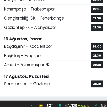
Kasımpaşa - Trabzonspor
19:00
Gençlerbirliği S.K. - Fenerbahçe
21:30
Gaziantep FK - Alanyaspor
21:30
16 Ağustos, Pazar
Başakşehir - Kocaelispor
19:00
Beşiktaş - Eyüpspor
21:30
Amed - Erzurumspor FK
21:30
17 Ağustos, Pazartesi
Samsunspor - Göztepe
21:30
°
33
47,7106
55,
0.17
%