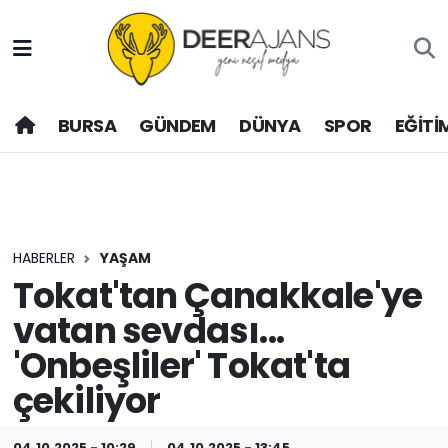
Hava Durumu
BURSA
GÜNDEM
DÜNYA
SPOR
EĞİTİ
Trafik Durumu
Puan Durumu ve Fikstür
Tüm Manşetler
HABERLER
YAŞAM
Son Dakika Haberleri
Tokat'tan Çanakkale'ye
vatan sevdası...
Haber Arşivi
'Onbeşliler' Tokat'ta
çekiliyor
04.10.2025 - 10:29
04.10.2025 - 13:45