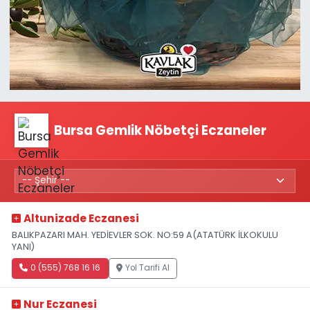
Bursa Gemlik Nöbetçi Eczaneler
Altunizade Eczanesi
BALIKPAZARI MAH. YEDİEVLER SOK. NO:59 A(ATATÜRK İLKOKULU
YANI)
0 (555) 768 16 16
Yol Tarifi Al
Nur Eczanesi