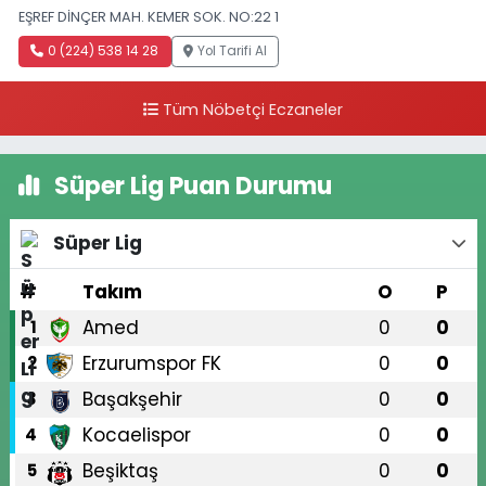
EŞREF DİNÇER MAH. KEMER SOK. NO:22 1
0 (224) 538 14 28
Yol Tarifi Al
Tüm Nöbetçi Eczaneler
Süper Lig Puan Durumu
Süper Lig
#
Takım
O
P
Amed
0
0
1
Erzurumspor FK
0
0
2
Başakşehir
0
0
3
Kocaelispor
0
0
4
Beşiktaş
0
0
5