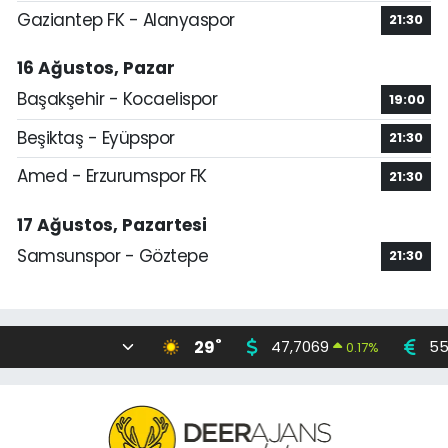
Gaziantep FK - Alanyaspor
21:30
16 Ağustos, Pazar
Başakşehir - Kocaelispor
19:00
Beşiktaş - Eyüpspor
21:30
Amed - Erzurumspor FK
21:30
17 Ağustos, Pazartesi
Samsunspor - Göztepe
21:30
°
29
47,7069
55
0.17
%