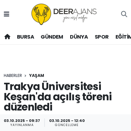
Hava Durumu
BURSA
GÜNDEM
DÜNYA
SPOR
EĞİTİ
Trafik Durumu
Puan Durumu ve Fikstür
Tüm Manşetler
HABERLER
YAŞAM
Son Dakika Haberleri
Trakya Üniversitesi
Keşan'da açılış töreni
Haber Arşivi
düzenledi
03.10.2025 - 09:37
03.10.2025 - 12:40
YAYINLANMA
GÜNCELLEME