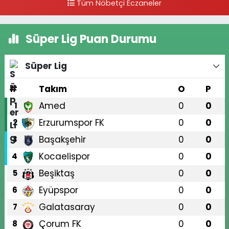
Tüm Nöbetçi Eczaneler
Süper Lig Puan Durumu
Süper Lig
#
Takım
O
P
Amed
0
0
1
Erzurumspor FK
0
0
2
Başakşehir
0
0
3
Kocaelispor
0
0
4
Beşiktaş
0
0
5
Eyüpspor
0
0
6
Galatasaray
0
0
7
Çorum FK
0
0
8