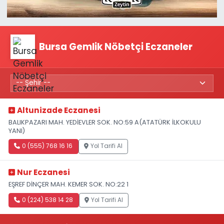
Bursa Gemlik Nöbetçi Eczaneler
Altunizade Eczanesi
BALIKPAZARI MAH. YEDİEVLER SOK. NO:59 A(ATATÜRK İLKOKULU
YANI)
0 (555) 768 16 16
Yol Tarifi Al
Nur Eczanesi
EŞREF DİNÇER MAH. KEMER SOK. NO:22 1
0 (224) 538 14 28
Yol Tarifi Al