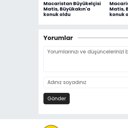
Macaristan Büyükelçisi
Macaris
Matis, Büyükakın'a
Matis, 
konuk oldu
konuk 
Yorumlar
Gönder