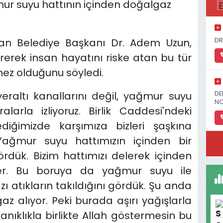
ur suyu hattının içinden doğalgaz
DR
pan Belediye Başkanı Dr. Adem Uzun,
rek insan hayatını riske atan bu tür
mez olduğunu söyledi.
eraltı kanallarını değil, yağmur suyu
DE
NO
arla izliyoruz. Birlik Caddesi'ndeki
diğimizde karşımıza bizleri şaşkına
 Yağmur suyu hattımızın içinden bir
rdük. Bizim hattımızı delerek içinden
ler. Bu boruya da yağmur suyu ile
ı atıkların takıldığını gördük. Şu anda
 alıyor. Peki burada aşırı yağışlarla
anıklıkla birlikte Allah göstermesin bu