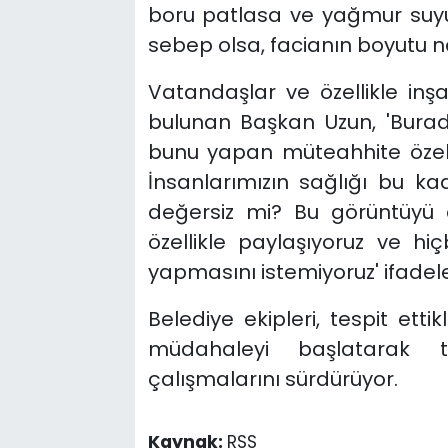
boru patlasa ve yağmur suy
sebep olsa, facianın boyutu ne
Vatandaşlar ve özellikle inşa
bulunan Başkan Uzun, 'Bura
bunu yapan müteahhite özelli
İnsanlarımızın sağlığı bu k
değersiz mi? Bu görüntüyü
özellikle paylaşıyoruz ve hi
yapmasını istemiyoruz' ifadeler
Belediye ekipleri, tespit etti
müdahaleyi başlatarak t
çalışmalarını sürdürüyor.
Kaynak:
RSS