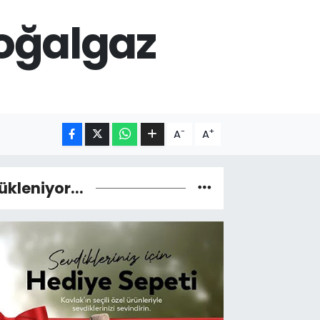
oğalgaz
-
+
A
A
ükleniyor...