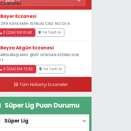
Bayer Eczanesi
.ZİYA KAYA MAH. İSTİKLAL CAD. NO:121 A
0 (224) 513 01 43
Yol Tarifi Al
Beyza Akgün Eczanesi
MİRSUBAŞI MAH. ŞEHİT GÖKHAN AYDINLI SOK.
:1
0 (224) 514 72 62
Yol Tarifi Al
Tüm Nöbetçi Eczaneler
Süper Lig Puan Durumu
Süper Lig