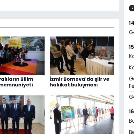
1
G
1
K
K
Ge
alıların Bilim
İzmir Bornova'da şiir ve
 memnuniyeti
hakikat buluşması
F
G
1
B
Be