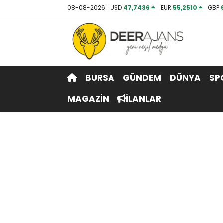
08-08-2026
USD
47,7436
EUR
55,2510
GBP
Hava Durumu
Trafik Durumu
BURSA
GÜNDEM
DÜNYA
SP
Puan Durumu ve Fikstür
MAGAZİN
İLANLAR
Tüm Manşetler
Son Dakika Haberleri
Haber Arşivi