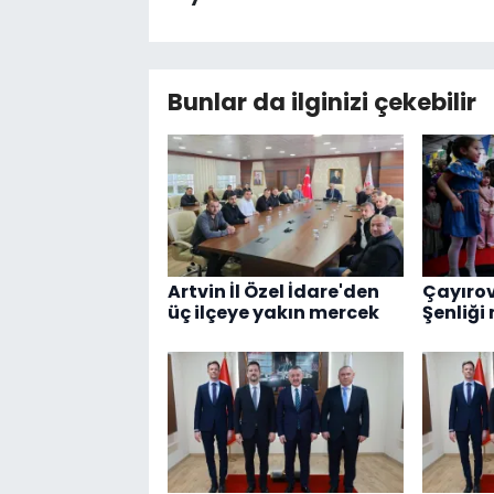
Bunlar da ilginizi çekebilir
Artvin İl Özel İdare'den
Çayırov
üç ilçeye yakın mercek
Şenliği