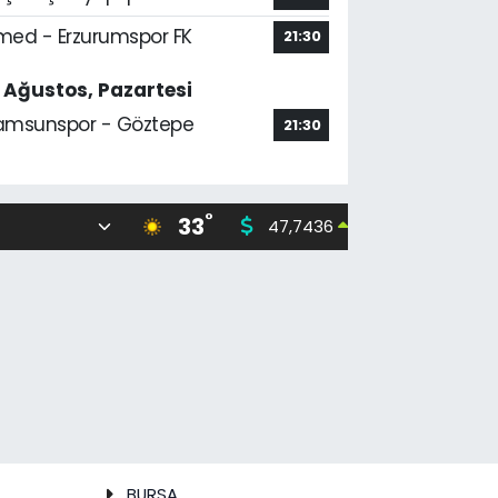
med - Erzurumspor FK
21:30
7 Ağustos, Pazartesi
amsunspor - Göztepe
21:30
°
33
47,7436
55,251
0.18
%
BURSA