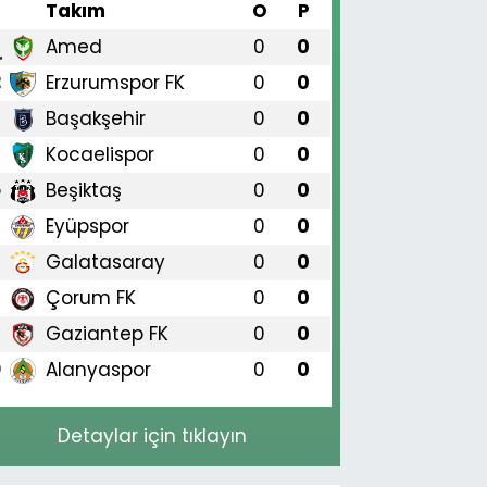
#
Takım
O
P
Amed
0
0
1
Erzurumspor FK
0
0
2
Başakşehir
0
0
3
Kocaelispor
0
0
4
Beşiktaş
0
0
5
Eyüpspor
0
0
6
Galatasaray
0
0
7
Çorum FK
0
0
8
Gaziantep FK
0
0
9
Alanyaspor
0
0
0
Detaylar için tıklayın