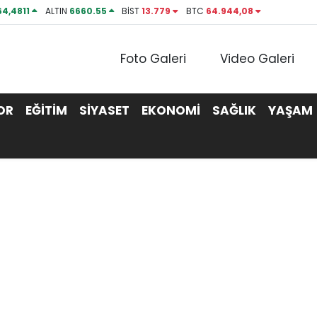
64,4811
ALTIN
6660.55
BİST
13.779
BTC
64.944,08
Foto Galeri
Video Galeri
OR
EĞİTİM
SİYASET
EKONOMİ
SAĞLIK
YAŞAM