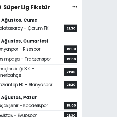
Süper Lig Fikstür
4 Ağustos, Cuma
alatasaray - Çorum FK
21:30
5 Ağustos, Cumartesi
onyaspor - Rizespor
19:00
asımpaşa - Trabzonspor
19:00
nçlerbirliği S.K. -
21:30
enerbahçe
aziantep FK - Alanyaspor
21:30
6 Ağustos, Pazar
aşakşehir - Kocaelispor
19:00
şiktaş - Eyüpspor
21:30