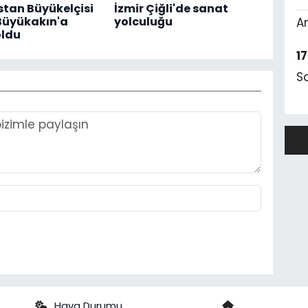
tan Büyükelçisi
İzmir Çiğli'de sanat
Büyükakın'a
yolculuğu
A
oldu
1
S
Hava Durumu