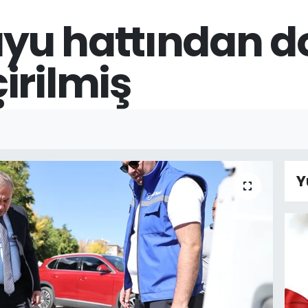
yu hattından d
irilmiş
Y