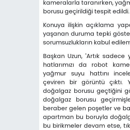
kameralarla taranırken, yağm
borusu geçirildiği tespit edildi.
Konuya ilişkin açıklama ya
yaşanan duruma tepki göstere
sorumsuzlukların kabul edile
Başkan Uzun, 'Artık sadece y
hatlarımızı da robot kameral
yağmur suyu hattını incele
çeviren bir görüntü çıktı.
doğalgaz borusu geçtiğini gö
doğalgaz borusu geçirmiş
beraber gelen poşetler ve baz
apartman bu boruyla doğalgaz
bu birikmeler devam etse, tık