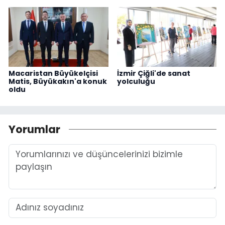
Macaristan Büyükelçisi
İzmir Çiğli'de sanat
Matis, Büyükakın'a konuk
yolculuğu
oldu
Yorumlar