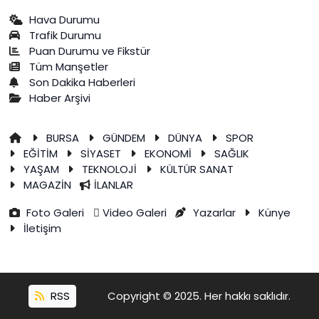
Hava Durumu
Trafik Durumu
Puan Durumu ve Fikstür
Tüm Manşetler
Son Dakika Haberleri
Haber Arşivi
BURSA
GÜNDEM
DÜNYA
SPOR
EĞİTİM
SİYASET
EKONOMİ
SAĞLIK
YAŞAM
TEKNOLOJİ
KÜLTÜR SANAT
MAGAZİN
İLANLAR
Foto Galeri
Video Galeri
Yazarlar
Künye
İletişim
RSS
Copyright © 2025. Her hakkı saklıdır.