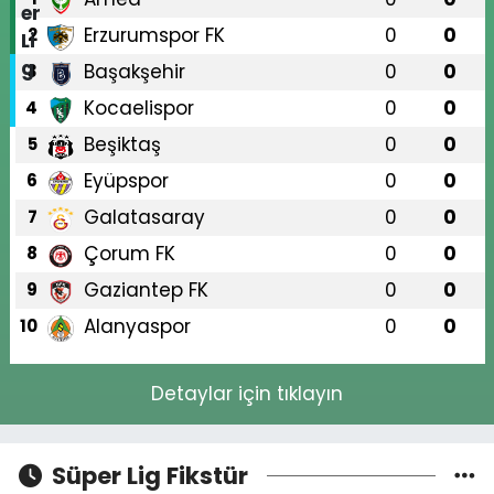
Erzurumspor FK
0
0
2
Başakşehir
0
0
3
Kocaelispor
0
0
4
Beşiktaş
0
0
5
Eyüpspor
0
0
6
Galatasaray
0
0
7
Çorum FK
0
0
8
Gaziantep FK
0
0
9
Alanyaspor
0
0
10
Detaylar için tıklayın
Süper Lig Fikstür