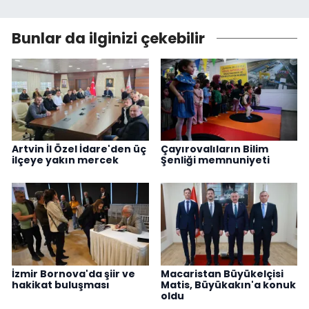
Bunlar da ilginizi çekebilir
Artvin İl Özel İdare'den üç
Çayırovalıların Bilim
ilçeye yakın mercek
Şenliği memnuniyeti
İzmir Bornova'da şiir ve
Macaristan Büyükelçisi
hakikat buluşması
Matis, Büyükakın'a konuk
oldu