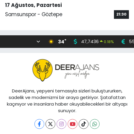
17 Ağustos, Pazartesi
Samsunspor - Göztepe
21:30
°
34
47,7436
55
0.18
%
DeerAjans, yepyeni temasıyla sizleri buluştururken,
sadelik ve modernizmi bir araya getiriyor. Şatafattan
kaçınıyor ve insanlara haber okuyabilecekleri bir altyapı
sunuyor.