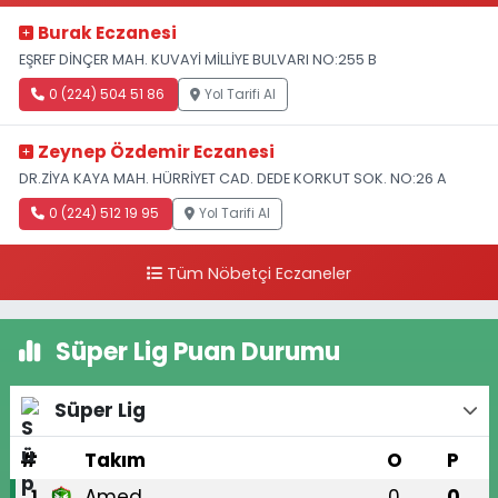
Burak Eczanesi
EŞREF DİNÇER MAH. KUVAYİ MİLLİYE BULVARI NO:255 B
0 (224) 504 51 86
Yol Tarifi Al
Zeynep Özdemir Eczanesi
DR.ZİYA KAYA MAH. HÜRRİYET CAD. DEDE KORKUT SOK. NO:26 A
0 (224) 512 19 95
Yol Tarifi Al
Tüm Nöbetçi Eczaneler
Süper Lig Puan Durumu
Süper Lig
#
Takım
O
P
Amed
0
0
1