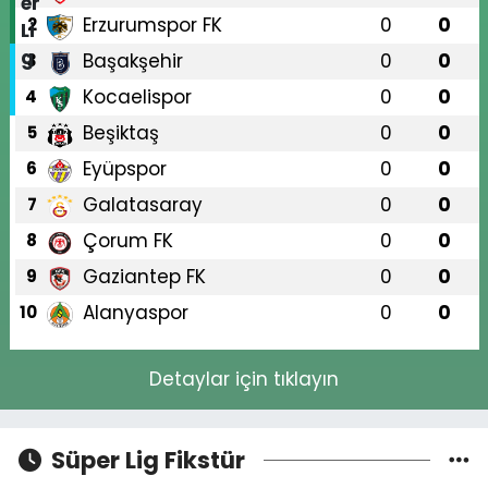
Erzurumspor FK
0
0
2
Başakşehir
0
0
3
Kocaelispor
0
0
4
Beşiktaş
0
0
5
Eyüpspor
0
0
6
Galatasaray
0
0
7
Çorum FK
0
0
8
Gaziantep FK
0
0
9
Alanyaspor
0
0
10
Detaylar için tıklayın
Süper Lig Fikstür