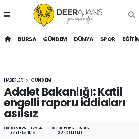
Hava Durumu
BURSA
GÜNDEM
DÜNYA
SPOR
EĞİTİ
Trafik Durumu
Puan Durumu ve Fikstür
Tüm Manşetler
HABERLER
GÜNDEM
Son Dakika Haberleri
Adalet Bakanlığı: Katil
engelli raporu iddiaları
Haber Arşivi
asılsız
03.10.2025 - 12:04
03.10.2025 - 15:45
YAYINLANMA
GÜNCELLEME