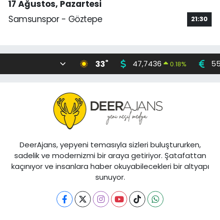
17 Ağustos, Pazartesi
Samsunspor - Göztepe
21:30
°
33
47,7436
55
0.18
%
DeerAjans, yepyeni temasıyla sizleri buluştururken,
sadelik ve modernizmi bir araya getiriyor. Şatafattan
kaçınıyor ve insanlara haber okuyabilecekleri bir altyapı
sunuyor.