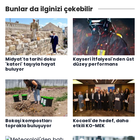
Bunlar da ilginizi çekebilir
Midyat'ta tarihi doku
Kayseri İtfaiyesi'nden üst
'katori' taşıyla hayat
düzey performans
buluyor
Bokaşi kompostları
Kocaeli'de hedef, daha
toprakla buluşuyor
etkili KO-MEK