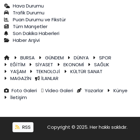
Hava Durumu
Trafik Durumu
Puan Durumu ve Fikstür
Tüm Manşetler
Son Dakika Haberleri
Haber Arşivi
BURSA
GÜNDEM
DÜNYA
SPOR
EĞİTİM
SİYASET
EKONOMİ
SAĞLIK
YAŞAM
TEKNOLOJİ
KÜLTÜR SANAT
MAGAZİN
İLANLAR
Foto Galeri
Video Galeri
Yazarlar
Künye
İletişim
RSS
Copyright © 2025. Her hakkı saklıdır.