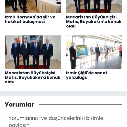
İzmir Bornova'da şiir ve
Macaristan Büyükelçisi
hakikat buluşması
Matis, Büyükakın'a konuk
oldu
Macaristan Büyükelçisi
İzmir Çiğli'de sanat
Matis, Büyükakın'a konuk
yolculuğu
oldu
Yorumlar