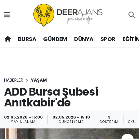
Hava Durumu
BURSA
GÜNDEM
DÜNYA
SPOR
EĞİTİ
Trafik Durumu
Puan Durumu ve Fikstür
Tüm Manşetler
HABERLER
YAŞAM
Son Dakika Haberleri
ADD Bursa Şubesi
Anıtkabir'de
Haber Arşivi
02.05.2026 - 15:06
02.05.2026 - 15:10
3
YAYINLANMA
GÜNCELLEME
GÖSTERIM
OKUN