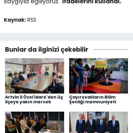
saygıyla eğiliyoruz.
' ifadelerini kullandı.
Kaynak:
RSS
Bunlar da ilginizi çekebilir
Artvin İl Özel İdare'den üç
Çayırovalıların Bilim
ilçeye yakın mercek
Şenliği memnuniyeti