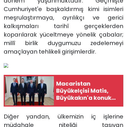
dönem yaşanmaktadır. Geçmişte
Cumhuriyet'e başkaldırmış kimi isimleri
meşrulaştırmaya, ayrılıkçı ve gerici
kalkışmaları tarihî gerçeklerden
koparılarak yüceltmeye yönelik çabalar;
millî birlik duygumuzu zedelemeyi
amaçlayan tehlikeli girişimlerdir.
Macaristan
Büyükelçisi Matis,
Büyükakın'a konuk
oldu
Diğer yandan, ülkemizin iç işlerine
müdahale niteliği taşıyan