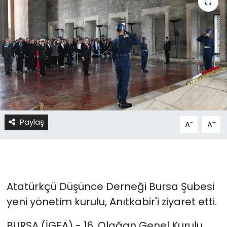
Paylaş
-
+
A
A
Atatürkçü Düşünce Derneği Bursa Şubesi
yeni yönetim kurulu, Anıtkabir'i ziyaret etti.
BURSA (İGFA) - 16. Olağan Genel Kurulu