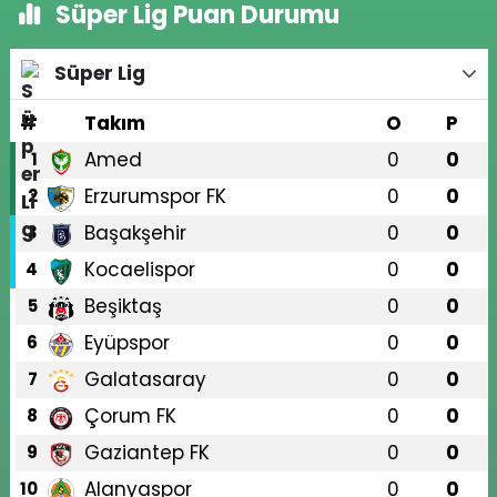
Süper Lig Puan Durumu
Süper Lig
#
Takım
O
P
Amed
0
0
1
Erzurumspor FK
0
0
2
Başakşehir
0
0
3
Kocaelispor
0
0
4
Beşiktaş
0
0
5
Eyüpspor
0
0
6
Galatasaray
0
0
7
Çorum FK
0
0
8
Gaziantep FK
0
0
9
Alanyaspor
0
0
10