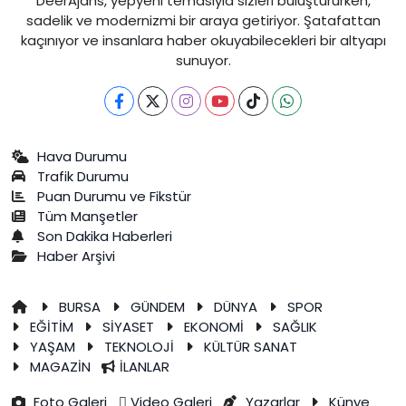
DeerAjans, yepyeni temasıyla sizleri buluştururken,
sadelik ve modernizmi bir araya getiriyor. Şatafattan
kaçınıyor ve insanlara haber okuyabilecekleri bir altyapı
sunuyor.
Hava Durumu
Trafik Durumu
Puan Durumu ve Fikstür
Tüm Manşetler
Son Dakika Haberleri
Haber Arşivi
BURSA
GÜNDEM
DÜNYA
SPOR
EĞİTİM
SİYASET
EKONOMİ
SAĞLIK
YAŞAM
TEKNOLOJİ
KÜLTÜR SANAT
MAGAZİN
İLANLAR
Foto Galeri
Video Galeri
Yazarlar
Künye