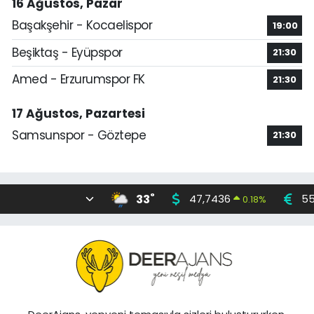
16 Ağustos, Pazar
Başakşehir - Kocaelispor
19:00
Beşiktaş - Eyüpspor
21:30
Amed - Erzurumspor FK
21:30
17 Ağustos, Pazartesi
Samsunspor - Göztepe
21:30
°
33
47,7436
55
0.18
%