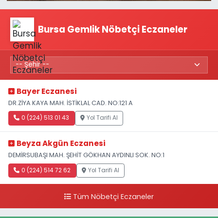
Bursa Gemlik Nöbetçi Eczaneler
Bayer Eczanesi
DR.ZİYA KAYA MAH. İSTİKLAL CAD. NO:121 A
0 (224) 513 01 43
Yol Tarifi Al
Beyza Akgün Eczanesi
DEMİRSUBAŞI MAH. ŞEHİT GÖKHAN AYDINLI SOK. NO:1
0 (224) 514 72 62
Yol Tarifi Al
Tüm Nöbetçi Eczaneler