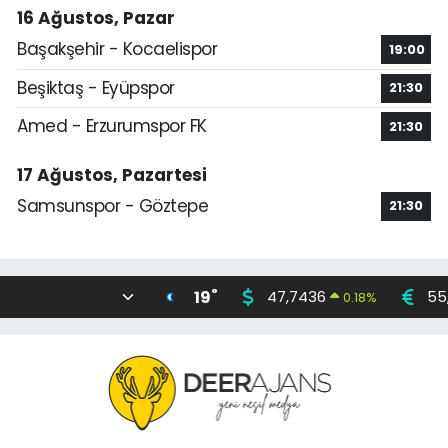
16 Ağustos, Pazar
Başakşehir - Kocaelispor
19:00
Beşiktaş - Eyüpspor
21:30
Amed - Erzurumspor FK
21:30
17 Ağustos, Pazartesi
Samsunspor - Göztepe
21:30
°
19
47,7436
55
0.18
%