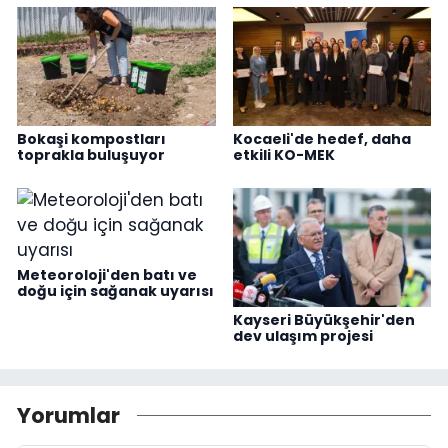
Bokaşi kompostları
Kocaeli'de hedef, daha
toprakla buluşuyor
etkili KO-MEK
Meteoroloji'den batı ve
doğu için sağanak uyarısı
Kayseri Büyükşehir'den
dev ulaşım projesi
Yorumlar