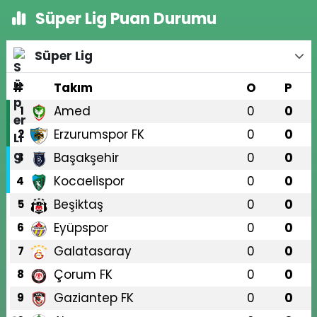
Süper Lig Puan Durumu
Süper Lig
#
Takım
O
P
Amed
0
0
1
Erzurumspor FK
0
0
2
Başakşehir
0
0
3
Kocaelispor
0
0
4
Beşiktaş
0
0
5
Eyüpspor
0
0
6
Galatasaray
0
0
7
Çorum FK
0
0
8
Gaziantep FK
0
0
9