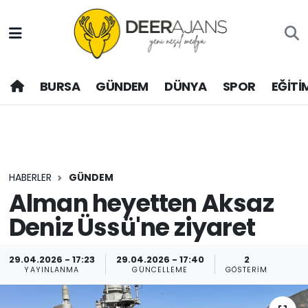
Hava Durumu
BURSA
GÜNDEM
DÜNYA
SPOR
EĞİTİ
Trafik Durumu
Puan Durumu ve Fikstür
Tüm Manşetler
HABERLER
GÜNDEM
Son Dakika Haberleri
Alman heyetten Aksaz
Deniz Üssü'ne ziyaret
Haber Arşivi
29.04.2026 - 17:23
29.04.2026 - 17:40
2
YAYINLANMA
GÜNCELLEME
GÖSTERIM