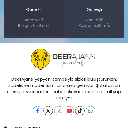
Güneşli
Güneşli
Nem: %43
Nem: %38
Rüzgar: 6.69 m/s
Rüzgar: 5.39 m/s
DeerAjans, yepyeni temasıyla sizleri buluştururken,
sadelik ve modernizmi bir araya getiriyor. Şatafattan
kaçınıyor ve insanlara haber okuyabilecekleri bir altyapı
sunuyor.