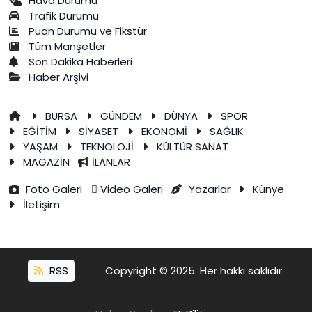
Hava Durumu
Trafik Durumu
Puan Durumu ve Fikstür
Tüm Manşetler
Son Dakika Haberleri
Haber Arşivi
BURSA
GÜNDEM
DÜNYA
SPOR
EĞİTİM
SİYASET
EKONOMİ
SAĞLIK
YAŞAM
TEKNOLOJİ
KÜLTÜR SANAT
MAGAZİN
İLANLAR
Foto Galeri
Video Galeri
Yazarlar
Künye
İletişim
RSS
Copyright © 2025. Her hakkı saklıdır.