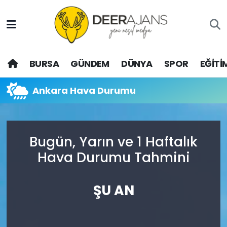
Hava Durumu
BURSA
GÜNDEM
DÜNYA
SPOR
EĞİTİ
Trafik Durumu
Puan Durumu ve Fikstür
Ankara Hava Durumu
Tüm Manşetler
Bugün, Yarın ve 1 Haftalık
Son Dakika Haberleri
Hava Durumu Tahmini
Haber Arşivi
ŞU AN