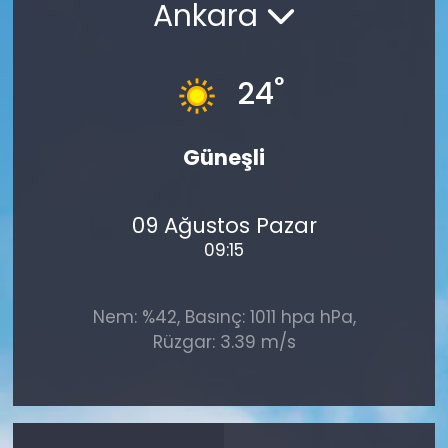
Ankara
°
24
Güneşli
09 Ağustos Pazar
09:15
Nem: %42, Basınç: 1011 hpa hPa,
Rüzgar: 3.39 m/s