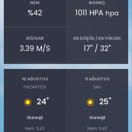
NEM
BASINÇ
%42
1011 HPA
hpa
RÜZGAR
EN DÜŞÜK / EN YÜKSEK
°
°
3.39 M/S
17
/ 32
10 AĞUSTOS
11 AĞUSTOS
PAZARTESI
SALI
°
°
24
25
Güneşli
Güneşli
Nem: %43
Nem: %40