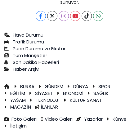
sunuyor.
Hava Durumu
Trafik Durumu
Puan Durumu ve Fikstür
Tüm Manşetler
Son Dakika Haberleri
Haber Arşivi
BURSA
GÜNDEM
DÜNYA
SPOR
EĞİTİM
SİYASET
EKONOMİ
SAĞLIK
YAŞAM
TEKNOLOJİ
KÜLTÜR SANAT
MAGAZİN
İLANLAR
Foto Galeri
Video Galeri
Yazarlar
Künye
İletişim