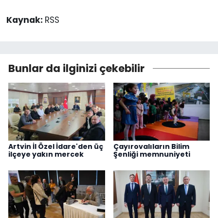
Kaynak:
RSS
Bunlar da ilginizi çekebilir
Artvin İl Özel İdare'den üç
Çayırovalıların Bilim
ilçeye yakın mercek
Şenliği memnuniyeti