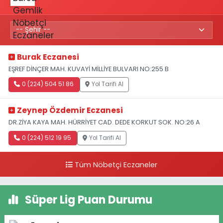
Burak Eczanesi
EŞREF DİNÇER MAH. KUVAYİ MİLLİYE BULVARI NO:255 B
0 (224) 504 51 86
Yol Tarifi Al
Zeynep Özdemir Eczanesi
DR.ZİYA KAYA MAH. HÜRRİYET CAD. DEDE KORKUT SOK. NO:26 A
0 (224) 512 19 95
Yol Tarifi Al
Tüm Nöbetçi Eczaneler
Süper Lig Puan Durumu