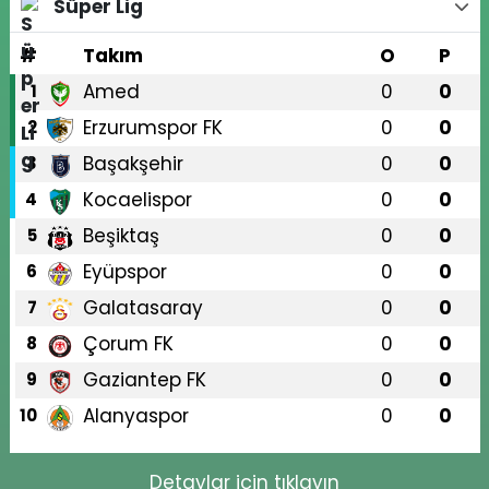
Süper Lig
#
Takım
O
P
Amed
0
0
1
Erzurumspor FK
0
0
2
Başakşehir
0
0
3
Kocaelispor
0
0
4
Beşiktaş
0
0
5
Eyüpspor
0
0
6
Galatasaray
0
0
7
Çorum FK
0
0
8
Gaziantep FK
0
0
9
Alanyaspor
0
0
10
Detaylar için tıklayın