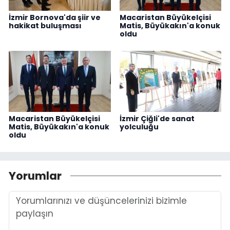
İzmir Bornova'da şiir ve
Macaristan Büyükelçisi
hakikat buluşması
Matis, Büyükakın'a konuk
oldu
Macaristan Büyükelçisi
İzmir Çiğli'de sanat
Matis, Büyükakın'a konuk
yolculuğu
oldu
Yorumlar