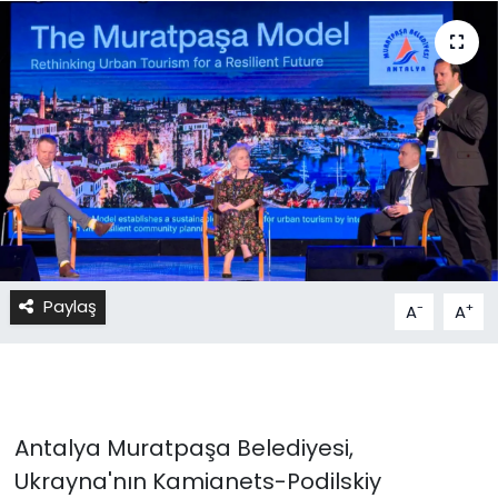
Paylaş
-
+
A
A
Antalya Muratpaşa Belediyesi,
Ukrayna'nın Kamianets-Podilskiy