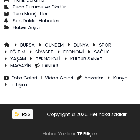
Puan Durumu ve Fikstür
Tüm Manşetler
Son Dakika Haberleri
Haber Arşivi
BURSA
GÜNDEM
DÜNYA
SPOR
EĞİTİM
SİYASET
EKONOMİ
SAĞLIK
YAŞAM
TEKNOLOJİ
KÜLTÜR SANAT
MAGAZİN
İLANLAR
Foto Galeri
Video Galeri
Yazarlar
Künye
İletişim
RSS
Copyright © 2025. Her hakkı saklıdır.
Haber Yazılımı:
TE Bilişim