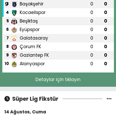
Başakşehir
0
0
3
Kocaelispor
0
0
4
Beşiktaş
0
0
5
Eyüpspor
0
0
6
Galatasaray
0
0
7
Çorum FK
0
0
8
Gaziantep FK
0
0
9
Alanyaspor
0
0
10
Detaylar için tıklayın
Süper Lig Fikstür
14 Ağustos, Cuma