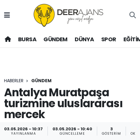
Hava Durumu
BURSA
GÜNDEM
DÜNYA
SPOR
EĞİTİ
Trafik Durumu
Puan Durumu ve Fikstür
Tüm Manşetler
HABERLER
GÜNDEM
Son Dakika Haberleri
Antalya Muratpaşa
turizmine uluslararası
Haber Arşivi
mercek
03.05.2026 - 10:37
03.05.2026 - 10:40
3
YAYINLANMA
GÜNCELLEME
GÖSTERIM
OKU