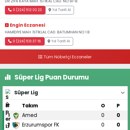
DR.ZİYA KAYA MAH. İSTİKAL CAD. NO:91-B
0 (224) 512 02 23
Yol Tarifi Al
Engin Eczanesi
HAMİDİYE MAH. İSTİKLAL CAD. BATUMHAN NO:1 B
0 (224) 513 37 16
Yol Tarifi Al
Tüm Nöbetçi Eczaneler
Süper Lig Puan Durumu
Süper Lig
#
Takım
O
P
Amed
0
0
1
Erzurumspor FK
0
0
2