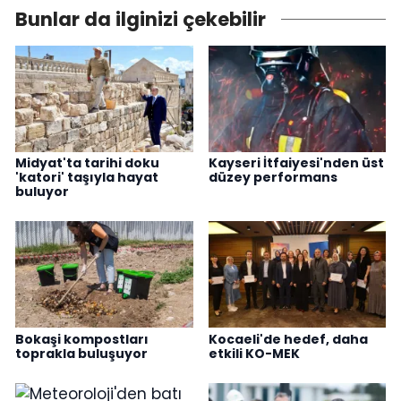
Bunlar da ilginizi çekebilir
Midyat'ta tarihi doku
Kayseri İtfaiyesi'nden üst
'katori' taşıyla hayat
düzey performans
buluyor
Bokaşi kompostları
Kocaeli'de hedef, daha
toprakla buluşuyor
etkili KO-MEK