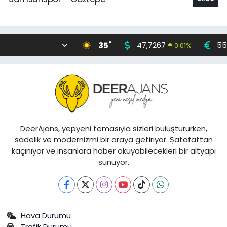
°
35
47,7267
55
0.01
%
DeerAjans, yepyeni temasıyla sizleri buluştururken,
sadelik ve modernizmi bir araya getiriyor. Şatafattan
kaçınıyor ve insanlara haber okuyabilecekleri bir altyapı
sunuyor.
Hava Durumu
Trafik Durumu