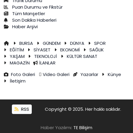
Trafik Durumu
Puan Durumu ve Fikstür
Tüm Manşetler
Son Dakika Haberleri
Haber Arşivi
BURSA
GÜNDEM
DÜNYA
SPOR
EĞİTİM
SİYASET
EKONOMİ
SAĞLIK
YAŞAM
TEKNOLOJİ
KÜLTÜR SANAT
MAGAZİN
İLANLAR
Foto Galeri
Video Galeri
Yazarlar
Künye
İletişim
RSS
Copyright © 2025. Her hakkı saklıdır.
Haber Yazılımı:
TE Bilişim