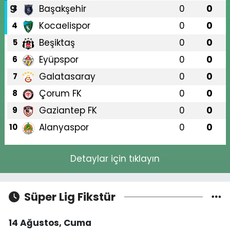
Başakşehir
0
0
3
Kocaelispor
0
0
4
Beşiktaş
0
0
5
Eyüpspor
0
0
6
Galatasaray
0
0
7
Çorum FK
0
0
8
Gaziantep FK
0
0
9
Alanyaspor
0
0
10
Detaylar için tıklayın
Süper Lig Fikstür
14 Ağustos, Cuma