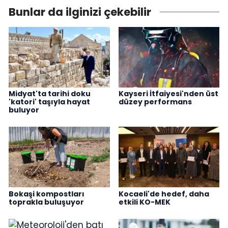
Bunlar da ilginizi çekebilir
Midyat'ta tarihi doku
Kayseri İtfaiyesi'nden üst
'katori' taşıyla hayat
düzey performans
buluyor
Bokaşi kompostları
Kocaeli'de hedef, daha
toprakla buluşuyor
etkili KO-MEK