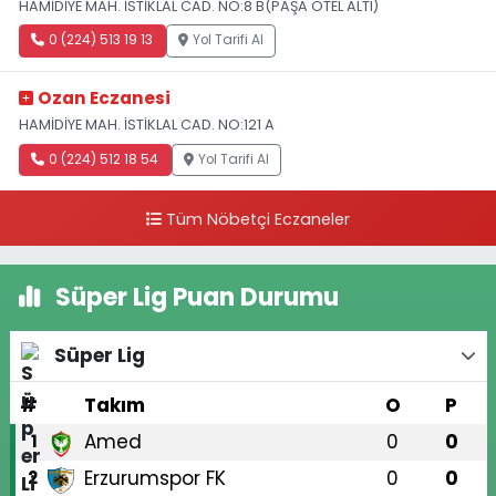
HAMİDİYE MAH. İSTİKLAL CAD. NO:8 B(PAŞA OTEL ALTI)
0 (224) 513 19 13
Yol Tarifi Al
Ozan Eczanesi
HAMİDİYE MAH. İSTİKLAL CAD. NO:121 A
0 (224) 512 18 54
Yol Tarifi Al
Tüm Nöbetçi Eczaneler
Süper Lig Puan Durumu
Süper Lig
#
Takım
O
P
Amed
0
0
1
Erzurumspor FK
0
0
2