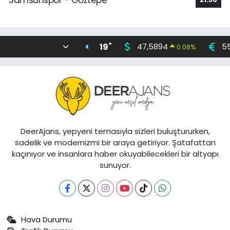
°
19
47,5894
5
0.08
%
DeerAjans, yepyeni temasıyla sizleri buluştururken,
sadelik ve modernizmi bir araya getiriyor. Şatafattan
kaçınıyor ve insanlara haber okuyabilecekleri bir altyapı
sunuyor.
Hava Durumu