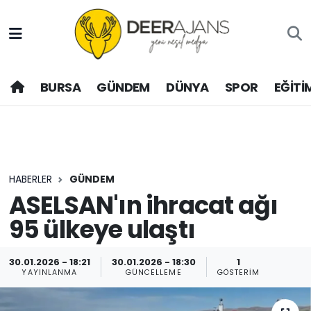
Hava Durumu
BURSA
GÜNDEM
DÜNYA
SPOR
EĞİTİ
Trafik Durumu
Puan Durumu ve Fikstür
Tüm Manşetler
HABERLER
GÜNDEM
Son Dakika Haberleri
ASELSAN'ın ihracat ağı
95 ülkeye ulaştı
Haber Arşivi
30.01.2026 - 18:21
30.01.2026 - 18:30
1
YAYINLANMA
GÜNCELLEME
GÖSTERIM