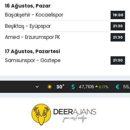
16 Ağustos, Pazar
Başakşehir - Kocaelispor
19:00
Beşiktaş - Eyüpspor
21:30
Amed - Erzurumspor FK
21:30
17 Ağustos, Pazartesi
Samsunspor - Göztepe
21:30
°
30
47,7106
55,
0.17
%