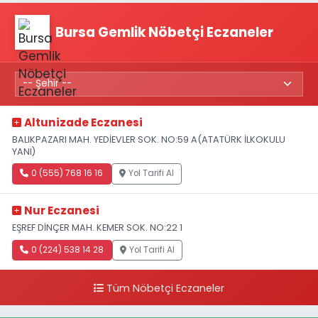
Bursa Gemlik Nöbetçi Eczaneler
Altunizade Eczanesi
BALIKPAZARI MAH. YEDİEVLER SOK. NO:59 A(ATATÜRK İLKOKULU
YANI)
0 (555) 768 16 16
Yol Tarifi Al
Nur Eczanesi
EŞREF DİNÇER MAH. KEMER SOK. NO:22 1
0 (224) 538 14 28
Yol Tarifi Al
Tüm Nöbetçi Eczaneler