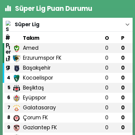
Süper Lig Puan Durumu
Süper Lig
#
Takım
O
P
Amed
0
0
1
Erzurumspor FK
0
0
2
Başakşehir
0
0
3
Kocaelispor
0
0
4
Beşiktaş
0
0
5
Eyüpspor
0
0
6
Galatasaray
0
0
7
Çorum FK
0
0
8
Gaziantep FK
0
0
9