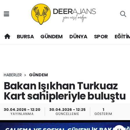
Hava Durumu
BURSA
GÜNDEM
DÜNYA
SPOR
EĞİTİ
Trafik Durumu
Puan Durumu ve Fikstür
Tüm Manşetler
HABERLER
GÜNDEM
Son Dakika Haberleri
Bakan Işıkhan Turkuaz
Kart sahipleriyle buluştu
Haber Arşivi
30.04.2026 - 12:20
30.04.2026 - 12:25
1
YAYINLANMA
GÜNCELLEME
GÖSTERIM