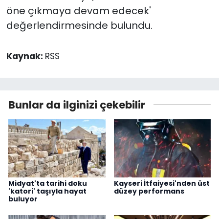
öne çıkmaya devam edecek'
değerlendirmesinde bulundu.
Kaynak:
RSS
Bunlar da ilginizi çekebilir
Midyat'ta tarihi doku
Kayseri İtfaiyesi'nden üst
'katori' taşıyla hayat
düzey performans
buluyor