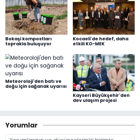
Bokaşi kompostları
Kocaeli'de hedef, daha
toprakla buluşuyor
etkili KO-MEK
Meteoroloji'den batı ve
doğu için sağanak uyarısı
Kayseri Büyükşehir'den
dev ulaşım projesi
Yorumlar