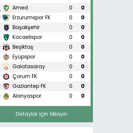
Amed
0
0
1
Erzurumspor FK
0
0
2
Başakşehir
0
0
3
Kocaelispor
0
0
4
Beşiktaş
0
0
5
Eyüpspor
0
0
6
Galatasaray
0
0
7
Çorum FK
0
0
8
Gaziantep FK
0
0
9
Alanyaspor
0
0
0
Detaylar için tıklayın