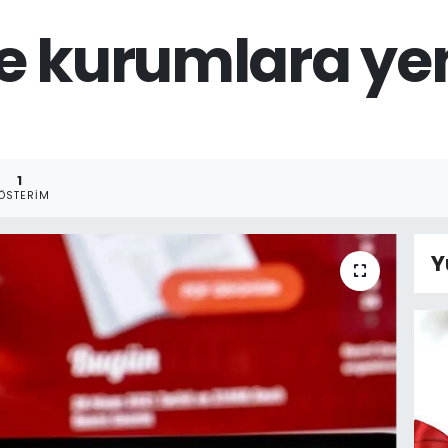
e kurumlara ye
1
ÖSTERIM
Y