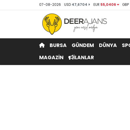
07-08-2026
USD
47,6704
EUR
55,0406
GBP
Hava Durumu
Trafik Durumu
BURSA
GÜNDEM
DÜNYA
SP
Puan Durumu ve Fikstür
MAGAZİN
İLANLAR
Tüm Manşetler
Son Dakika Haberleri
Haber Arşivi