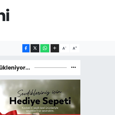
ni
-
+
A
A
ükleniyor...