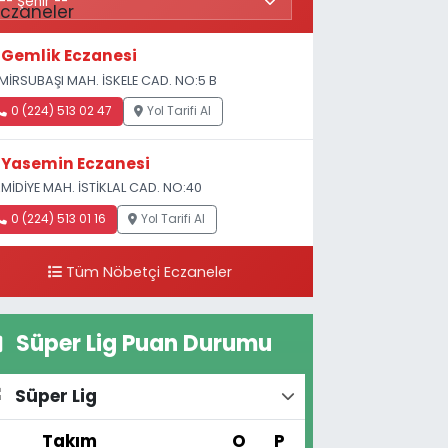
Gemlik Eczanesi
MİRSUBAŞI MAH. İSKELE CAD. NO:5 B
0 (224) 513 02 47
Yol Tarifi Al
Yasemin Eczanesi
MİDİYE MAH. İSTİKLAL CAD. NO:40
0 (224) 513 01 16
Yol Tarifi Al
Tüm Nöbetçi Eczaneler
Süper Lig Puan Durumu
Süper Lig
#
Takım
O
P