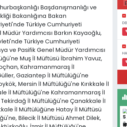
hurbaşkanlığı Başdanışmanlığı ve
şikliği Bakanlığına Bakan
DE
yeti'nde Türkiye Cumhuriyeti
el Müdür Yardımcısı Barkın Kayaoğlu,
leti'nde Türkiye Cumhuriyeti
ya ve Pasifik Genel Müdür Yardımcısı
HA
üğü'ne Muş İl Müftüsü İbrahim Yavuz,
 Koçhan, Kahramanmaraş İl
ller, Gaziantep İI Müftülüğü'ne
kök, Mersin İl Müftülüğü'ne Kırıkkale İl
ale İl Müftülüğü'ne Kahramanmaraş İl
ekirdağ İl Müftülüğü'ne Çanakkale İI
kale İl Müftülüğüne Hatay İl Müftüsü
ü'ne, Bilecik İl Müftüsü Ahmet Dilek,
ktürkoğlu, İzmir İl Müftülüğü'ne