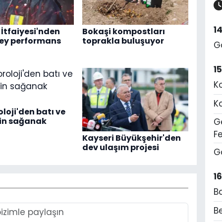
1
 İtfaiyesi'nden
Bokaşi kompostları
zey performans
toprakla buluşuyor
G
1
K
K
loji'den batı ve
çin sağanak
Ge
F
Kayseri Büyükşehir'den
dev ulaşım projesi
G
1
B
Be