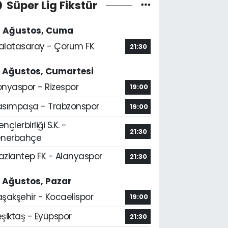
Süper Lig Fikstür
4 Ağustos, Cuma
alatasaray - Çorum FK
21:30
5 Ağustos, Cumartesi
onyaspor - Rizespor
19:00
asımpaşa - Trabzonspor
19:00
nçlerbirliği S.K. -
21:30
enerbahçe
aziantep FK - Alanyaspor
21:30
6 Ağustos, Pazar
aşakşehir - Kocaelispor
19:00
şiktaş - Eyüpspor
21:30