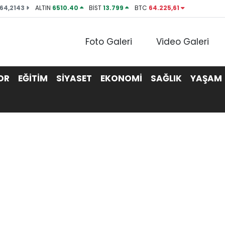
64,2143
ALTIN
6510.40
BİST
13.799
BTC
64.225,61
Foto Galeri
Video Galeri
OR
EĞİTİM
SİYASET
EKONOMİ
SAĞLIK
YAŞAM