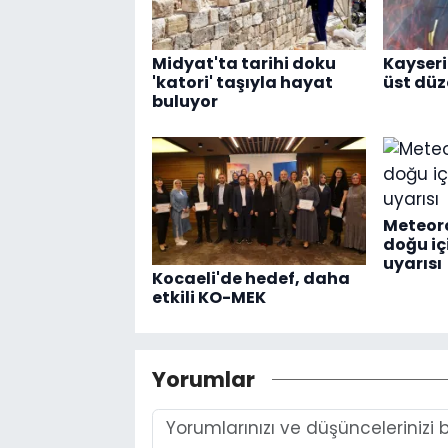
Midyat'ta tarihi doku
Kayseri
'katori' taşıyla hayat
üst dü
buluyor
Meteoro
doğu i
uyarısı
Kocaeli'de hedef, daha
etkili KO-MEK
Yorumlar