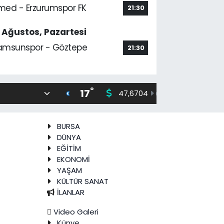
med - Erzurumspor FK
21:30
7 Ağustos, Pazartesi
amsunspor - Göztepe
21:30
°
17
47,6704
55,0406
0
%
BURSA
DÜNYA
EĞİTİM
EKONOMİ
YAŞAM
KÜLTÜR SANAT
İLANLAR
Video Galeri
Künye