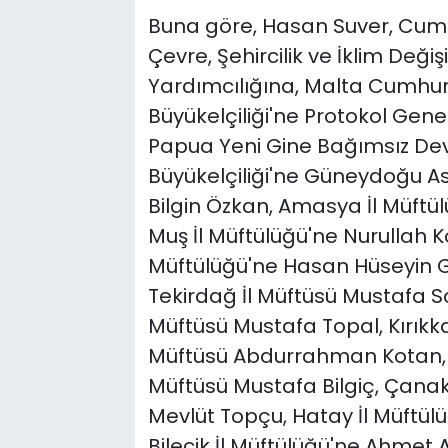
Buna göre, Hasan Suver, Cum
Çevre, Şehircilik ve İklim Deği
Yardımcılığına, Malta Cumhuri
Büyükelçiliği'ne Protokol Gen
Papua Yeni Gine Bağımsız Dev
Büyükelçiliği'ne Güneydoğu As
Bilgin Özkan, Amasya İl Müftül
Muş İl Müftülüğü'ne Nurullah
Müftülüğü'ne Hasan Hüseyin Gü
Tekirdağ İl Müftüsü Mustafa Soy
Müftüsü Mustafa Topal, Kırıkk
Müftüsü Abdurrahman Kotan, T
Müftüsü Mustafa Bilgiç, Çanak
Mevlüt Topçu, Hatay İl Müftülüğ
Bilecik İl Müftülüğü'ne Ahmet A