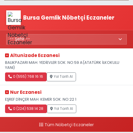
Bursa Gemlik Nöbetçi Eczaneler
Altunizade Eczanesi
BALIKPAZARI MAH. YEDİEVLER SOK. NO:59 A(ATATÜRK İLKOKULU
YANI)
0 (555) 768 16 16
Yol Tarifi Al
Nur Eczanesi
EŞREF DİNÇER MAH. KEMER SOK. NO:22 1
0 (224) 538 14 28
Yol Tarifi Al
Tüm Nöbetçi Eczaneler