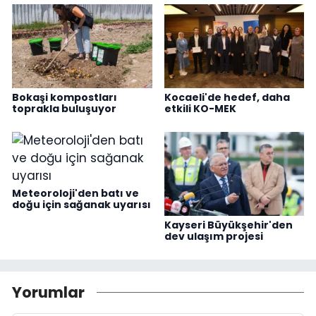
Bokaşi kompostları
Kocaeli'de hedef, daha
toprakla buluşuyor
etkili KO-MEK
Meteoroloji'den batı ve
doğu için sağanak uyarısı
Kayseri Büyükşehir'den
dev ulaşım projesi
Yorumlar