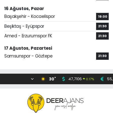
16 Ağustos, Pazar
Başakşehir - Kocaelispor
19:00
Beşiktaş - Eyüpspor
21:30
Amed - Erzurumspor FK
21:30
17 Ağustos, Pazartesi
Samsunspor - Göztepe
21:30
°
30
47,7106
55,
0.17
%