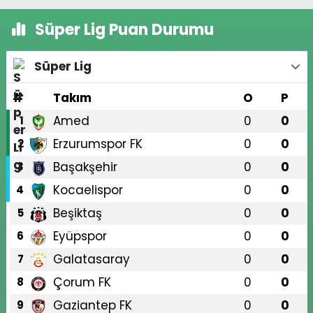
Süper Lig Puan Durumu
Süper Lig
#
Takım
O
P
Amed
0
0
1
Erzurumspor FK
0
0
2
Başakşehir
0
0
3
Kocaelispor
0
0
4
Beşiktaş
0
0
5
Eyüpspor
0
0
6
Galatasaray
0
0
7
Çorum FK
0
0
8
Gaziantep FK
0
0
9