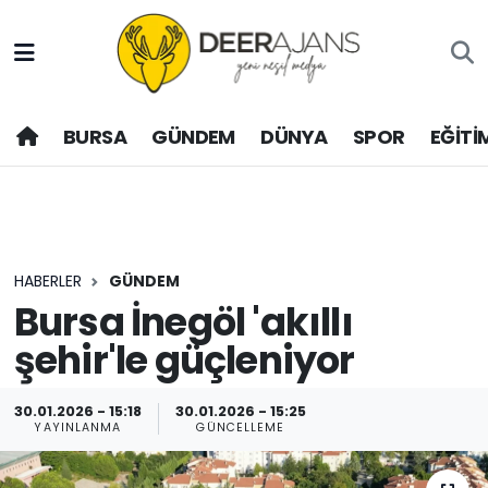
Hava Durumu
BURSA
GÜNDEM
DÜNYA
SPOR
EĞİTİ
Trafik Durumu
Puan Durumu ve Fikstür
Tüm Manşetler
HABERLER
GÜNDEM
Son Dakika Haberleri
Bursa İnegöl 'akıllı
şehir'le güçleniyor
Haber Arşivi
30.01.2026 - 15:18
30.01.2026 - 15:25
YAYINLANMA
GÜNCELLEME