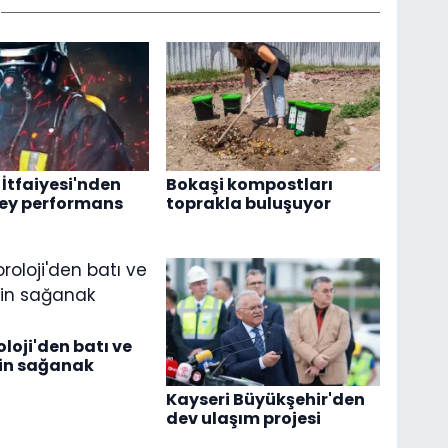
 İtfaiyesi'nden
Bokaşi kompostları
zey performans
toprakla buluşuyor
loji'den batı ve
çin sağanak
Kayseri Büyükşehir'den
dev ulaşım projesi