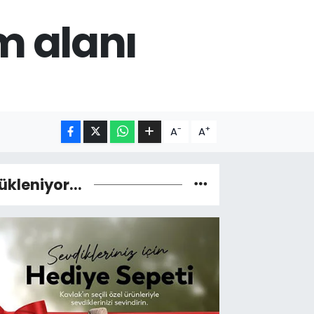
m alanı
-
+
A
A
ükleniyor...