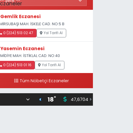
Gemlik Eczanesi
MİRSUBAŞI MAH. İSKELE CAD. NO:5 B
0 (224) 513 02 47
Yol Tarifi Al
Yasemin Eczanesi
MİDİYE MAH. İSTİKLAL CAD. NO:40
0 (224) 513 01 16
Yol Tarifi Al
Tüm Nöbetçi Eczaneler
°
18
47,6704
55,0406
0
%