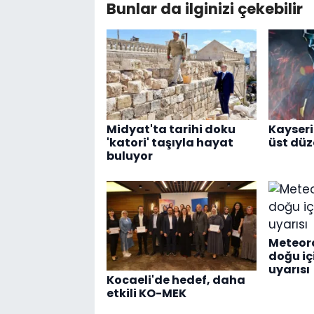
Bunlar da ilginizi çekebilir
Midyat'ta tarihi doku
Kayseri
'katori' taşıyla hayat
üst dü
buluyor
Meteoro
doğu i
uyarısı
Kocaeli'de hedef, daha
etkili KO-MEK