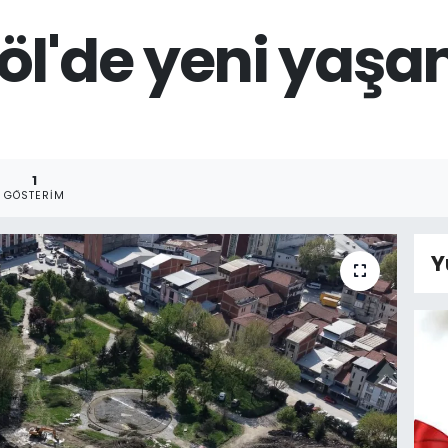
öl'de yeni yaşa
1
GÖSTERIM
Y