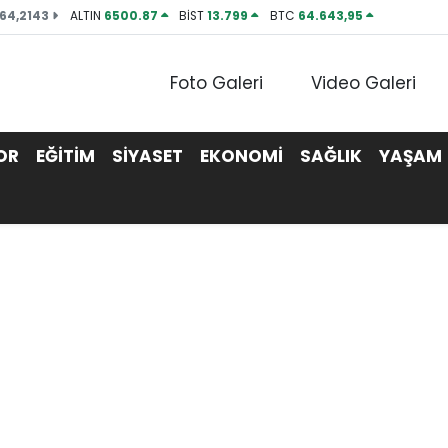
64,2143
ALTIN
6500.87
BİST
13.799
BTC
64.643,95
Foto Galeri
Video Galeri
OR
EĞİTİM
SİYASET
EKONOMİ
SAĞLIK
YAŞAM