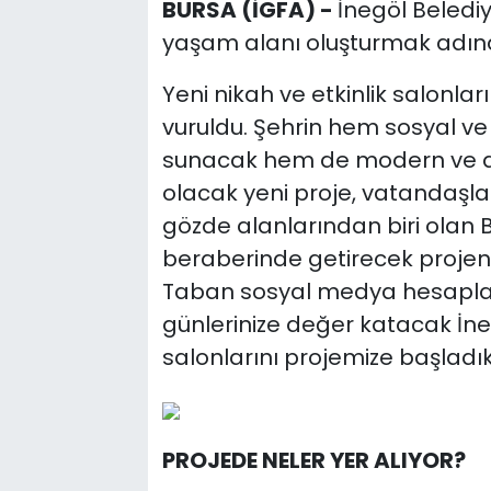
BURSA (İGFA) -
İnegöl Belediye
yaşam alanı oluşturmak adına
Yeni nikah ve etkinlik salonları
vuruldu. Şehrin hem sosyal ve 
sunacak hem de modern ve do
olacak yeni proje, vatandaşl
gözde alanlarından biri olan
beraberinde getirecek projeni
Taban sosyal medya hesapları
günlerinize değer katacak İneg
salonlarını projemize başladık
PROJEDE NELER YER ALIYOR?