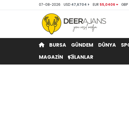
07-08-2026
USD
47,6704
EUR
55,0406
GBP
Hava Durumu
Trafik Durumu
BURSA
GÜNDEM
DÜNYA
SP
Puan Durumu ve Fikstür
MAGAZİN
İLANLAR
Tüm Manşetler
Son Dakika Haberleri
Haber Arşivi