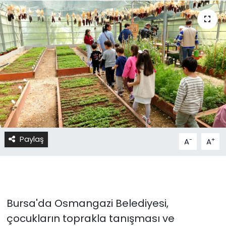
Paylaş
-
+
A
A
Bursa'da Osmangazi Belediyesi,
çocukların toprakla tanışması ve