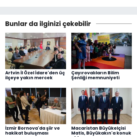
Bunlar da ilginizi çekebilir
Artvin İl Özel İdare'den üç
Çayırovalıların Bilim
ilçeye yakın mercek
Şenliği memnuniyeti
İzmir Bornova'da şiir ve
Macaristan Büyükelçisi
hakikat buluşması
Matis, Büyükakın'a konuk