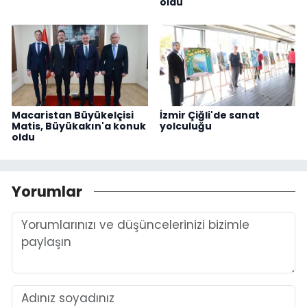
oldu
Macaristan Büyükelçisi
İzmir Çiğli'de sanat
Matis, Büyükakın'a konuk
yolculuğu
oldu
Yorumlar