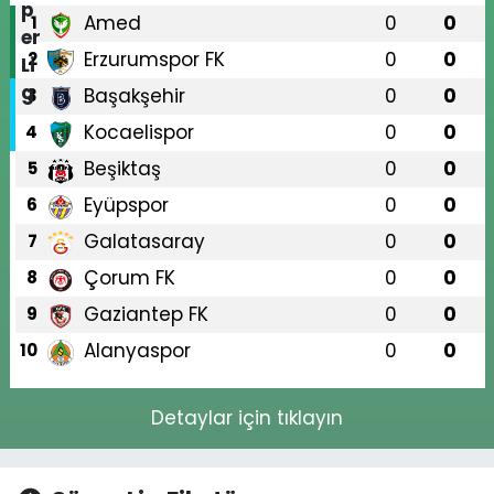
Amed
0
0
1
Erzurumspor FK
0
0
2
Başakşehir
0
0
3
Kocaelispor
0
0
4
Beşiktaş
0
0
5
Eyüpspor
0
0
6
Galatasaray
0
0
7
Çorum FK
0
0
8
Gaziantep FK
0
0
9
Alanyaspor
0
0
10
Detaylar için tıklayın