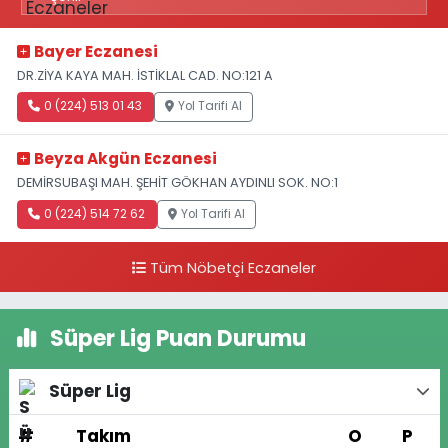
Bayer Eczanesi
DR.ZİYA KAYA MAH. İSTİKLAL CAD. NO:121 A
0 (224) 513 01 43
Yol Tarifi Al
Beyza Akgün Eczanesi
DEMİRSUBAŞI MAH. ŞEHİT GÖKHAN AYDINLI SOK. NO:1
0 (224) 514 72 62
Yol Tarifi Al
Tüm Nöbetçi Eczaneler
Süper Lig Puan Durumu
Süper Lig
#
Takım
O
P