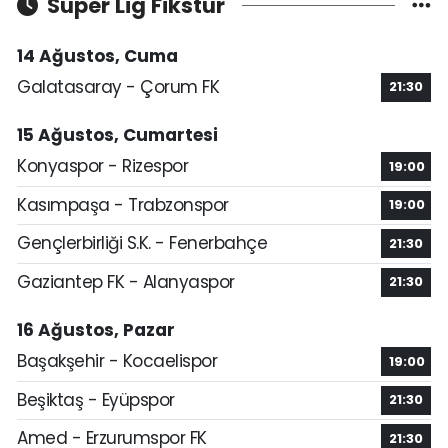
Süper Lig Fikstür
14 Ağustos, Cuma
Galatasaray - Çorum FK
21:30
15 Ağustos, Cumartesi
Konyaspor - Rizespor
19:00
Kasımpaşa - Trabzonspor
19:00
Gençlerbirliği S.K. - Fenerbahçe
21:30
Gaziantep FK - Alanyaspor
21:30
16 Ağustos, Pazar
Başakşehir - Kocaelispor
19:00
Beşiktaş - Eyüpspor
21:30
Amed - Erzurumspor FK
21:30