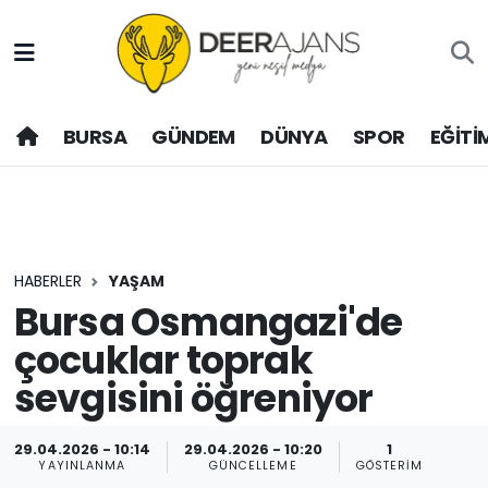
Hava Durumu
BURSA
GÜNDEM
DÜNYA
SPOR
EĞİTİ
Trafik Durumu
Puan Durumu ve Fikstür
Tüm Manşetler
HABERLER
YAŞAM
Son Dakika Haberleri
Bursa Osmangazi'de
çocuklar toprak
Haber Arşivi
sevgisini öğreniyor
29.04.2026 - 10:14
29.04.2026 - 10:20
1
YAYINLANMA
GÜNCELLEME
GÖSTERIM