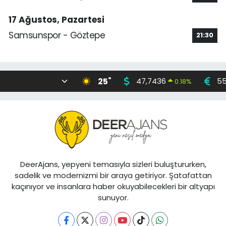
17 Ağustos, Pazartesi
Samsunspor - Göztepe
21:30
°
25
47,7436
55
0.18
%
DeerAjans, yepyeni temasıyla sizleri buluştururken,
sadelik ve modernizmi bir araya getiriyor. Şatafattan
kaçınıyor ve insanlara haber okuyabilecekleri bir altyapı
sunuyor.