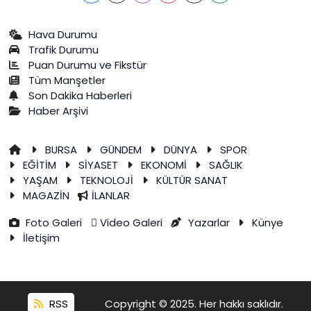
Hava Durumu
Trafik Durumu
Puan Durumu ve Fikstür
Tüm Manşetler
Son Dakika Haberleri
Haber Arşivi
BURSA
GÜNDEM
DÜNYA
SPOR
EĞİTİM
SİYASET
EKONOMİ
SAĞLIK
YAŞAM
TEKNOLOJİ
KÜLTÜR SANAT
MAGAZİN
İLANLAR
Foto Galeri
Video Galeri
Yazarlar
Künye
İletişim
RSS
Copyright © 2025. Her hakkı saklıdır.