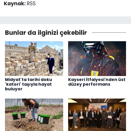
Kaynak:
RSS
Bunlar da ilginizi çekebilir
Midyat'ta tarihi doku
Kayseri İtfaiyesi'nden üst
'katori' taşıyla hayat
düzey performans
buluyor