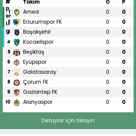
#
Takım
O
P
Amed
0
0
1
Erzurumspor FK
0
0
2
Başakşehir
0
0
3
Kocaelispor
0
0
4
Beşiktaş
0
0
5
Eyüpspor
0
0
6
Galatasaray
0
0
7
Çorum FK
0
0
8
Gaziantep FK
0
0
9
Alanyaspor
0
0
10
Detaylar için tıklayın