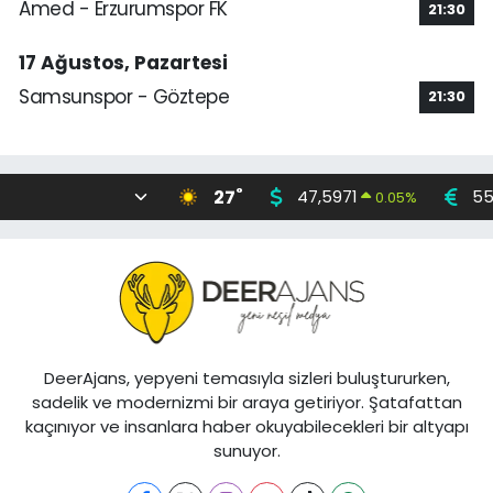
Amed - Erzurumspor FK
21:30
17 Ağustos, Pazartesi
Samsunspor - Göztepe
21:30
°
27
47,5971
55
0.05
%
DeerAjans, yepyeni temasıyla sizleri buluştururken,
sadelik ve modernizmi bir araya getiriyor. Şatafattan
kaçınıyor ve insanlara haber okuyabilecekleri bir altyapı
sunuyor.