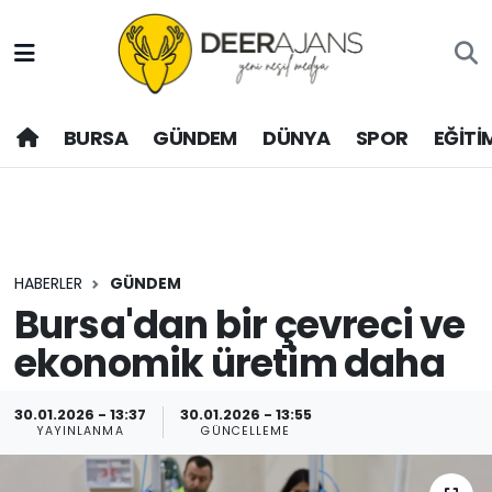
Hava Durumu
BURSA
GÜNDEM
DÜNYA
SPOR
EĞİTİ
Trafik Durumu
Puan Durumu ve Fikstür
Tüm Manşetler
HABERLER
GÜNDEM
Son Dakika Haberleri
Bursa'dan bir çevreci ve
ekonomik üretim daha
Haber Arşivi
30.01.2026 - 13:37
30.01.2026 - 13:55
YAYINLANMA
GÜNCELLEME