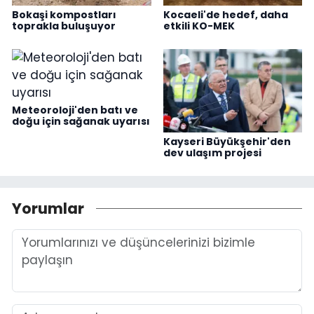
Bokaşi kompostları
Kocaeli'de hedef, daha
toprakla buluşuyor
etkili KO-MEK
Meteoroloji'den batı ve
doğu için sağanak uyarısı
Kayseri Büyükşehir'den
dev ulaşım projesi
Yorumlar