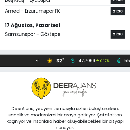
Amed - Erzurumspor FK
21:30
17 Ağustos, Pazartesi
Samsunspor - Göztepe
21:30
°
32
47,7069
55
0.17
%
DeerAjans, yepyeni temasıyla sizleri buluştururken,
sadelik ve modernizmi bir araya getiriyor. Şatafattan
kaçınıyor ve insanlara haber okuyabilecekleri bir altyapı
sunuyor.