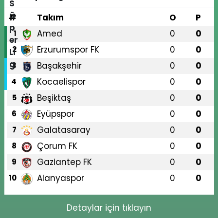
#
Takım
O
P
Amed
0
0
1
Erzurumspor FK
0
0
2
Başakşehir
0
0
3
Kocaelispor
0
0
4
Beşiktaş
0
0
5
Eyüpspor
0
0
6
Galatasaray
0
0
7
Çorum FK
0
0
8
Gaziantep FK
0
0
9
Alanyaspor
0
0
10
Detaylar için tıklayın