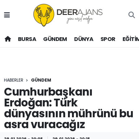
Hava Durumu
BURSA
GÜNDEM
DÜNYA
SPOR
EĞİTİ
Trafik Durumu
Puan Durumu ve Fikstür
Tüm Manşetler
HABERLER
GÜNDEM
Son Dakika Haberleri
Cumhurbaşkanı
Erdoğan: Türk
Haber Arşivi
dünyasının mührünü bu
asra vuracağız
29.01.2026 - 20:05
29.01.2026 - 20:15