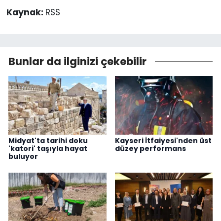
Kaynak:
RSS
Bunlar da ilginizi çekebilir
Midyat'ta tarihi doku
Kayseri İtfaiyesi'nden üst
'katori' taşıyla hayat
düzey performans
buluyor