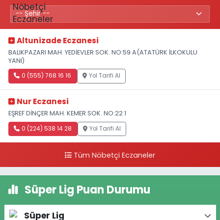
Altunizade Eczanesi
BALIKPAZARI MAH. YEDİEVLER SOK. NO:59 A(ATATÜRK İLKOKULU
YANI)
0 (555) 768 16 16
Yol Tarifi Al
Nur Eczanesi
EŞREF DİNÇER MAH. KEMER SOK. NO:22 1
0 (224) 538 14 28
Yol Tarifi Al
Tüm Nöbetçi Eczaneler
Süper Lig Puan Durumu
Süper Lig