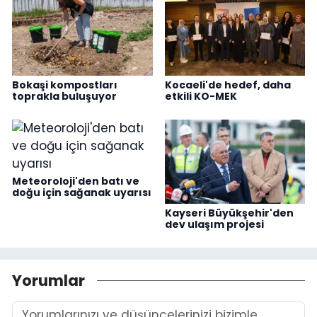
Bokaşi kompostları
Kocaeli'de hedef, daha
toprakla buluşuyor
etkili KO-MEK
Meteoroloji'den batı ve
doğu için sağanak uyarısı
Kayseri Büyükşehir'den
dev ulaşım projesi
Yorumlar