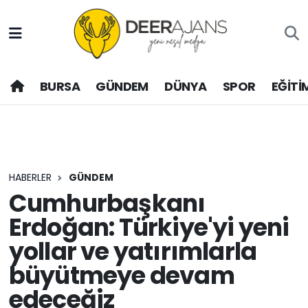
Hava Durumu
BURSA
GÜNDEM
DÜNYA
SPOR
EĞİTİ
Trafik Durumu
Puan Durumu ve Fikstür
Tüm Manşetler
HABERLER
GÜNDEM
Son Dakika Haberleri
Cumhurbaşkanı
Erdoğan: Türkiye'yi yeni
Haber Arşivi
yollar ve yatırımlarla
büyütmeye devam
edeceğiz