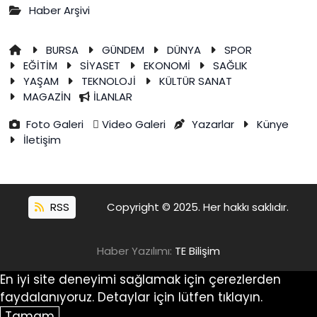
Haber Arşivi
BURSA
GÜNDEM
DÜNYA
SPOR
EĞİTİM
SİYASET
EKONOMİ
SAĞLIK
YAŞAM
TEKNOLOJİ
KÜLTÜR SANAT
MAGAZİN
İLANLAR
Foto Galeri
Video Galeri
Yazarlar
Künye
İletişim
RSS
Copyright © 2025. Her hakkı saklıdır.
Haber Yazılımı:
TE Bilişim
En iyi site deneyimi sağlamak için çerezlerden
faydalanıyoruz. Detaylar için lütfen tıklayın.
Tamam