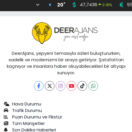
°
20
47,7436
55
0.18
%
DeerAjans, yepyeni temasıyla sizleri buluştururken,
sadelik ve modernizmi bir araya getiriyor. Şatafattan
kaçınıyor ve insanlara haber okuyabilecekleri bir altyapı
sunuyor.
Hava Durumu
Trafik Durumu
Puan Durumu ve Fikstür
Tüm Manşetler
Son Dakika Haberleri