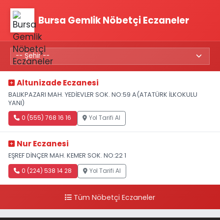
Bursa Gemlik Nöbetçi Eczaneler
Altunizade Eczanesi
BALIKPAZARI MAH. YEDİEVLER SOK. NO:59 A(ATATÜRK İLKOKULU
YANI)
0 (555) 768 16 16
Yol Tarifi Al
Nur Eczanesi
EŞREF DİNÇER MAH. KEMER SOK. NO:22 1
0 (224) 538 14 28
Yol Tarifi Al
Tüm Nöbetçi Eczaneler