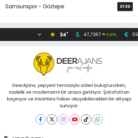
Samsunspor - Göztepe
21:30
°
34
47,7267
55
0.01
%
DeerAjans, yepyeni temasıyla sizleri buluştururken,
sadelik ve modernizmi bir araya getiriyor. Şatafattan
kaçınıyor ve insanlara haber okuyabilecekleri bir altyapı
sunuyor.