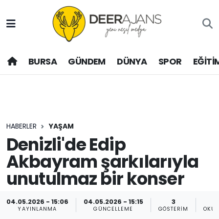
Hava Durumu
BURSA
GÜNDEM
DÜNYA
SPOR
EĞİTİ
Trafik Durumu
Puan Durumu ve Fikstür
Tüm Manşetler
HABERLER
YAŞAM
Son Dakika Haberleri
Denizli'de Edip
Akbayram şarkılarıyla
Haber Arşivi
unutulmaz bir konser
04.05.2026 - 15:06
04.05.2026 - 15:15
3
YAYINLANMA
GÜNCELLEME
GÖSTERIM
OKUN