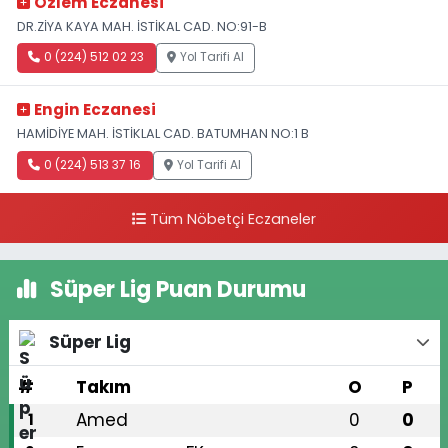
Özlem Eczanesi
DR.ZİYA KAYA MAH. İSTİKAL CAD. NO:91-B
0 (224) 512 02 23
Yol Tarifi Al
Engin Eczanesi
HAMİDİYE MAH. İSTİKLAL CAD. BATUMHAN NO:1 B
0 (224) 513 37 16
Yol Tarifi Al
Tüm Nöbetçi Eczaneler
Süper Lig Puan Durumu
Süper Lig
#
Takım
O
P
Amed
0
0
1