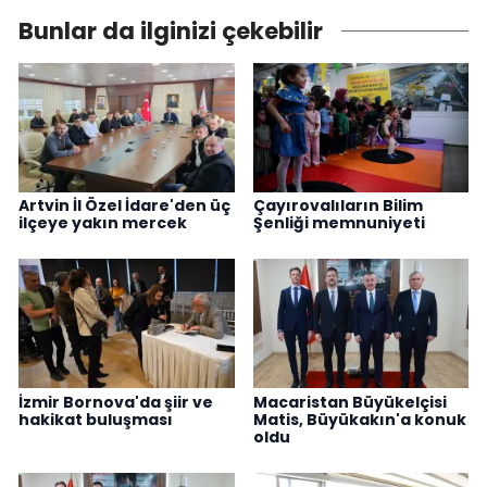
Bunlar da ilginizi çekebilir
Artvin İl Özel İdare'den üç
Çayırovalıların Bilim
ilçeye yakın mercek
Şenliği memnuniyeti
İzmir Bornova'da şiir ve
Macaristan Büyükelçisi
hakikat buluşması
Matis, Büyükakın'a konuk
oldu