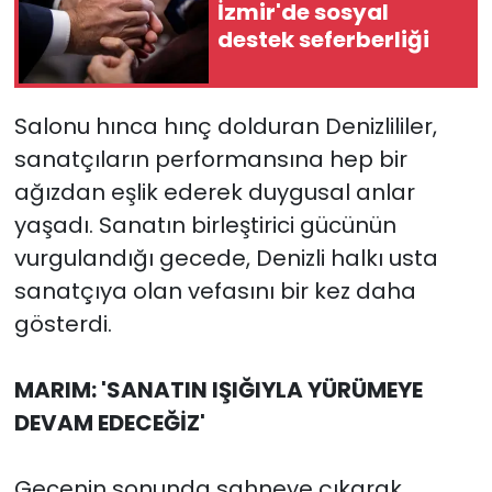
İzmir'de sosyal
destek seferberliği
Salonu hınca hınç dolduran Denizlililer,
sanatçıların performansına hep bir
ağızdan eşlik ederek duygusal anlar
yaşadı. Sanatın birleştirici gücünün
vurgulandığı gecede, Denizli halkı usta
sanatçıya olan vefasını bir kez daha
gösterdi.
MARIM: 'SANATIN IŞIĞIYLA YÜRÜMEYE
DEVAM EDECEĞİZ'
Gecenin sonunda sahneye çıkarak