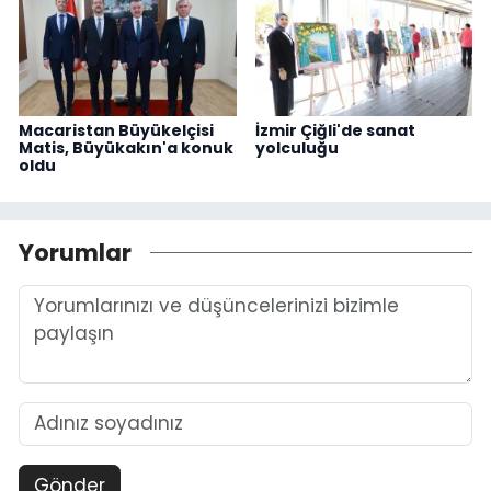
Macaristan Büyükelçisi
İzmir Çiğli'de sanat
Matis, Büyükakın'a konuk
yolculuğu
oldu
Yorumlar
Gönder