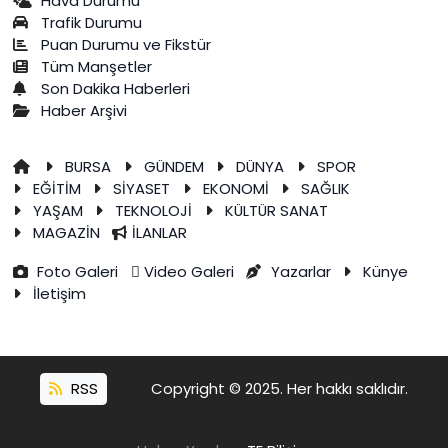
Hava Durumu
Trafik Durumu
Puan Durumu ve Fikstür
Tüm Manşetler
Son Dakika Haberleri
Haber Arşivi
BURSA
GÜNDEM
DÜNYA
SPOR
EĞİTİM
SİYASET
EKONOMİ
SAĞLIK
YAŞAM
TEKNOLOJİ
KÜLTÜR SANAT
MAGAZİN
İLANLAR
Foto Galeri
Video Galeri
Yazarlar
Künye
İletişim
RSS
Copyright © 2025. Her hakkı saklıdır.