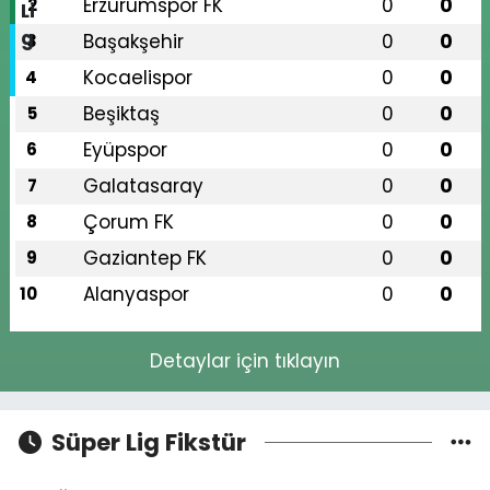
Erzurumspor FK
0
0
2
Başakşehir
0
0
3
Kocaelispor
0
0
4
Beşiktaş
0
0
5
Eyüpspor
0
0
6
Galatasaray
0
0
7
Çorum FK
0
0
8
Gaziantep FK
0
0
9
Alanyaspor
0
0
10
Detaylar için tıklayın
Süper Lig Fikstür